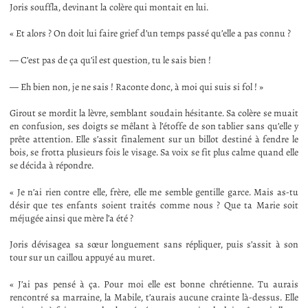
Joris souffla, devinant la colère qui montait en lui.
« Et alors ? On doit lui faire grief d’un temps passé qu’elle a pas connu ?
— C’est pas de ça qu’il est question, tu le sais bien !
— Eh bien non, je ne sais ! Raconte donc, à moi qui suis si fol ! »
Girout se mordit la lèvre, semblant soudain hésitante. Sa colère se muait
en confusion, ses doigts se mêlant à l’étoffe de son tablier sans qu’elle y
prête attention. Elle s’assit finalement sur un billot destiné à fendre le
bois, se frotta plusieurs fois le visage. Sa voix se fit plus calme quand elle
se décida à répondre.
« Je n’ai rien contre elle, frère, elle me semble gentille garce. Mais as-tu
désir que tes enfants soient traités comme nous ? Que ta Marie soit
méjugée ainsi que mère l’a été ?
Joris dévisagea sa sœur longuement sans répliquer, puis s’assit à son
tour sur un caillou appuyé au muret.
« J’ai pas pensé à ça. Pour moi elle est bonne chrétienne. Tu aurais
rencontré sa marraine, la Mabile, t’aurais aucune crainte là-dessus. Elle