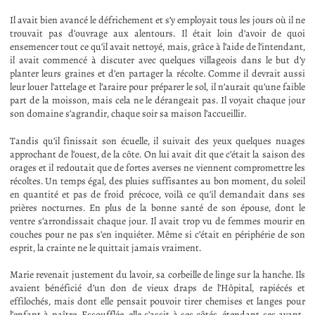
Il avait bien avancé le défrichement et s’y employait tous les jours où il ne
trouvait pas d’ouvrage aux alentours. Il était loin d’avoir de quoi
ensemencer tout ce qu’il avait nettoyé, mais, grâce à l’aide de l’intendant,
il avait commencé à discuter avec quelques villageois dans le but d’y
planter leurs graines et d’en partager la récolte. Comme il devrait aussi
leur louer l’attelage et l’araire pour préparer le sol, il n’aurait qu’une faible
part de la moisson, mais cela ne le dérangeait pas. Il voyait chaque jour
son domaine s’agrandir, chaque soir sa maison l’accueillir.
Tandis qu’il finissait son écuelle, il suivait des yeux quelques nuages
approchant de l’ouest, de la côte. On lui avait dit que c’était la saison des
orages et il redoutait que de fortes averses ne viennent compromettre les
récoltes. Un temps égal, des pluies suffisantes au bon moment, du soleil
en quantité et pas de froid précoce, voilà ce qu’il demandait dans ses
prières nocturnes. En plus de la bonne santé de son épouse, dont le
ventre s’arrondissait chaque jour. Il avait trop vu de femmes mourir en
couches pour ne pas s’en inquiéter. Même si c’était en périphérie de son
esprit, la crainte ne le quittait jamais vraiment.
Marie revenait justement du lavoir, sa corbeille de linge sur la hanche. Ils
avaient bénéficié d’un don de vieux draps de l’Hôpital, rapiécés et
effilochés, mais dont elle pensait pouvoir tirer chemises et langes pour
l’enfant à naître. Essoufflée, elle s’assit à ses côtés, étendant ses avant-