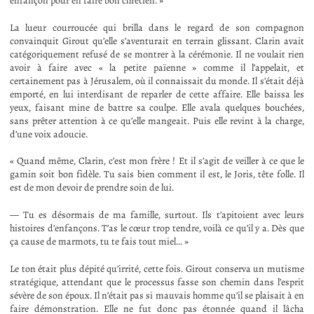
enfançon pour en faire bon chrétien. »
La lueur courroucée qui brilla dans le regard de son compagnon
convainquit Girout qu’elle s’aventurait en terrain glissant. Clarin avait
catégoriquement refusé de se montrer à la cérémonie. Il ne voulait rien
avoir à faire avec « la petite païenne » comme il l’appelait, et
certainement pas à Jérusalem, où il connaissait du monde. Il s’était déjà
emporté, en lui interdisant de reparler de cette affaire. Elle baissa les
yeux, faisant mine de battre sa coulpe. Elle avala quelques bouchées,
sans prêter attention à ce qu’elle mangeait. Puis elle revint à la charge,
d’une voix adoucie.
« Quand même, Clarin, c’est mon frère ! Et il s’agit de veiller à ce que le
gamin soit bon fidèle. Tu sais bien comment il est, le Joris, tête folle. Il
est de mon devoir de prendre soin de lui.
— Tu es désormais de ma famille, surtout. Ils t’apitoient avec leurs
histoires d’enfançons. T’as le cœur trop tendre, voilà ce qu’il y a. Dès que
ça cause de marmots, tu te fais tout miel… »
Le ton était plus dépité qu’irrité, cette fois. Girout conserva un mutisme
stratégique, attendant que le processus fasse son chemin dans l’esprit
sévère de son époux. Il n’était pas si mauvais homme qu’il se plaisait à en
faire démonstration. Elle ne fut donc pas étonnée quand il lâcha