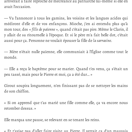
arriverait à faire reproche de mécréance au patriarche lui-même si elle en
avait l’occasion.
— Va l’annoncer à tous les gamins, les voisins et les langues acides qui
médiront d’elle et de vos enfançons. Mioche, j’en ai entendu plus qu’à
mon tour, des «
fille de païenne
», quand c’était pas pire. Même le Clarin, il
y allait de sa ritournelle à l’époque. Et si le père m’a fait belle dot, c’était
aussi pour ça. Personne ne voulait épouser la fille de
la sarrasine
.
— Mère n’était nulle païenne, elle communiait à l’Église comme tout le
monde.
— Elle a reçu le baptême pour se marier. Quand t’es venu, ça s’était un
peu tassé, mais pour le Pierre et moi, ça a été dur… »
Girout soupira longuement, n’en finissant pas de se nettoyer les mains
de son chiffon.
« Si on apprend que t’as marié une fille comme elle, ça va encore nous
retomber dessus. »
Elle marqua une pause, se relevant en se tenant les reins.
« Et t’avise pas d’aller faire visite au Pierre. Il verrait ça d’un mauvais