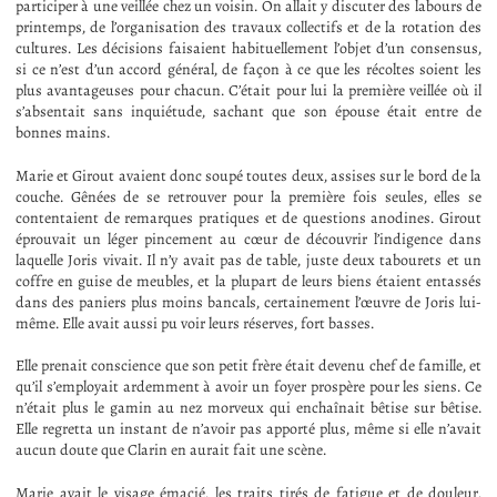
participer à une veillée chez un voisin. On allait y discuter des labours de
printemps, de l’organisation des travaux collectifs et de la rotation des
cultures. Les décisions faisaient habituellement l’objet d’un consensus,
si ce n’est d’un accord général, de façon à ce que les récoltes soient les
plus avantageuses pour chacun. C’était pour lui la première veillée où il
s’absentait sans inquiétude, sachant que son épouse était entre de
bonnes mains.
Marie et Girout avaient donc soupé toutes deux, assises sur le bord de la
couche. Gênées de se retrouver pour la première fois seules, elles se
contentaient de remarques pratiques et de questions anodines. Girout
éprouvait un léger pincement au cœur de découvrir l’indigence dans
laquelle Joris vivait. Il n’y avait pas de table, juste deux tabourets et un
coffre en guise de meubles, et la plupart de leurs biens étaient entassés
dans des paniers plus moins bancals, certainement l’œuvre de Joris lui-
même. Elle avait aussi pu voir leurs réserves, fort basses.
Elle prenait conscience que son petit frère était devenu chef de famille, et
qu’il s’employait ardemment à avoir un foyer prospère pour les siens. Ce
n’était plus le gamin au nez morveux qui enchaînait bêtise sur bêtise.
Elle regretta un instant de n’avoir pas apporté plus, même si elle n’avait
aucun doute que Clarin en aurait fait une scène.
Marie avait le visage émacié, les traits tirés de fatigue et de douleur,