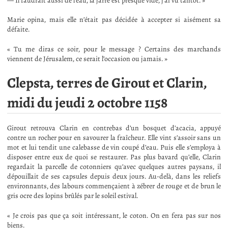
— Il faudrait aussi de l’eau, la jarre est presque vide, j’ai vu tantôt. »
Marie opina, mais elle n’était pas décidée à accepter si aisément sa
défaite.
« Tu me diras ce soir, pour le message ? Certains des marchands
viennent de Jérusalem, ce serait l’occasion ou jamais. »
Clepsta, terres de Girout et Clarin,
midi du jeudi 2 octobre 1158
Girout retrouva Clarin en contrebas d’un bosquet d’acacia, appuyé
contre un rocher pour en savourer la fraîcheur. Elle vint s’assoir sans un
mot et lui tendit une calebasse de vin coupé d’eau. Puis elle s’employa à
disposer entre eux de quoi se restaurer. Pas plus bavard qu’elle, Clarin
regardait la parcelle de cotonniers qu’avec quelques autres paysans, il
dépouillait de ses capsules depuis deux jours. Au-delà, dans les reliefs
environnants, des labours commençaient à zébrer de rouge et de brun le
gris ocre des lopins brûlés par le soleil estival.
« Je crois pas que ça soit intéressant, le coton. On en fera pas sur nos
biens.