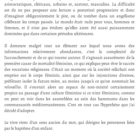
aristocratiques, cléricaux, urbains et, surtout, masculins. La difficulté
est de ne pas proposer une lecture a posteriori progressiste et donc
d’imaginer obligatoirement le pire, ou de tomber dans un angélisme
célébrant les temps passés. Le monde était rude pour tous, hommes et
femmes, et il n’est pas évident qu’elles aient été aussi puissamment
dominées que dans certaines périodes ultérieures.
Il demeure malgré tout un élément sur lequel nous avons des
informations relativement abondantes, c’est la complexité de
l’accouchement et de ce qui tourne autour. Il s’agissait assurément de la
première cause de mortalité féminine, ce qui explique peut-être le succès
des vocations religieuses. C’était un moment où la société relâchait son
emprise sur le corps féminin, ainsi que sur les injonctions diverses,
préférant isoler la future mère, au moins jusqu’à ce qu’on nommait les
relevailles
. Il s’ouvrait alors un espace de non-mixité certainement
propice au passage d’une culture féminine si ce n’est féministe, comme
on peut en voir dans les assemblées au sein des hammams dans les
communautés méditerranéennes. C’est en tout cas l’hypothèse que j’ai
décidé d’adopter.
Le titre vient d’un sens ancien du mot, qui désigne les personnes liées
par le baptême d’un enfant.