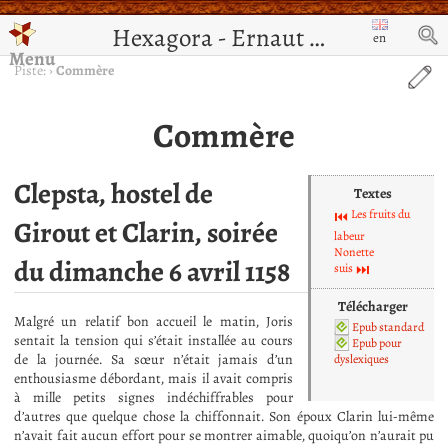
Hexagora - Ernaut de Jérusalem
en
Menu
Piste:
›
Commère
Commère
Clepsta, hostel de
Textes
Les fruits du
Girout et Clarin, soirée
labeur
Nonette
du dimanche 6 avril 1158
suis
Télécharger
Malgré un relatif bon accueil le matin, Joris
Epub standard
sentait la tension qui s’était installée au cours
Epub pour
de la journée. Sa sœur n’était jamais d’un
dyslexiques
enthousiasme débordant, mais il avait compris
à mille petits signes indéchiffrables pour
d’autres que quelque chose la chiffonnait. Son époux Clarin lui-même
n’avait fait aucun effort pour se montrer aimable, quoiqu’on n’aurait pu