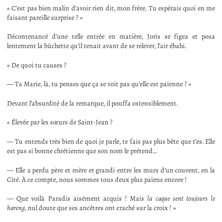
« C’est pas bien malin d’avoir rien dit, mon frère. Tu espérais quoi en me
faisant pareille surprise ? »
Décontenancé d’une telle entrée en matière, Joris se figea et posa
lentement la bûchette qu’il tenait avant de se relever, l’air ébahi.
« De quoi tu causes ?
— Ta Marie, là, tu penses que ça se voit pas qu’elle est païenne ? »
Devant l’absurdité de la remarque, il pouffa ostensiblement.
« Élevée par les sœurs de Saint-Jean ?
— Tu entends très bien de quoi je parle, te fais pas plus bête que t’es. Elle
est pas si bonne chrétienne que son nom le prétend…
— Elle a perdu père et mère et grandi entre les murs d’un couvent, en la
Cité. À ce compte, nous sommes tous deux plus païens encore !
— Que voilà Paradis aisément acquis ! Mais
la caque sent toujours le
hareng
, nul doute que ses ancêtres ont craché sur la croix ! »