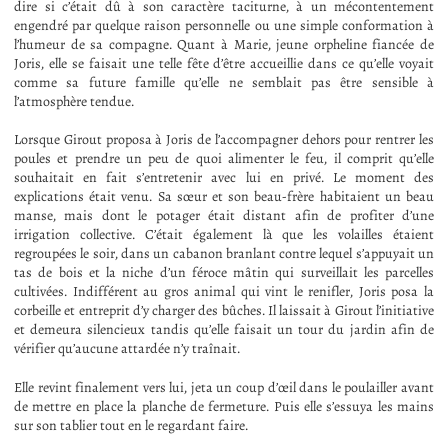
dire si c’était dû à son caractère taciturne, à un mécontentement
engendré par quelque raison personnelle ou une simple conformation à
l’humeur de sa compagne. Quant à Marie, jeune orpheline fiancée de
Joris, elle se faisait une telle fête d’être accueillie dans ce qu’elle voyait
comme sa future famille qu’elle ne semblait pas être sensible à
l’atmosphère tendue.
Lorsque Girout proposa à Joris de l’accompagner dehors pour rentrer les
poules et prendre un peu de quoi alimenter le feu, il comprit qu’elle
souhaitait en fait s’entretenir avec lui en privé. Le moment des
explications était venu. Sa sœur et son beau-frère habitaient un beau
manse, mais dont le potager était distant afin de profiter d’une
irrigation collective. C’était également là que les volailles étaient
regroupées le soir, dans un cabanon branlant contre lequel s’appuyait un
tas de bois et la niche d’un féroce mâtin qui surveillait les parcelles
cultivées. Indifférent au gros animal qui vint le renifler, Joris posa la
corbeille et entreprit d’y charger des bûches. Il laissait à Girout l’initiative
et demeura silencieux tandis qu’elle faisait un tour du jardin afin de
vérifier qu’aucune attardée n’y traînait.
Elle revint finalement vers lui, jeta un coup d’œil dans le poulailler avant
de mettre en place la planche de fermeture. Puis elle s’essuya les mains
sur son tablier tout en le regardant faire.