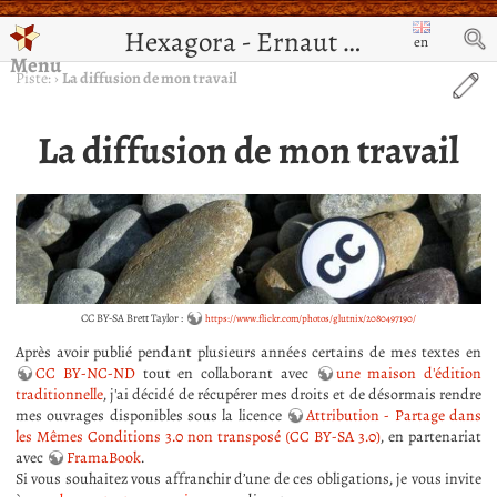
Hexagora - Ernaut de Jérusalem
en
Menu
Piste:
›
La diffusion de mon travail
La diffusion de mon travail
CC BY-SA Brett Taylor :
https://www.flickr.com/photos/glutnix/2080497190/
Après avoir publié pendant plusieurs années certains de mes textes en
CC BY-NC-ND
tout en collaborant avec
une maison d'édition
traditionnelle
, j'ai décidé de récupérer mes droits et de désormais rendre
mes ouvrages disponibles sous la licence
Attribution - Partage dans
les Mêmes Conditions 3.0 non transposé (CC BY-SA 3.0)
, en partenariat
avec
FramaBook
.
Si vous souhaitez vous affranchir d’une de ces obligations, je vous invite