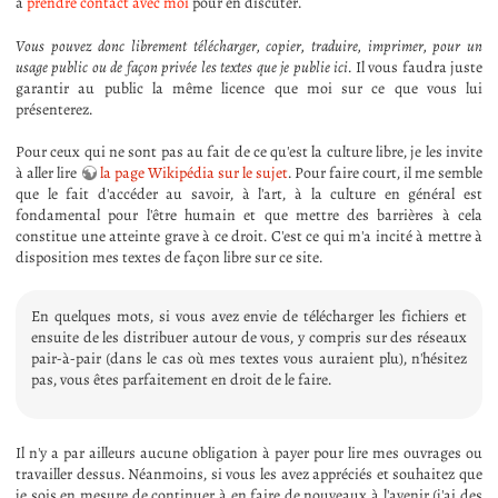
à
prendre contact avec moi
pour en discuter.
Vous pouvez donc librement télécharger, copier, traduire, imprimer, pour un
usage public ou de façon privée les textes que je publie ici
. Il vous faudra juste
garantir au public la même licence que moi sur ce que vous lui
présenterez.
Pour ceux qui ne sont pas au fait de ce qu'est la culture libre, je les invite
à aller lire
la page Wikipédia sur le sujet
. Pour faire court, il me semble
que le fait d'accéder au savoir, à l'art, à la culture en général est
fondamental pour l'être humain et que mettre des barrières à cela
constitue une atteinte grave à ce droit. C'est ce qui m'a incité à mettre à
disposition mes textes de façon libre sur ce site.
En quelques mots, si vous avez envie de télécharger les fichiers et
ensuite de les distribuer autour de vous, y compris sur des réseaux
pair-à-pair (dans le cas où mes textes vous auraient plu), n'hésitez
pas, vous êtes parfaitement en droit de le faire.
Il n'y a par ailleurs aucune obligation à payer pour lire mes ouvrages ou
travailler dessus. Néanmoins, si vous les avez appréciés et souhaitez que
je sois en mesure de continuer à en faire de nouveaux à l'avenir (j'ai des