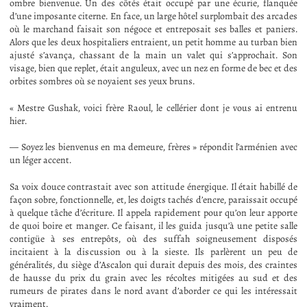
ombre bienvenue. Un des côtés était occupé par une écurie, flanquée
d’une imposante citerne. En face, un large hôtel surplombait des arcades
où le marchand faisait son négoce et entreposait ses balles et paniers.
Alors que les deux hospitaliers entraient, un petit homme au turban bien
ajusté s’avança, chassant de la main un valet qui s’approchait. Son
visage, bien que replet, était anguleux, avec un nez en forme de bec et des
orbites sombres où se noyaient ses yeux bruns.
« Mestre Gushak, voici frère Raoul, le cellérier dont je vous ai entrenu
hier.
— Soyez les bienvenus en ma demeure, frères » répondit l’arménien avec
un léger accent.
Sa voix douce contrastait avec son attitude énergique. Il était habillé de
façon sobre, fonctionnelle, et, les doigts tachés d’encre, paraissait occupé
à quelque tâche d’écriture. Il appela rapidement pour qu’on leur apporte
de quoi boire et manger. Ce faisant, il les guida jusqu’à une petite salle
contigüe à ses entrepôts, où des suffah soigneusement disposés
incitaient à la discussion ou à la sieste. Ils parlèrent un peu de
généralités, du siège d’Ascalon qui durait depuis des mois, des craintes
de hausse du prix du grain avec les récoltes mitigées au sud et des
rumeurs de pirates dans le nord avant d’aborder ce qui les intéressait
vraiment.