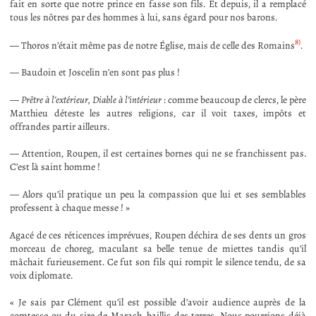
fait en sorte que notre prince en fasse son fils. Et depuis, il a remplacé
tous les nôtres par des hommes à lui, sans égard pour nos barons.
8)
— Thoros n’était même pas de notre Église, mais de celle des Romains
.
— Baudoin et Joscelin n’en sont pas plus !
—
Prêtre à l’extérieur, Diable à l’intérieur
: comme beaucoup de clercs, le père
Matthieu déteste les autres religions, car il voit taxes, impôts et
offrandes partir ailleurs.
— Attention, Roupen, il est certaines bornes qui ne se franchissent pas.
C’est là saint homme !
— Alors qu’il pratique un peu la compassion que lui et ses semblables
professent à chaque messe ! »
Agacé de ces réticences imprévues, Roupen déchira de ses dents un gros
morceau de choreg, maculant sa belle tenue de miettes tandis qu’il
mâchait furieusement. Ce fut son fils qui rompit le silence tendu, de sa
voix diplomate.
« Je sais par Clément qu’il est possible d’avoir audience auprès de la
comtesse ou du sire de Marash, baillis des terres. Nous pourrions déjà