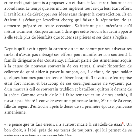
et ne rechignait jamais à proposer vin et than, halvas et sari bourmas en
abondance. Le temps que ses invités ingèrent tout ce qui leur était offert,
il avait loisir de développer ses idées sans risquer la contradiction. Ils en
étaient à s’échanger l’excellent choreg qui faisait la réputation de sa
demeure, préparé en toute occasion. S’affichant plus mécréant qu’il
n’était vraiment, Roupen aimait à dire que cette brioche lui avait apporté
à elle seule plus de bienfaits que toutes ses prières et ses dons à l’église.
Depuis qu’il avait appris la capture du jeune comte par ses adversaires
turks, il n’avait pas ménagé ses efforts pour manifester son soutien à la
famille dirigeante des Courtenay. Il faisait partie des Arméniens acquis
à la cause du nouveau souverain de ces terres. Il avait l’intention de
collecter de quoi aider à payer la rançon, ou, à défaut, de quoi solder
quelques hommes pour tenter de libérer le captif. Il savait que l’entreprise
était fort hardie, et beaucoup de ses coreligionnaires ne voyaient pas
d’un mauvais œil ce souverain trublion et batailleur quitter le devant de
la scène. Comme venait de le lui faire remarquer un de ses invités, il
n’avait pas hésité à convoler avec une princesse latine, Marie de Salerne,
fille du régent d’Antioche après le décès de sa première épouse, princesse
arménienne.
1)
« Je pense que tu fais erreur, il a surtout marié la citadelle de Azaz
. Un
bon choix, à l’abri, près de ses terres de toujours, qui lui permet de se
préparer au mieux pour conquérir Alep.