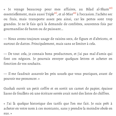
10)
« Je voyage beaucoup pour mes affaires, au Bilad al-Sham
11)
12)
essentiellement, mais aussi Triple
, et al-Misr
à l’occasion. J’achète sec
ou frais, mais transporte assez peu ainsi, car les pertes sont trop
grandes. Je ne le fais qu’à la demande de confrères, souventes fois par
gourmandise de baron ou de puissant…
— Nous avons toujours usage de raisins secs, de figues et d’abricots, et
surtout de dattes. Principalement, mais sans se limiter à cela.
— De tout cela, je connais bons producteurs, et j’ai pas mal d’amis qui
font ces négoces. Je pourrais envoyer quelques lettres et acheter en
fonction de vos souhaits.
— Il me faudrait assavoir les prix usuels que vous pratiquez, avant de
pouvoir me prononcer. »
Gushak ouvrit un petit coffre et en sortit un carnet de papier, épaisse
liasse de feuillets où une écriture serrée avait noté des listes de chiffres.
« J’ai là quelque historique des tarifs que l’on me fait. Je suis prêt à
acheter en votre nom à ces montants, sans y prendre la moindre obole en
sus. »