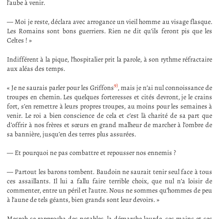
l’aube à venir.
— Moi je reste, déclara avec arrogance un vieil homme au visage flasque.
Les Romains sont bons guerriers. Rien ne dit qu’ils feront pis que les
Celtes ! »
Indifférent à la pique, l’hospitalier prit la parole, à son rythme réfractaire
aux aléas des temps.
9)
« Je ne saurais parler pour les Griffons
, mais je n’ai nul connoissance de
troupes en chemin. Les quelques forteresses et cités devront, je le crains
fort, s’en remettre à leurs propres troupes, au moins pour les semaines à
venir. Le roi a bien conscience de cela et c’est là charité de sa part que
d’offrir à nos frères et sœurs en grand malheur de marcher à l’ombre de
sa bannière, jusqu’en des terres plus assurées.
— Et pourquoi ne pas combattre et repousser nos ennemis ?
— Partout les barons tombent. Baudoin ne saurait tenir seul face à tous
ces assaillants. Il lui a fallu faire terrible choix, que nul n’a loisir de
commenter, entre un péril et l’autre. Nous ne sommes qu’hommes de peu
à l’aune de tels géants, bien grands sont leur devoirs. »
Mesrob se rapprocha des notables, la démarche lourde, ses mains et ses