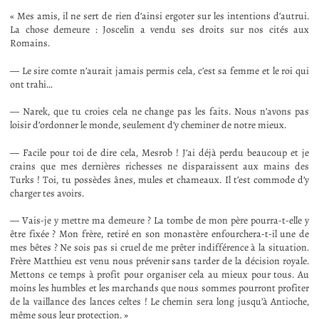
« Mes amis, il ne sert de rien d’ainsi ergoter sur les intentions d’autrui.
La chose demeure : Joscelin a vendu ses droits sur nos cités aux
Romains.
— Le sire comte n’aurait jamais permis cela, c’est sa femme et le roi qui
ont trahi…
— Narek, que tu croies cela ne change pas les faits. Nous n’avons pas
loisir d’ordonner le monde, seulement d’y cheminer de notre mieux.
— Facile pour toi de dire cela, Mesrob ! J’ai déjà perdu beaucoup et je
crains que mes dernières richesses ne disparaissent aux mains des
Turks ! Toi, tu possèdes ânes, mules et chameaux. Il t’est commode d’y
charger tes avoirs.
— Vais-je y mettre ma demeure ? La tombe de mon père pourra-t-elle y
être fixée ? Mon frère, retiré en son monastère enfourchera-t-il une de
mes bêtes ? Ne sois pas si cruel de me prêter indifférence à la situation.
Frère Matthieu est venu nous prévenir sans tarder de la décision royale.
Mettons ce temps à profit pour organiser cela au mieux pour tous. Au
moins les humbles et les marchands que nous sommes pourront profiter
de la vaillance des lances celtes ! Le chemin sera long jusqu’à Antioche,
même sous leur protection. »