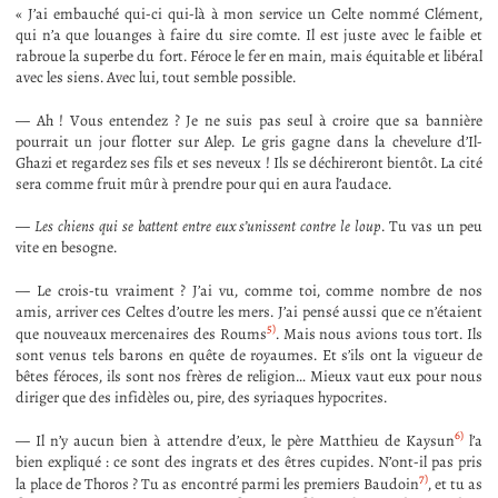
« J’ai embauché qui-ci qui-là à mon service un Celte nommé Clément,
qui n’a que louanges à faire du sire comte. Il est juste avec le faible et
rabroue la superbe du fort. Féroce le fer en main, mais équitable et libéral
avec les siens. Avec lui, tout semble possible.
— Ah ! Vous entendez ? Je ne suis pas seul à croire que sa bannière
pourrait un jour flotter sur Alep. Le gris gagne dans la chevelure d’Il-
Ghazi et regardez ses fils et ses neveux ! Ils se déchireront bientôt. La cité
sera comme fruit mûr à prendre pour qui en aura l’audace.
—
Les chiens qui se battent entre eux s’unissent contre le loup
. Tu vas un peu
vite en besogne.
— Le crois-tu vraiment ? J’ai vu, comme toi, comme nombre de nos
amis, arriver ces Celtes d’outre les mers. J’ai pensé aussi que ce n’étaient
5)
que nouveaux mercenaires des Roums
. Mais nous avions tous tort. Ils
sont venus tels barons en quête de royaumes. Et s’ils ont la vigueur de
bêtes féroces, ils sont nos frères de religion… Mieux vaut eux pour nous
diriger que des infidèles ou, pire, des syriaques hypocrites.
6)
— Il n’y aucun bien à attendre d’eux, le père Matthieu de Kaysun
l’a
bien expliqué : ce sont des ingrats et des êtres cupides. N’ont-il pas pris
7)
la place de Thoros ? Tu as encontré parmi les premiers Baudoin
, et tu as