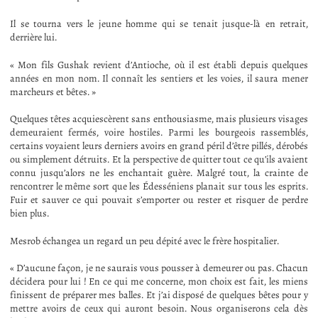
Il se tourna vers le jeune homme qui se tenait jusque-là en retrait,
derrière lui.
« Mon fils Gushak revient d’Antioche, où il est établi depuis quelques
années en mon nom. Il connaît les sentiers et les voies, il saura mener
marcheurs et bêtes. »
Quelques têtes acquiescèrent sans enthousiasme, mais plusieurs visages
demeuraient fermés, voire hostiles. Parmi les bourgeois rassemblés,
certains voyaient leurs derniers avoirs en grand péril d’être pillés, dérobés
ou simplement détruits. Et la perspective de quitter tout ce qu’ils avaient
connu jusqu’alors ne les enchantait guère. Malgré tout, la crainte de
rencontrer le même sort que les Édesséniens planait sur tous les esprits.
Fuir et sauver ce qui pouvait s’emporter ou rester et risquer de perdre
bien plus.
Mesrob échangea un regard un peu dépité avec le frère hospitalier.
« D’aucune façon, je ne saurais vous pousser à demeurer ou pas. Chacun
décidera pour lui ! En ce qui me concerne, mon choix est fait, les miens
finissent de préparer mes balles. Et j’ai disposé de quelques bêtes pour y
mettre avoirs de ceux qui auront besoin. Nous organiserons cela dès