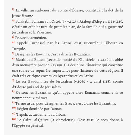
1)
La ville, au sud-ouest du comté d’Édesse, constituait la dot de la
jeune femme.
2)
Balak ibn Bahram ibn Ortok (? - v.1125). Atabeg d’Alep en 1124-1125,
c’était un officier turc de premier plan, de la famille qui a gouverné
Jérusalem et la Palestine.
3)
Proverbe arménien.
4)
Appelé Turbessel par les Latins, c’est aujourd’hui Tilbeşar en
Turquie.
5)
Désignes les
Romains
, c’est à dire les Byzantins.
6)
Matthieu d’Édesse (seconde moitié du XIe siècle - 1144) était abbé
d’un monastère près de Kaysun. Il a écrit une
Chronique
qui constitue
une source de repmière importance pour l’histoire de cette région. Il
était très critique envers les Byzantins et les Latins.
7)
Le roi Baudoin Ier de Jérusalem (v.1060 - 2 avril 1118), comte
d’Édesse puis roi de Jérusalem.
8)
Ce sont les Byzantins qu’on appelle alors Romains, comme ils se
nomment eux-mêmes.
9)
Terme usuel pour désigner les Grecs, c’est à dire les Byzantins.
10)
Région dominée par Damas.
11)
Tripoli, actuellement au Liban.
12)
Le Caire,
al-Qahira
(la victorieuse). C’est aussi le nom donné à
l’Égypte en général.