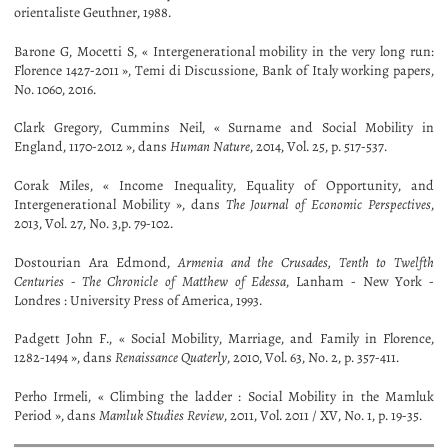
orientaliste Geuthner, 1988.
Barone G, Mocetti S, « Intergenerational mobility in the very long run:
Florence 1427-2011 », Temi di Discussione, Bank of Italy working papers,
No. 1060, 2016.
Clark Gregory, Cummins Neil, « Surname and Social Mobility in
England, 1170-2012 », dans
Human Nature
, 2014, Vol. 25, p. 517-537.
Corak Miles, « Income Inequality, Equality of Opportunity, and
Intergenerational Mobility », dans
The Journal of Economic Perspectives
,
2013, Vol. 27, No. 3,p. 79-102.
Dostourian Ara Edmond,
Armenia and the Crusades, Tenth to Twelfth
Centuries - The Chronicle of Matthew of Edessa
, Lanham - New York -
Londres : University Press of America, 1993.
Padgett John F., « Social Mobility, Marriage, and Family in Florence,
1282-1494 », dans
Renaissance Quaterly
, 2010, Vol. 63, No. 2, p. 357-411.
Perho Irmeli, « Climbing the ladder : Social Mobility in the Mamluk
Period », dans
Mamluk Studies Review
, 2011, Vol. 2011 / XV, No. 1, p. 19-35.