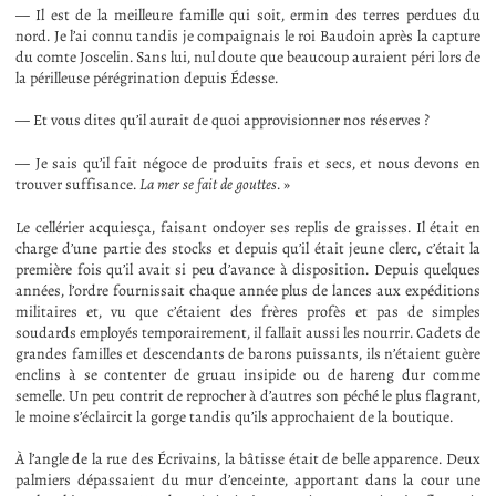
— Il est de la meilleure famille qui soit, ermin des terres perdues du
nord. Je l’ai connu tandis je compaignais le roi Baudoin après la capture
du comte Joscelin. Sans lui, nul doute que beaucoup auraient péri lors de
la périlleuse pérégrination depuis Édesse.
— Et vous dites qu’il aurait de quoi approvisionner nos réserves ?
— Je sais qu’il fait négoce de produits frais et secs, et nous devons en
trouver suffisance.
La mer se fait de gouttes
. »
Le cellérier acquiesça, faisant ondoyer ses replis de graisses. Il était en
charge d’une partie des stocks et depuis qu’il était jeune clerc, c’était la
première fois qu’il avait si peu d’avance à disposition. Depuis quelques
années, l’ordre fournissait chaque année plus de lances aux expéditions
militaires et, vu que c’étaient des frères profès et pas de simples
soudards employés temporairement, il fallait aussi les nourrir. Cadets de
grandes familles et descendants de barons puissants, ils n’étaient guère
enclins à se contenter de gruau insipide ou de hareng dur comme
semelle. Un peu contrit de reprocher à d’autres son péché le plus flagrant,
le moine s’éclaircit la gorge tandis qu’ils approchaient de la boutique.
À l’angle de la rue des Écrivains, la bâtisse était de belle apparence. Deux
palmiers dépassaient du mur d’enceinte, apportant dans la cour une