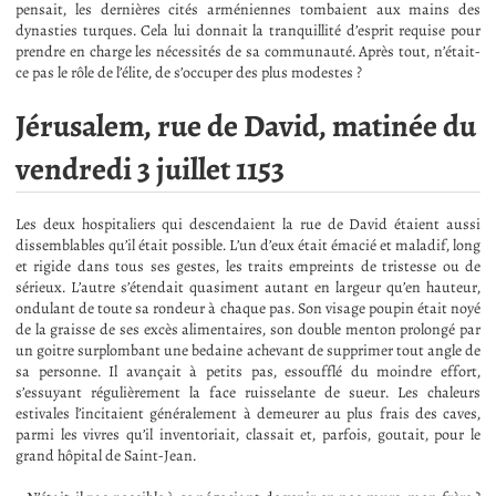
pensait, les dernières cités arméniennes tombaient aux mains des
dynasties turques. Cela lui donnait la tranquillité d’esprit requise pour
prendre en charge les nécessités de sa communauté. Après tout, n’était-
ce pas le rôle de l’élite, de s’occuper des plus modestes ?
Jérusalem, rue de David, matinée du
vendredi 3 juillet 1153
Les deux hospitaliers qui descendaient la rue de David étaient aussi
dissemblables qu’il était possible. L’un d’eux était émacié et maladif, long
et rigide dans tous ses gestes, les traits empreints de tristesse ou de
sérieux. L’autre s’étendait quasiment autant en largeur qu’en hauteur,
ondulant de toute sa rondeur à chaque pas. Son visage poupin était noyé
de la graisse de ses excès alimentaires, son double menton prolongé par
un goitre surplombant une bedaine achevant de supprimer tout angle de
sa personne. Il avançait à petits pas, essoufflé du moindre effort,
s’essuyant régulièrement la face ruisselante de sueur. Les chaleurs
estivales l’incitaient généralement à demeurer au plus frais des caves,
parmi les vivres qu’il inventoriait, classait et, parfois, goutait, pour le
grand hôpital de Saint-Jean.