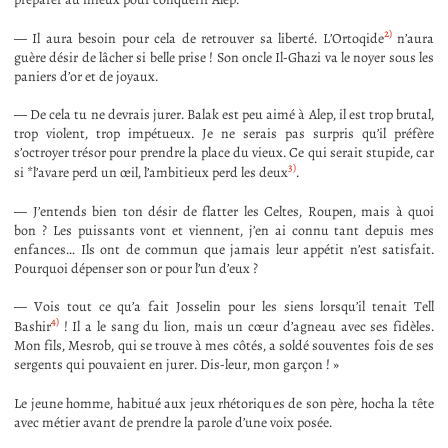
2)
— Il aura besoin pour cela de retrouver sa liberté. L’Ortoqide
n’aura
guère désir de lâcher si belle prise ! Son oncle Il-Ghazi va le noyer sous les
paniers d’or et de joyaux.
— De cela tu ne devrais jurer. Balak est peu aimé à Alep, il est trop brutal,
trop violent, trop impétueux. Je ne serais pas surpris qu’il préfère
s’octroyer trésor pour prendre la place du vieux. Ce qui serait stupide, car
3)
si *l’avare perd un œil, l’ambitieux perd les deux
.
— J’entends bien ton désir de flatter les Celtes, Roupen, mais à quoi
bon ? Les puissants vont et viennent, j’en ai connu tant depuis mes
enfances… Ils ont de commun que jamais leur appétit n’est satisfait.
Pourquoi dépenser son or pour l’un d’eux ?
— Vois tout ce qu’a fait Josselin pour les siens lorsqu’il tenait Tell
4)
Bashir
! Il a le sang du lion, mais un cœur d’agneau avec ses fidèles.
Mon fils, Mesrob, qui se trouve à mes côtés, a soldé souventes fois de ses
sergents qui pouvaient en jurer. Dis-leur, mon garçon ! »
Le jeune homme, habitué aux jeux rhétoriques de son père, hocha la tête
avec métier avant de prendre la parole d’une voix posée.