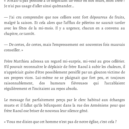
« N’était-il pas possible à ce négociant de venir en nos murs, mon frère ?
Je n’ai pas usage d’aller ainsi quémander…
— J’ai cru comprendre que nos celliers sont fort dépourvus de fruits,
malgré la saison. Et cela alors que l’afflux de pèlerins ne saurait tarder
avec les fêtes de la mi-mois. Il y a urgence, chacun en a convenu au
chapitre, ce tantôt.
— De certes, de certes, mais l’empressement est souventes fois mauvais
conseiller. »
Frère Matthieu adressa un regard mi-surpris, mi-vexé au gros cellérier.
S’il pouvait reconnaître le déplaisir de frère Raoul à subir les chaleurs, il
n’appréciait guère d’être possiblement persiflé par un glouton victime de
ses propres vices. Lui-même ne se plaignait que fort peu, et toujours
raisonnablement, des humeurs fiévreuses qui l’accablaient
régulièrement et l’incitaient au repos absolu.
Le message fut parfaitement perçu par le clerc habitué aux échanges
muets et il fallut qu’ils bifurquent dans la rue des Arméniens pour que
frère Raoul ose briser de nouveau leur silence gêné.
« Vous me disiez que cet homme n’est pas de notre église, c’est cela ?