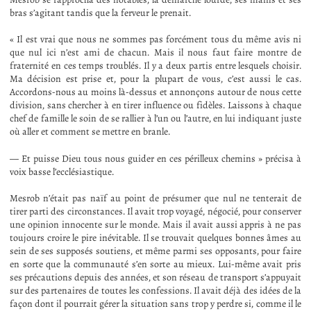
bras s’agitant tandis que la ferveur le prenait.
« Il est vrai que nous ne sommes pas forcément tous du même avis ni
que nul ici n’est ami de chacun. Mais il nous faut faire montre de
fraternité en ces temps troublés. Il y a deux partis entre lesquels choisir.
Ma décision est prise et, pour la plupart de vous, c’est aussi le cas.
Accordons-nous au moins là-dessus et annonçons autour de nous cette
division, sans chercher à en tirer influence ou fidèles. Laissons à chaque
chef de famille le soin de se rallier à l’un ou l’autre, en lui indiquant juste
où aller et comment se mettre en branle.
— Et puisse Dieu tous nous guider en ces périlleux chemins » précisa à
voix basse l’ecclésiastique.
Mesrob n’était pas naïf au point de présumer que nul ne tenterait de
tirer parti des circonstances. Il avait trop voyagé, négocié, pour conserver
une opinion innocente sur le monde. Mais il avait aussi appris à ne pas
toujours croire le pire inévitable. Il se trouvait quelques bonnes âmes au
sein de ses supposés soutiens, et même parmi ses opposants, pour faire
en sorte que la communauté s’en sorte au mieux. Lui-même avait pris
ses précautions depuis des années, et son réseau de transport s’appuyait
sur des partenaires de toutes les confessions. Il avait déjà des idées de la
façon dont il pourrait gérer la situation sans trop y perdre si, comme il le