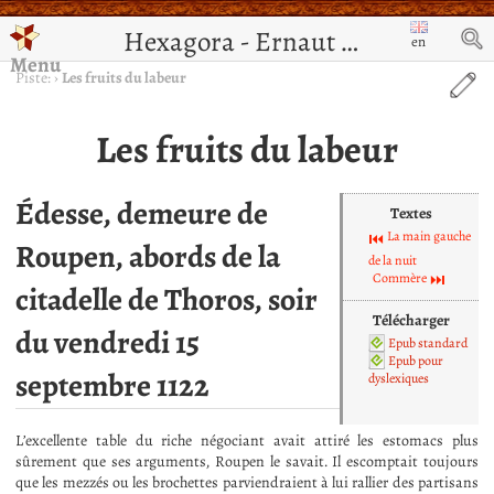
Hexagora - Ernaut de Jérusalem
en
Menu
Piste:
›
Les fruits du labeur
Les fruits du labeur
Édesse, demeure de
Textes
La main gauche
Roupen, abords de la
de la nuit
Commère
citadelle de Thoros, soir
Télécharger
du vendredi 15
Epub standard
Epub pour
septembre 1122
dyslexiques
L’excellente table du riche négociant avait attiré les estomacs plus
sûrement que ses arguments, Roupen le savait. Il escomptait toujours
que les mezzés ou les brochettes parviendraient à lui rallier des partisans