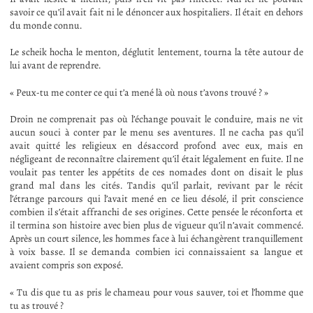
savoir ce qu’il avait fait ni le dénoncer aux hospitaliers. Il était en dehors
du monde connu.
Le scheik hocha le menton, déglutit lentement, tourna la tête autour de
lui avant de reprendre.
« Peux-tu me conter ce qui t’a mené là où nous t’avons trouvé ? »
Droin ne comprenait pas où l’échange pouvait le conduire, mais ne vit
aucun souci à conter par le menu ses aventures. Il ne cacha pas qu’il
avait quitté les religieux en désaccord profond avec eux, mais en
négligeant de reconnaître clairement qu’il était légalement en fuite. Il ne
voulait pas tenter les appétits de ces nomades dont on disait le plus
grand mal dans les cités. Tandis qu’il parlait, revivant par le récit
l’étrange parcours qui l’avait mené en ce lieu désolé, il prit conscience
combien il s’était affranchi de ses origines. Cette pensée le réconforta et
il termina son histoire avec bien plus de vigueur qu’il n’avait commencé.
Après un court silence, les hommes face à lui échangèrent tranquillement
à voix basse. Il se demanda combien ici connaissaient sa langue et
avaient compris son exposé.
« Tu dis que tu as pris le chameau pour vous sauver, toi et l’homme que
tu as trouvé ?