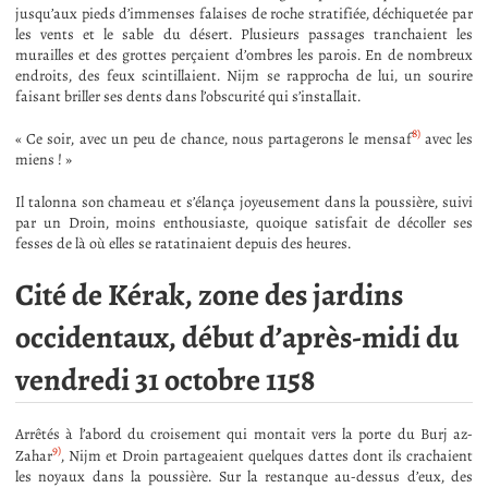
jusqu’aux pieds d’immenses falaises de roche stratifiée, déchiquetée par
les vents et le sable du désert. Plusieurs passages tranchaient les
murailles et des grottes perçaient d’ombres les parois. En de nombreux
endroits, des feux scintillaient. Nijm se rapprocha de lui, un sourire
faisant briller ses dents dans l’obscurité qui s’installait.
8)
« Ce soir, avec un peu de chance, nous partagerons le mensaf
avec les
miens ! »
Il talonna son chameau et s’élança joyeusement dans la poussière, suivi
par un Droin, moins enthousiaste, quoique satisfait de décoller ses
fesses de là où elles se ratatinaient depuis des heures.
Cité de Kérak, zone des jardins
occidentaux, début d’après-midi du
vendredi 31 octobre 1158
Arrêtés à l’abord du croisement qui montait vers la porte du Burj az-
9)
Zahar
, Nijm et Droin partageaient quelques dattes dont ils crachaient
les noyaux dans la poussière. Sur la restanque au-dessus d’eux, des