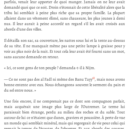
parfois, venait leur apporter de quoi manger. Jamais on ne leur avait
demandé quoi que ce soit. Droin s’étonnait de cette libéralité alors que la
tribu lui semblait à peine plus riche que sa propre famille. La plupart
allaient dans un vêtement élimé, sans chaussure, les plus jeunes à demi
nus. Il leur aurait à peine accordé un regard s’il les avait croisés aux
abords d’une des villes.
Il détailla son sac, sa couverture, les nattes sous lui et la tente au-dessus
de sa tête. Il ne manquait même pas une petite lampe à graisse pour y
voir au plus noir de la nuit. Et tout cela leur avait été fourni sans un mot,
sans aucune demande en retour.
« Ici, ce sont gens de ton peuple ? demanda-t-il à Nijm.
6)
— Ce ne sont pas des al Fadl ni même des Banu Tayy
, mais nous avons
bonne entente avec eux. Nous échangeons souvent le serment du pain et
du sel entre nous. »
Une fois encore, il ne comprenait pas ce dont son compagnon parlait,
mais acquérait une image plus large de l’Outremer. Le terme lui
paraissait bien étrange, perdu au milieu des roches et du sable. Tout
autour de lui ce n’étaient que dunes, graviers et poussière. À perte de vue
un monde qui semblait minéral, mais qui regorgeait de vie pour celui qui
prenait le temps de l’écouter, de l’observer. Et aux abords des sources,