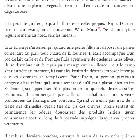
c’était une explosion végétale, teintant d’émeraude un univers en
dégradé ocre.
« Je peux te guider jusqu’à la forteresse celte, proposa Nijm. D’ici, en
7)
partant au levant, nous trouverons Wadi Musa
. De là, une piste
régulière mène au nord, vers les miens. »
Leur échange s’interrompit quand une petite fille vint déposer un panier
contenant du pain tout chaud de la fournée. Il était accompagné d’un
pot de lait caillé et de fromage frais agrémenté de quelques rares olives.
Ils se distribuèrent le repas puis mangèrent en silence. Tout le camp
s’était arrêté un moment, laissant les bruits du désert s’imposer le temps
que les estomacs se remplissent. Pour Droin, la portion paraissait
congrue alors même qu’il avait remarqué qu’il était plutôt bien traité.
Seulement, son appétit semblait plus important que celui de ces austères
bédouins. Il commençait par ailleurs à s’habituer aux saveurs
prononcées du fromage, des boissons. Quand ce n’était pas issu de la
traite des chamelles, c’était tiré du pis des chèvres. Droin sentait en
permanence les odeurs douceâtres des produits laitiers qu’on
consommait tout au long de la journée imprégner jusqu’à ses propres
vêtements.
Il avala sa dernière bouchée, s’essuya la main de sa manche puis se