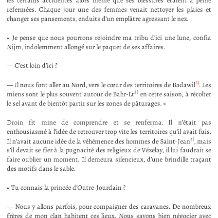
les terrains accidentés alors même que ses blessures étaient à peine
refermées. Chaque jour une des femmes venait nettoyer les plaies et
changer ses pansements, enduits d’un emplâtre agressant le nez.
« Je pense que nous pourrons rejoindre ma tribu d’ici une lune, confia
Nijm, indolemment allongé sur le paquet de ses affaires.
— C’est loin d’ici ?
2)
— Il nous font aller au Nord, vers le cœur des territoires de Badawil
. Les
3)
miens sont le plus souvent autour de Bahr-Lt
en cette saison, à récolter
le sel avant de bientôt partir sur les zones de pâturages. »
Droin fit mine de comprendre et se renferma. Il n’était pas
enthousiasmé à l’idée de retrouver trop vite les territoires qu’il avait fuis.
4)
Il n’avait aucune idée de la véhémence des hommes de Saint-Jean
, mais
s’il devait se fier à la pugnacité des religieux de Vézelay, il lui faudrait se
faire oublier un moment. Il demeura silencieux, d’une brindille traçant
des motifs dans le sable.
« Tu connais la princée d’Outre-Jourdain ?
— Nous y allons parfois, pour compaigner des caravanes. De nombreux
frères de mon clan habitent ces lieux. Nous savons bien négocier avec