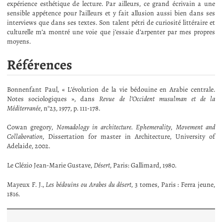
expérience esthétique de lecture. Par ailleurs, ce grand écrivain a une
sensible appétence pour l’ailleurs et y fait allusion aussi bien dans ses
interviews que dans ses textes. Son talent pétri de curiosité littéraire et
culturelle m’a montré une voie que j’essaie d’arpenter par mes propres
moyens.
Références
Bonnenfant Paul, « L’évolution de la vie bédouine en Arabie centrale.
Notes sociologiques », dans
Revue de l’Occident musulman et de la
Méditerranée
, n°23, 1977, p. 111-178.
Cowan gregory,
Nomadology in architecture. Ephemerality, Movement and
Collaboration
, Dissertation for master in Architecture, University of
Adelaide, 2002.
Le Clézio Jean-Marie Gustave,
Désert
, Paris: Gallimard, 1980.
Mayeux F. J.,
Les bédouins ou Arabes du désert
, 3 tomes, Paris : Ferra jeune,
1816.