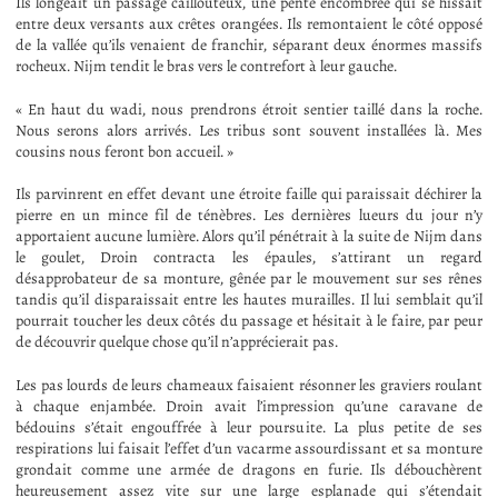
Ils longeait un passage caillouteux, une pente encombrée qui se hissait
entre deux versants aux crêtes orangées. Ils remontaient le côté opposé
de la vallée qu’ils venaient de franchir, séparant deux énormes massifs
rocheux. Nijm tendit le bras vers le contrefort à leur gauche.
« En haut du wadi, nous prendrons étroit sentier taillé dans la roche.
Nous serons alors arrivés. Les tribus sont souvent installées là. Mes
cousins nous feront bon accueil. »
Ils parvinrent en effet devant une étroite faille qui paraissait déchirer la
pierre en un mince fil de ténèbres. Les dernières lueurs du jour n’y
apportaient aucune lumière. Alors qu’il pénétrait à la suite de Nijm dans
le goulet, Droin contracta les épaules, s’attirant un regard
désapprobateur de sa monture, gênée par le mouvement sur ses rênes
tandis qu’il disparaissait entre les hautes murailles. Il lui semblait qu’il
pourrait toucher les deux côtés du passage et hésitait à le faire, par peur
de découvrir quelque chose qu’il n’apprécierait pas.
Les pas lourds de leurs chameaux faisaient résonner les graviers roulant
à chaque enjambée. Droin avait l’impression qu’une caravane de
bédouins s’était engouffrée à leur poursuite. La plus petite de ses
respirations lui faisait l’effet d’un vacarme assourdissant et sa monture
grondait comme une armée de dragons en furie. Ils débouchèrent
heureusement assez vite sur une large esplanade qui s’étendait