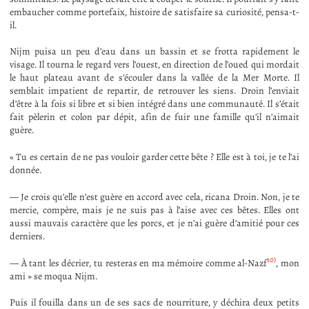
embaucher comme portefaix, histoire de satisfaire sa curiosité, pensa-t-
il.
Nijm puisa un peu d’eau dans un bassin et se frotta rapidement le
visage. Il tourna le regard vers l’ouest, en direction de l’oued qui mordait
le haut plateau avant de s’écouler dans la vallée de la Mer Morte. Il
semblait impatient de repartir, de retrouver les siens. Droin l’enviait
d’être à la fois si libre et si bien intégré dans une communauté. Il s’était
fait pèlerin et colon par dépit, afin de fuir une famille qu’il n’aimait
guère.
« Tu es certain de ne pas vouloir garder cette bête ? Elle est à toi, je te l’ai
donnée.
— Je crois qu’elle n’est guère en accord avec cela, ricana Droin. Non, je te
mercie, compère, mais je ne suis pas à l’aise avec ces bêtes. Elles ont
aussi mauvais caractère que les porcs, et je n’ai guère d’amitié pour ces
derniers.
10)
— À tant les décrier, tu resteras en ma mémoire comme al-Nazf
, mon
ami » se moqua Nijm.
Puis il fouilla dans un de ses sacs de nourriture, y déchira deux petits