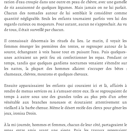
ration d’eau croupie dans une outre en peau de chèvre, avec une gamelle
de riz assaisonné de quelques légumes. Mais jamais on ne lui parlait.
Chacun des nomades autour de lui semblait le considérer comme
quantité négligeable. Seuls les enfants tournaient parfois vers lui des
regards curieux ou moqueurs. Pour autant, aucun ne s’approchait. Au vu
de tous, il était surveillé par chacun.
Il connaissait désormais les rituels du lieu. Le matin, il voyait les
femmes émerger les premières des tentes, se regrouper autour de la
source, échangeant à voix basse tout en puisant l’eau. Puis quelques-
unes activaient un petit feu où confectionner les repas. Pendant ce
temps, tandis que quelques gardiens nocturnes venaient s’étendre sur
les nattes, la plupart des hommes allaient s’occuper des bêtes :
chameaux, chèvres, moutons et quelques chevaux.
Ensuite apparaissaient les enfants qui couraient ici et là, affairés à
rendre de menus services ou à s’amuser entre eux. Ils se regroupaient de
temps à autre sous une des grandes toiles au plus près d’un arbre
vénérable aux branches noueuses et écoutaient attentivement un
vieillard à la barbe chenue. Même le désert recèle des clercs pour gêner les
jeux, ironisa Droin.
À la mi-journée, hommes et femmes, chacun de leur côté, partageaient le
repas entre amis avant une sieste. Puis les travaux reprenaient