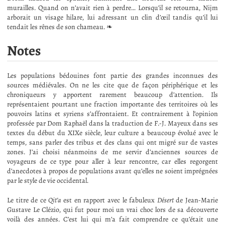
murailles. Quand on n’avait rien à perdre… Lorsqu’il se retourna, Nijm
arborait un visage hilare, lui adressant un clin d’œil tandis qu’il lui
tendait les rênes de son chameau. ❧
Notes
Les populations bédouines font partie des grandes inconnues des
sources médiévales. On ne les cite que de façon périphérique et les
chroniqueurs y apportent rarement beaucoup d’attention. Ils
représentaient pourtant une fraction importante des territoires où les
pouvoirs latins et syriens s’affrontaient. Et contrairement à l’opinion
professée par Dom Raphaël dans la traduction de F.-J. Mayeux dans ses
textes du début du XIXe siècle, leur culture a beaucoup évolué avec le
temps, sans parler des tribus et des clans qui ont migré sur de vastes
zones. J’ai choisi néanmoins de me servir d’anciennes sources de
voyageurs de ce type pour aller à leur rencontre, car elles regorgent
d’anecdotes à propos de populations avant qu’elles ne soient imprégnées
par le style de vie occidental.
Le titre de ce
Qit’a
est en rapport avec le fabuleux
Désert
de Jean-Marie
Gustave Le Clézio, qui fut pour moi un vrai choc lors de sa découverte
voilà des années. C’est lui qui m’a fait comprendre ce qu’était une