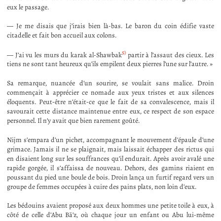
eux le passage.
— Je me disais que j’irais bien là-bas. Le baron du coin édifie vaste
citadelle et fait bon accueil aux colons.
5)
— J’ai vu les murs du karak al-Shawbak
partir à l’assaut des cieux. Les
tiens ne sont tant heureux qu’ils empilent deux pierres l’une sur l’autre. »
Sa remarque, nuancée d’un sourire, se voulait sans malice. Droin
commençait à apprécier ce nomade aux yeux tristes et aux silences
éloquents. Peut-être n’était-ce que le fait de sa convalescence, mais il
savourait cette distance maintenue entre eux, ce respect de son espace
personnel. Il n’y avait que bien rarement goûté.
Nijm s’empara d’un pichet, accompagnant le mouvement d’épaule d’une
grimace. Jamais il ne se plaignait, mais laissait échapper des rictus qui
en disaient long sur les souffrances qu’il endurait. Après avoir avalé une
rapide gorgée, il s’affaissa de nouveau. Dehors, des gamins riaient en
poussant du pied une boule de bois. Droin lança un furtif regard vers un
groupe de femmes occupées à cuire des pains plats, non loin d’eux.
Les bédouins avaient proposé aux deux hommes une petite toile à eux, à
côté de celle d’Abu Bā’z, où chaque jour un enfant ou Abu lui-même