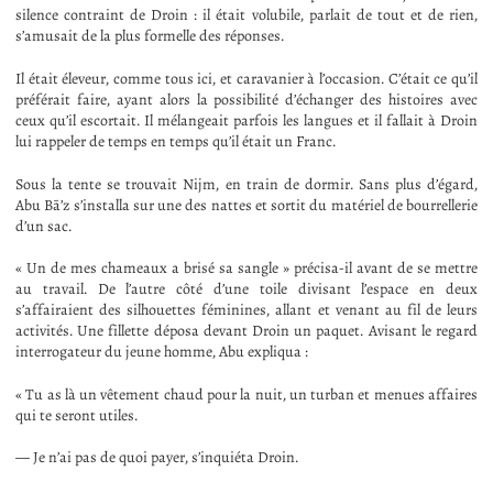
silence contraint de Droin : il était volubile, parlait de tout et de rien,
s’amusait de la plus formelle des réponses.
Il était éleveur, comme tous ici, et caravanier à l’occasion. C’était ce qu’il
préférait faire, ayant alors la possibilité d’échanger des histoires avec
ceux qu’il escortait. Il mélangeait parfois les langues et il fallait à Droin
lui rappeler de temps en temps qu’il était un Franc.
Sous la tente se trouvait Nijm, en train de dormir. Sans plus d’égard,
Abu Bā’z s’installa sur une des nattes et sortit du matériel de bourrellerie
d’un sac.
« Un de mes chameaux a brisé sa sangle » précisa-il avant de se mettre
au travail. De l’autre côté d’une toile divisant l’espace en deux
s’affairaient des silhouettes féminines, allant et venant au fil de leurs
activités. Une fillette déposa devant Droin un paquet. Avisant le regard
interrogateur du jeune homme, Abu expliqua :
« Tu as là un vêtement chaud pour la nuit, un turban et menues affaires
qui te seront utiles.
— Je n’ai pas de quoi payer, s’inquiéta Droin.