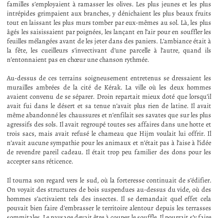
familles s’employaient à ramasser les olives. Les plus jeunes et les plus
intrépides grimpaient aux branches, y dénichaient les plus beaux fruits
tout en laissant les plus murs tomber par eux-mêmes au sol. Là, les plus
âgés les saisissaient par poignées, les lançant en l’air pour en souffler les
feuilles mélangées avant de les jeter dans des paniers. L’ambiance était à
la fête, les cueilleurs s’invectivant d’une parcelle à l’autre, quand ils
n’entonnaient pas en chœur une chanson rythmée.
Au-dessus de ces terrains soigneusement entretenus se dressaient les
murailles ambrées de la cité de Kérak. La ville où les deux hommes
avaient convenu de se séparer. Droin repartait mieux doté que lorsqu’il
avait fui dans le désert et sa tenue n’avait plus rien de latine. Il avait
même abandonné les chaussures et n’enfilait ses savates que sur les plus
agressifs des sols. Il avait regroupé toutes ses affaires dans une hotte et
trois sacs, mais avait refusé le chameau que Hijm voulait lui offrir. Il
n’avait aucune sympathie pour les animaux et n’était pas à l’aise à l’idée
de revendre pareil cadeau. Il était trop peu familier des dons pour les
accepter sans réticence.
Il tourna son regard vers le sud, où la forteresse continuait de s’édifier.
On voyait des structures de bois suspendues au-dessus du vide, où des
hommes s’activaient tels des insectes. Il se demandait quel effet cela
pouvait bien faire d’embrasser le territoire alentour depuis les terrasses
sommitales. Le paysage devait être à couper le souffle. Il pourrait s’y faire