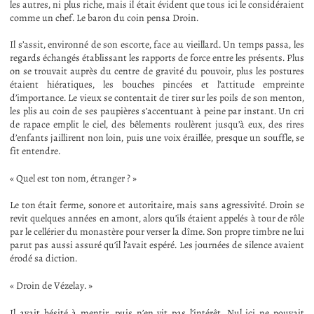
les autres, ni plus riche, mais il était évident que tous ici le considéraient
comme un chef. Le baron du coin pensa Droin.
Il s’assit, environné de son escorte, face au vieillard. Un temps passa, les
regards échangés établissant les rapports de force entre les présents. Plus
on se trouvait auprès du centre de gravité du pouvoir, plus les postures
étaient hiératiques, les bouches pincées et l’attitude empreinte
d’importance. Le vieux se contentait de tirer sur les poils de son menton,
les plis au coin de ses paupières s’accentuant à peine par instant. Un cri
de rapace emplit le ciel, des bêlements roulèrent jusqu’à eux, des rires
d’enfants jaillirent non loin, puis une voix éraillée, presque un souffle, se
fit entendre.
« Quel est ton nom, étranger ? »
Le ton était ferme, sonore et autoritaire, mais sans agressivité. Droin se
revit quelques années en amont, alors qu’ils étaient appelés à tour de rôle
par le cellérier du monastère pour verser la dîme. Son propre timbre ne lui
parut pas aussi assuré qu’il l’avait espéré. Les journées de silence avaient
érodé sa diction.
« Droin de Vézelay. »
Il avait hésité à mentir, puis n’en vit pas l’intérêt. Nul ici ne pouvait