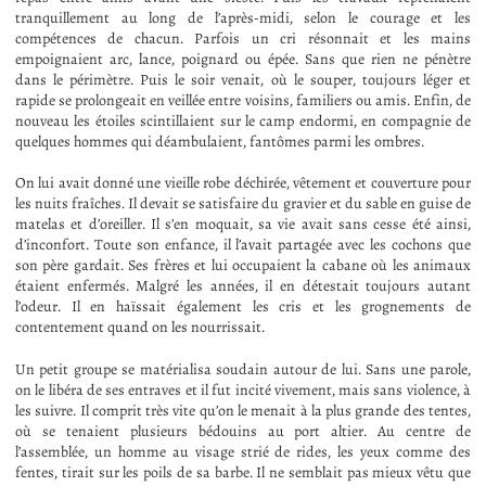
tranquillement au long de l’après-midi, selon le courage et les
compétences de chacun. Parfois un cri résonnait et les mains
empoignaient arc, lance, poignard ou épée. Sans que rien ne pénètre
dans le périmètre. Puis le soir venait, où le souper, toujours léger et
rapide se prolongeait en veillée entre voisins, familiers ou amis. Enfin, de
nouveau les étoiles scintillaient sur le camp endormi, en compagnie de
quelques hommes qui déambulaient, fantômes parmi les ombres.
On lui avait donné une vieille robe déchirée, vêtement et couverture pour
les nuits fraîches. Il devait se satisfaire du gravier et du sable en guise de
matelas et d’oreiller. Il s’en moquait, sa vie avait sans cesse été ainsi,
d’inconfort. Toute son enfance, il l’avait partagée avec les cochons que
son père gardait. Ses frères et lui occupaient la cabane où les animaux
étaient enfermés. Malgré les années, il en détestait toujours autant
l’odeur. Il en haïssait également les cris et les grognements de
contentement quand on les nourrissait.
Un petit groupe se matérialisa soudain autour de lui. Sans une parole,
on le libéra de ses entraves et il fut incité vivement, mais sans violence, à
les suivre. Il comprit très vite qu’on le menait à la plus grande des tentes,
où se tenaient plusieurs bédouins au port altier. Au centre de
l’assemblée, un homme au visage strié de rides, les yeux comme des
fentes, tirait sur les poils de sa barbe. Il ne semblait pas mieux vêtu que