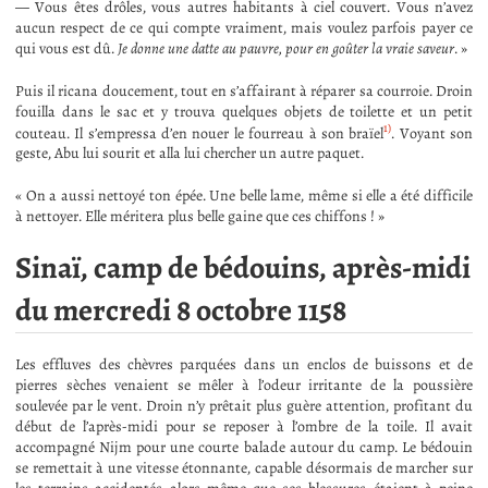
— Vous êtes drôles, vous autres habitants à ciel couvert. Vous n’avez
aucun respect de ce qui compte vraiment, mais voulez parfois payer ce
qui vous est dû.
Je donne une datte au pauvre, pour en goûter la vraie saveur
. »
Puis il ricana doucement, tout en s’affairant à réparer sa courroie. Droin
fouilla dans le sac et y trouva quelques objets de toilette et un petit
1)
couteau. Il s’empressa d’en nouer le fourreau à son braïel
. Voyant son
geste, Abu lui sourit et alla lui chercher un autre paquet.
« On a aussi nettoyé ton épée. Une belle lame, même si elle a été difficile
à nettoyer. Elle méritera plus belle gaine que ces chiffons ! »
Sinaï, camp de bédouins, après-midi
du mercredi 8 octobre 1158
Les effluves des chèvres parquées dans un enclos de buissons et de
pierres sèches venaient se mêler à l’odeur irritante de la poussière
soulevée par le vent. Droin n’y prêtait plus guère attention, profitant du
début de l’après-midi pour se reposer à l’ombre de la toile. Il avait
accompagné Nijm pour une courte balade autour du camp. Le bédouin
se remettait à une vitesse étonnante, capable désormais de marcher sur