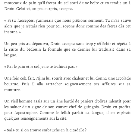
morceaux de pain qu’il frotta du sel sorti d’une boîte et en tendit un à
Droin. Celui-ci, un peu surpris, accepta.
« Si tu l’acceptes, j’aimerais que nous prêtions serment. Tu m’as sauvé
alors que je n’étais rien pour toi, soyons donc comme des frères dès cet
instant. »
Un peu pris au dépourvu, Droin accepta sans trop y réfléchir et répéta à
la suite du bédouin la formule que ce dernier lui traduisit dans sa
langue.
« Par le pain et le sel, je ne te trahirai pas. »
Une fois cela fait, Njim lui sourit avec chaleur et lui donna une accolade
bourrue. Puis il alla rattacher soigneusement ses affaires sur sa
monture.
Un vieil homme assis sur un âne bardé de paniers d’olives ralentit pour
les saluer d’un signe de son couvre-chef de guingois. Droin en profita
pour l’apostropher. Comme le fellah parlait sa langue, il en espérait
quelques renseignements sur la cité.
« Sais-tu si on trouve embauche en la citadelle ?