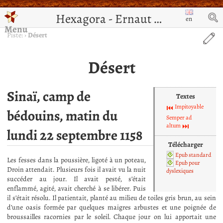
Hexagora - Ernaut de Jérusalem
en
Menu
Piste:
›
Désert
Désert
Sinaï, camp de
Textes
Impitoyable
bédouins, matin du
Semper ad
altum
lundi 22 septembre 1158
Télécharger
Epub standard
Les fesses dans la poussière, ligoté à un poteau,
Epub pour
Droin attendait. Plusieurs fois il avait vu la nuit
dyslexiques
succéder au jour. Il avait pesté, s’était
enflammé, agité, avait cherché à se libérer. Puis
il s’était résolu. Il patientait, planté au milieu de toiles gris brun, au sein
d’une oasis formée par quelques maigres arbustes et une poignée de
broussailles racornies par le soleil. Chaque jour on lui apportait une