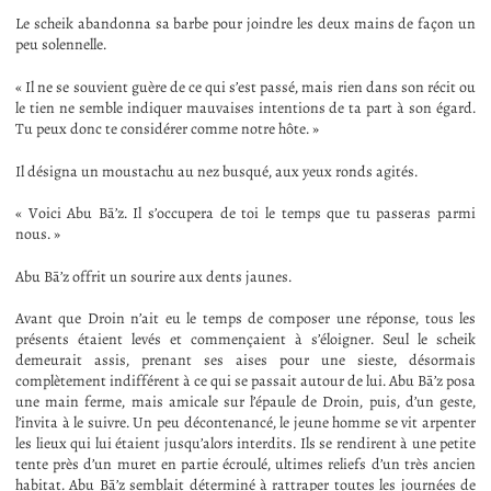
Le scheik abandonna sa barbe pour joindre les deux mains de façon un
peu solennelle.
« Il ne se souvient guère de ce qui s’est passé, mais rien dans son récit ou
le tien ne semble indiquer mauvaises intentions de ta part à son égard.
Tu peux donc te considérer comme notre hôte. »
Il désigna un moustachu au nez busqué, aux yeux ronds agités.
« Voici Abu Bā’z. Il s’occupera de toi le temps que tu passeras parmi
nous. »
Abu Bā’z offrit un sourire aux dents jaunes.
Avant que Droin n’ait eu le temps de composer une réponse, tous les
présents étaient levés et commençaient à s’éloigner. Seul le scheik
demeurait assis, prenant ses aises pour une sieste, désormais
complètement indifférent à ce qui se passait autour de lui. Abu Bā’z posa
une main ferme, mais amicale sur l’épaule de Droin, puis, d’un geste,
l’invita à le suivre. Un peu décontenancé, le jeune homme se vit arpenter
les lieux qui lui étaient jusqu’alors interdits. Ils se rendirent à une petite
tente près d’un muret en partie écroulé, ultimes reliefs d’un très ancien
habitat. Abu Bā’z semblait déterminé à rattraper toutes les journées de