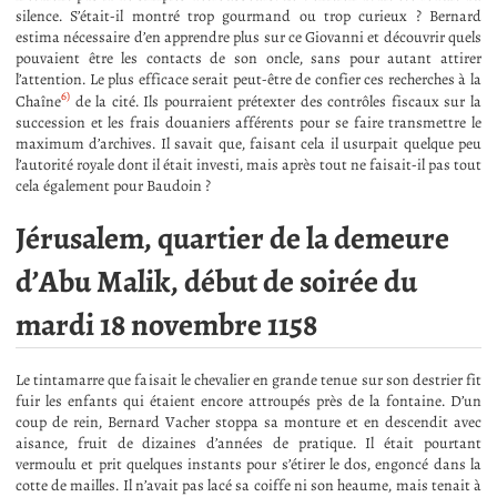
silence. S’était-il montré trop gourmand ou trop curieux ? Bernard
estima nécessaire d’en apprendre plus sur ce Giovanni et découvrir quels
pouvaient être les contacts de son oncle, sans pour autant attirer
l’attention. Le plus efficace serait peut-être de confier ces recherches à la
6)
Chaîne
de la cité. Ils pourraient prétexter des contrôles fiscaux sur la
succession et les frais douaniers afférents pour se faire transmettre le
maximum d’archives. Il savait que, faisant cela il usurpait quelque peu
l’autorité royale dont il était investi, mais après tout ne faisait-il pas tout
cela également pour Baudoin ?
Jérusalem, quartier de la demeure
d’Abu Malik, début de soirée du
mardi 18 novembre 1158
Le tintamarre que faisait le chevalier en grande tenue sur son destrier fit
fuir les enfants qui étaient encore attroupés près de la fontaine. D’un
coup de rein, Bernard Vacher stoppa sa monture et en descendit avec
aisance, fruit de dizaines d’années de pratique. Il était pourtant
vermoulu et prit quelques instants pour s’étirer le dos, engoncé dans la
cotte de mailles. Il n’avait pas lacé sa coiffe ni son heaume, mais tenait à