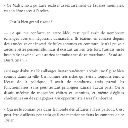
« Ce Malvicino a pu faire réaliser assez aisément de fausses monnaies,
vu son libre accès à l’atelier.
— C’est là bien grand risque !
— Ce qui me conforte en cette idée, c’est qu’il avait de nombreux
échanges avec un négociant damascène. Ils étaient en contact depuis
des années et ont investi de belles sommes en commun. Je n’ai pu voir
aucune lettre personnelle, mais il existait un lien très fort. J’aurais juste
besoin de savoir si vous auriez connoissance de ce marchand : Sa’ad ad-
Dīn ’Utmān. »
Le visage d’Abu Malik s’allongea instantanément. C’était une figure bien
connue dans sa ville. Un homme très riche, qui s’était toujours tenu à
l’écart de la politique. Il avait de nombreux amis parmi les
fonctionnaires, sans pour autant privilégier jamais aucun parti. On le
disait mécène de mosquées chiites et sunnites, et même d’églises
chrétiennes ou de synagogues. Un opportuniste assez flamboyant.
« Qui ne le connaît pas dans le monde des affaires ? Il est partout. C’est
peut-être d’ailleurs pour cela qu’il est mentionné dans les comptes de ce
Tyrien.