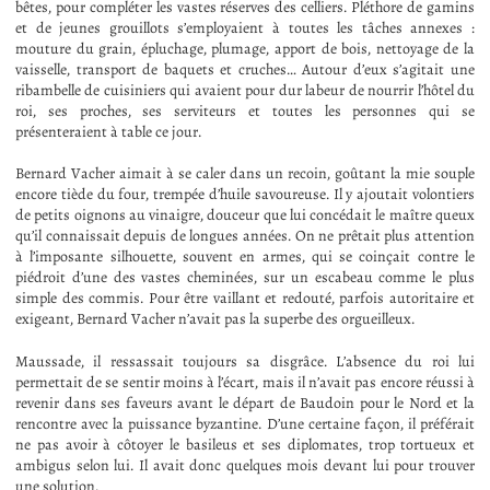
bêtes, pour compléter les vastes réserves des celliers. Pléthore de gamins
et de jeunes grouillots s’employaient à toutes les tâches annexes :
mouture du grain, épluchage, plumage, apport de bois, nettoyage de la
vaisselle, transport de baquets et cruches… Autour d’eux s’agitait une
ribambelle de cuisiniers qui avaient pour dur labeur de nourrir l’hôtel du
roi, ses proches, ses serviteurs et toutes les personnes qui se
présenteraient à table ce jour.
Bernard Vacher aimait à se caler dans un recoin, goûtant la mie souple
encore tiède du four, trempée d’huile savoureuse. Il y ajoutait volontiers
de petits oignons au vinaigre, douceur que lui concédait le maître queux
qu’il connaissait depuis de longues années. On ne prêtait plus attention
à l’imposante silhouette, souvent en armes, qui se coinçait contre le
piédroit d’une des vastes cheminées, sur un escabeau comme le plus
simple des commis. Pour être vaillant et redouté, parfois autoritaire et
exigeant, Bernard Vacher n’avait pas la superbe des orgueilleux.
Maussade, il ressassait toujours sa disgrâce. L’absence du roi lui
permettait de se sentir moins à l’écart, mais il n’avait pas encore réussi à
revenir dans ses faveurs avant le départ de Baudoin pour le Nord et la
rencontre avec la puissance byzantine. D’une certaine façon, il préférait
ne pas avoir à côtoyer le basileus et ses diplomates, trop tortueux et
ambigus selon lui. Il avait donc quelques mois devant lui pour trouver
une solution.