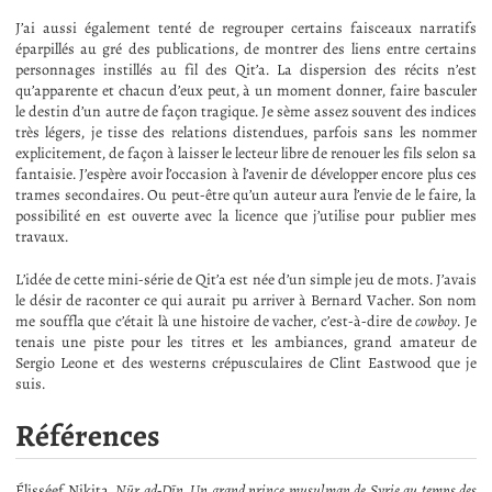
J’ai aussi également tenté de regrouper certains faisceaux narratifs
éparpillés au gré des publications, de montrer des liens entre certains
personnages instillés au fil des Qit’a. La dispersion des récits n’est
qu’apparente et chacun d’eux peut, à un moment donner, faire basculer
le destin d’un autre de façon tragique. Je sème assez souvent des indices
très légers, je tisse des relations distendues, parfois sans les nommer
explicitement, de façon à laisser le lecteur libre de renouer les fils selon sa
fantaisie. J’espère avoir l’occasion à l’avenir de développer encore plus ces
trames secondaires. Ou peut-être qu’un auteur aura l’envie de le faire, la
possibilité en est ouverte avec la licence que j’utilise pour publier mes
travaux.
L’idée de cette mini-série de Qit’a est née d’un simple jeu de mots. J’avais
le désir de raconter ce qui aurait pu arriver à Bernard Vacher. Son nom
me souffla que c’était là une histoire de vacher, c’est-à-dire de
cowboy
. Je
tenais une piste pour les titres et les ambiances, grand amateur de
Sergio Leone et des westerns crépusculaires de Clint Eastwood que je
suis.
Références
Élisséef Nikita,
Nūr ad-Dīn. Un grand prince musulman de Syrie au temps des