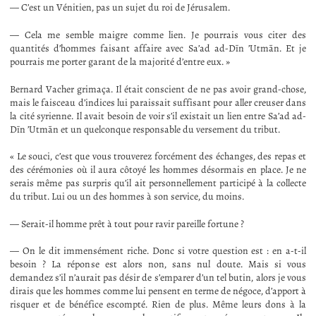
— C’est un Vénitien, pas un sujet du roi de Jérusalem.
— Cela me semble maigre comme lien. Je pourrais vous citer des
quantités d’hommes faisant affaire avec Sa’ad ad-Dīn ’Utmān. Et je
pourrais me porter garant de la majorité d’entre eux. »
Bernard Vacher grimaça. Il était conscient de ne pas avoir grand-chose,
mais le faisceau d’indices lui paraissait suffisant pour aller creuser dans
la cité syrienne. Il avait besoin de voir s’il existait un lien entre Sa’ad ad-
Dīn ’Utmān et un quelconque responsable du versement du tribut.
« Le souci, c’est que vous trouverez forcément des échanges, des repas et
des cérémonies où il aura côtoyé les hommes désormais en place. Je ne
serais même pas surpris qu’il ait personnellement participé à la collecte
du tribut. Lui ou un des hommes à son service, du moins.
— Serait-il homme prêt à tout pour ravir pareille fortune ?
— On le dit immensément riche. Donc si votre question est : en a-t-il
besoin ? La réponse est alors non, sans nul doute. Mais si vous
demandez s’il n’aurait pas désir de s’emparer d’un tel butin, alors je vous
dirais que les hommes comme lui pensent en terme de négoce, d’apport à
risquer et de bénéfice escompté. Rien de plus. Même leurs dons à la