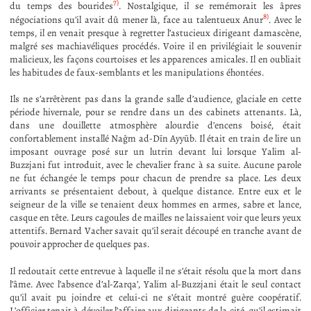
7)
du temps des bourides
. Nostalgique, il se remémorait les âpres
8)
négociations qu’il avait dû mener là, face au talentueux Anur
. Avec le
temps, il en venait presque à regretter l’astucieux dirigeant damascène,
malgré ses machiavéliques procédés. Voire il en privilégiait le souvenir
malicieux, les façons courtoises et les apparences amicales. Il en oubliait
les habitudes de faux-semblants et les manipulations éhontées.
Ils ne s’arrêtèrent pas dans la grande salle d’audience, glaciale en cette
période hivernale, pour se rendre dans un des cabinets attenants. Là,
dans une douillette atmosphère alourdie d’encens boisé, était
confortablement installé Nağm ad-Dīn Ayyūb. Il était en train de lire un
imposant ouvrage posé sur un lutrin devant lui lorsque Yalim al-
Buzzjani fut introduit, avec le chevalier franc à sa suite. Aucune parole
ne fut échangée le temps pour chacun de prendre sa place. Les deux
arrivants se présentaient debout, à quelque distance. Entre eux et le
seigneur de la ville se tenaient deux hommes en armes, sabre et lance,
casque en tête. Leurs cagoules de mailles ne laissaient voir que leurs yeux
attentifs. Bernard Vacher savait qu’il serait découpé en tranche avant de
pouvoir approcher de quelques pas.
Il redoutait cette entrevue à laquelle il ne s’était résolu que la mort dans
l’âme. Avec l’absence d’al-Zarqa’, Yalim al-Buzzjani était le seul contact
qu’il avait pu joindre et celui-ci ne s’était montré guère coopératif.
L’officier tenait à dévoiler l’affaire aux dirigeants de la cité, qu’il estimait