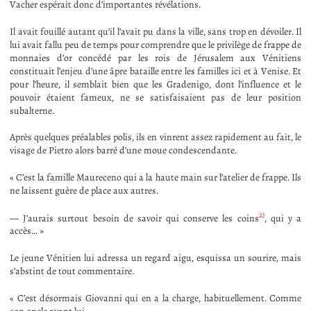
Vacher espérait donc d’importantes révélations.
Il avait fouillé autant qu’il l’avait pu dans la ville, sans trop en dévoiler. Il
lui avait fallu peu de temps pour comprendre que le privilège de frappe de
monnaies d’or concédé par les rois de Jérusalem aux Vénitiens
constituait l’enjeu d’une âpre bataille entre les familles ici et à Venise. Et
pour l’heure, il semblait bien que les Gradenigo, dont l’influence et le
pouvoir étaient fameux, ne se satisfaisaient pas de leur position
subalterne.
Après quelques préalables polis, ils en vinrent assez rapidement au fait, le
visage de Pietro alors barré d’une moue condescendante.
« C’est la famille Maureceno qui a la haute main sur l’atelier de frappe. Ils
ne laissent guère de place aux autres.
2)
— J’aurais surtout besoin de savoir qui conserve les coins
, qui y a
accès… »
Le jeune Vénitien lui adressa un regard aigu, esquissa un sourire, mais
s’abstint de tout commentaire.
« C’est désormais Giovanni qui en a la charge, habituellement. Comme