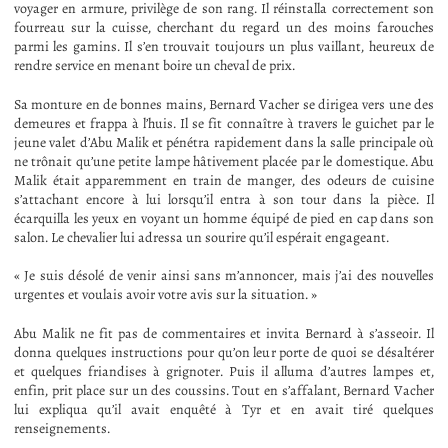
voyager en armure, privilège de son rang. Il réinstalla correctement son
fourreau sur la cuisse, cherchant du regard un des moins farouches
parmi les gamins. Il s’en trouvait toujours un plus vaillant, heureux de
rendre service en menant boire un cheval de prix.
Sa monture en de bonnes mains, Bernard Vacher se dirigea vers une des
demeures et frappa à l’huis. Il se fit connaître à travers le guichet par le
jeune valet d’Abu Malik et pénétra rapidement dans la salle principale où
ne trônait qu’une petite lampe hâtivement placée par le domestique. Abu
Malik était apparemment en train de manger, des odeurs de cuisine
s’attachant encore à lui lorsqu’il entra à son tour dans la pièce. Il
écarquilla les yeux en voyant un homme équipé de pied en cap dans son
salon. Le chevalier lui adressa un sourire qu’il espérait engageant.
« Je suis désolé de venir ainsi sans m’annoncer, mais j’ai des nouvelles
urgentes et voulais avoir votre avis sur la situation. »
Abu Malik ne fit pas de commentaires et invita Bernard à s’asseoir. Il
donna quelques instructions pour qu’on leur porte de quoi se désaltérer
et quelques friandises à grignoter. Puis il alluma d’autres lampes et,
enfin, prit place sur un des coussins. Tout en s’affalant, Bernard Vacher
lui expliqua qu’il avait enquêté à Tyr et en avait tiré quelques
renseignements.