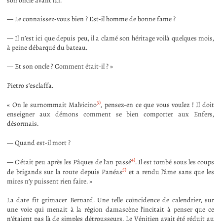
son oncle avant lui.
— Le connaissez-vous bien ? Est-il homme de bonne fame ?
— Il n’est ici que depuis peu, il a clamé son héritage voilà quelques mois,
à peine débarqué du bateau.
— Et son oncle ? Comment était-il ? »
Pietro s’esclaffa.
3)
« On le surnommait Malvicino
, pensez-en ce que vous voulez ! Il doit
enseigner aux démons comment se bien comporter aux Enfers,
désormais.
— Quand est-il mort ?
4)
— C’était peu après les Pâques de l’an passé
. Il est tombé sous les coups
5)
de brigands sur la route depuis Panéas
et a rendu l’âme sans que les
mires n’y puissent rien faire. »
La date fit grimacer Bernard. Une telle coïncidence de calendrier, sur
une voie qui menait à la région damascène l’incitait à penser que ce
n’étaient pas là de simples détrousseurs. Le Vénitien avait été réduit au