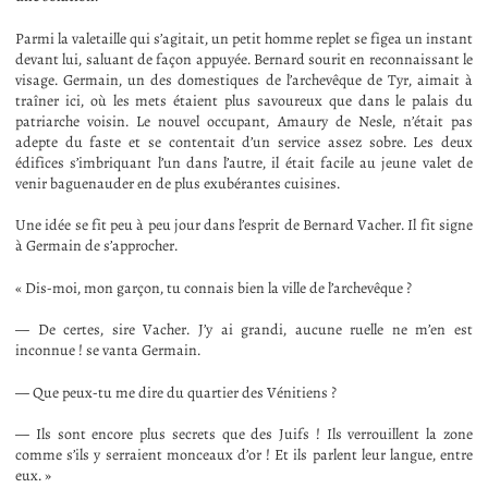
Parmi la valetaille qui s’agitait, un petit homme replet se figea un instant
devant lui, saluant de façon appuyée. Bernard sourit en reconnaissant le
visage. Germain, un des domestiques de l’archevêque de Tyr, aimait à
traîner ici, où les mets étaient plus savoureux que dans le palais du
patriarche voisin. Le nouvel occupant, Amaury de Nesle, n’était pas
adepte du faste et se contentait d’un service assez sobre. Les deux
édifices s’imbriquant l’un dans l’autre, il était facile au jeune valet de
venir baguenauder en de plus exubérantes cuisines.
Une idée se fit peu à peu jour dans l’esprit de Bernard Vacher. Il fit signe
à Germain de s’approcher.
« Dis-moi, mon garçon, tu connais bien la ville de l’archevêque ?
— De certes, sire Vacher. J’y ai grandi, aucune ruelle ne m’en est
inconnue ! se vanta Germain.
— Que peux-tu me dire du quartier des Vénitiens ?
— Ils sont encore plus secrets que des Juifs ! Ils verrouillent la zone
comme s’ils y serraient monceaux d’or ! Et ils parlent leur langue, entre
eux. »