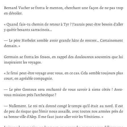
Bernard Vacher se frotta le menton, cherchant une façon de ne pas trop
en dévoiler.
« Quand fais-tu chemin de retour à Tyr ? J’aurais peut-être besoin d’aller
y quérir besants sarracinois…
— Le père Herbelot semble avoir grande hâte de rentrer… Certainement
demain. »
Germain se frotta les fesses, en rappel des douloureux souvenirs que lui
inspiraient les voyages.
« Je ferai peut-être voyage avec vous, en ce cas. Cela semble toujours plus
court, en agréable compagnie.
— Le père Gonteux sera enchanté de vous savoir à siens côtés ! Avez-
vous mission près l’archevêque ?
— Nullement. Le roi m’a donné congé le temps qu’il était au nord. Il est
de peu de risque que l’émir nous assaille, avec toutes nos armées près de
sa bonne ville d’Alep. Il me faut juste aller voir les Vénitiens. »