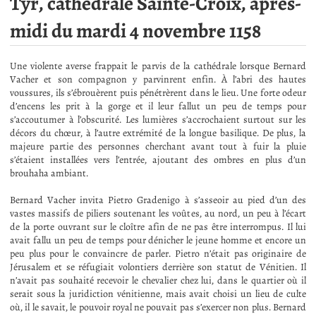
Tyr, cathédrale Sainte-Croix, après-
midi du mardi 4 novembre 1158
Une violente averse frappait le parvis de la cathédrale lorsque Bernard
Vacher et son compagnon y parvinrent enfin. À l’abri des hautes
voussures, ils s’ébrouèrent puis pénétrèrent dans le lieu. Une forte odeur
d’encens les prit à la gorge et il leur fallut un peu de temps pour
s’accoutumer à l’obscurité. Les lumières s’accrochaient surtout sur les
décors du chœur, à l’autre extrémité de la longue basilique. De plus, la
majeure partie des personnes cherchant avant tout à fuir la pluie
s’étaient installées vers l’entrée, ajoutant des ombres en plus d’un
brouhaha ambiant.
Bernard Vacher invita Pietro Gradenigo à s’asseoir au pied d’un des
vastes massifs de piliers soutenant les voûtes, au nord, un peu à l’écart
de la porte ouvrant sur le cloître afin de ne pas être interrompus. Il lui
avait fallu un peu de temps pour dénicher le jeune homme et encore un
peu plus pour le convaincre de parler. Pietro n’était pas originaire de
Jérusalem et se réfugiait volontiers derrière son statut de Vénitien. Il
n’avait pas souhaité recevoir le chevalier chez lui, dans le quartier où il
serait sous la juridiction vénitienne, mais avait choisi un lieu de culte
où, il le savait, le pouvoir royal ne pouvait pas s’exercer non plus. Bernard