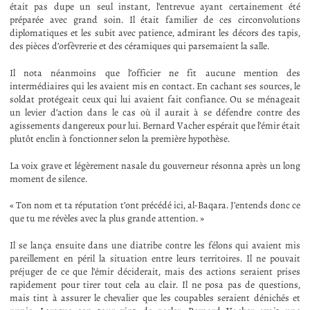
était pas dupe un seul instant, l’entrevue ayant certainement été
préparée avec grand soin. Il était familier de ces circonvolutions
diplomatiques et les subit avec patience, admirant les décors des tapis,
des pièces d’orfèvrerie et des céramiques qui parsemaient la salle.
Il nota néanmoins que l’officier ne fit aucune mention des
intermédiaires qui les avaient mis en contact. En cachant ses sources, le
soldat protégeait ceux qui lui avaient fait confiance. Ou se ménageait
un levier d’action dans le cas où il aurait à se défendre contre des
agissements dangereux pour lui. Bernard Vacher espérait que l’émir était
plutôt enclin à fonctionner selon la première hypothèse.
La voix grave et légèrement nasale du gouverneur résonna après un long
moment de silence.
« Ton nom et ta réputation t’ont précédé ici, al-Baqara. J’entends donc ce
que tu me révèles avec la plus grande attention. »
Il se lança ensuite dans une diatribe contre les félons qui avaient mis
pareillement en péril la situation entre leurs territoires. Il ne pouvait
préjuger de ce que l’émir déciderait, mais des actions seraient prises
rapidement pour tirer tout cela au clair. Il ne posa pas de questions,
mais tint à assurer le chevalier que les coupables seraient dénichés et