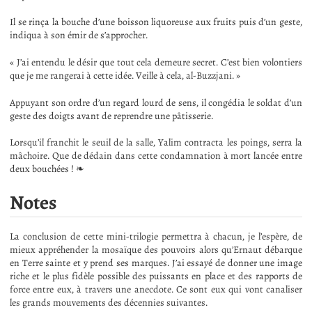
Il se rinça la bouche d’une boisson liquoreuse aux fruits puis d’un geste,
indiqua à son émir de s’approcher.
« J’ai entendu le désir que tout cela demeure secret. C’est bien volontiers
que je me rangerai à cette idée. Veille à cela, al-Buzzjani. »
Appuyant son ordre d’un regard lourd de sens, il congédia le soldat d’un
geste des doigts avant de reprendre une pâtisserie.
Lorsqu’il franchit le seuil de la salle, Yalim contracta les poings, serra la
mâchoire. Que de dédain dans cette condamnation à mort lancée entre
deux bouchées ! ❧
Notes
La conclusion de cette mini-trilogie permettra à chacun, je l’espère, de
mieux appréhender la mosaïque des pouvoirs alors qu’Ernaut débarque
en Terre sainte et y prend ses marques. J’ai essayé de donner une image
riche et le plus fidèle possible des puissants en place et des rapports de
force entre eux, à travers une anecdote. Ce sont eux qui vont canaliser
les grands mouvements des décennies suivantes.