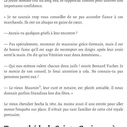
Le jeune homme tira un long nez, se rapprocha comme pour délivrer une
importante confidence.
« Je ne saurais trop vous conseiller de ne pas accorder fiance à ces
marchands. Ils ont un abaque en guise de cœur.
— Aurais-tu quelques griefs à leur encontre ?
— Pas spécialement, reconnut de mauvaise grâce Germain, mais il est
de bonne fame qu’il est sage de recompter ses doigts après leur avoir
serré la main. On dit qu’un Vénitien vaut deux Arméniens…
— Qui eux-mêmes valent chacun deux juifs ! sourit Bernard Vacher. Je
te mercie de ton conseil. Je ferai attention à cela. Ne connais-tu pas
personne parmi eux ?
1)
— Le vieux Maursin
, leur curé et notaire, est plutôt amiable. Il nous
donnait parfois friandises lors des fêtes. »
Le vieux chevalier hocha la tête. Au moins avait-il une entrée pour aller
mener l’enquête sur place. Il n’était pas tant familier de cette cité royale
portuaire.