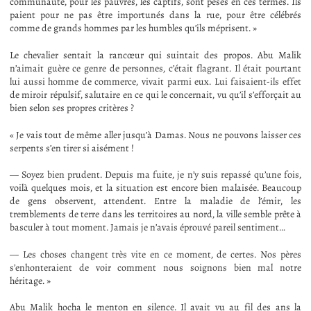
communauté, pour les pauvres, les captifs, sont pesés en ces termes. Ils
paient pour ne pas être importunés dans la rue, pour être célébrés
comme de grands hommes par les humbles qu’ils méprisent. »
Le chevalier sentait la rancœur qui suintait des propos. Abu Malik
n’aimait guère ce genre de personnes, c’était flagrant. Il était pourtant
lui aussi homme de commerce, vivait parmi eux. Lui faisaient-ils effet
de miroir répulsif, salutaire en ce qui le concernait, vu qu’il s’efforçait au
bien selon ses propres critères ?
« Je vais tout de même aller jusqu’à Damas. Nous ne pouvons laisser ces
serpents s’en tirer si aisément !
— Soyez bien prudent. Depuis ma fuite, je n’y suis repassé qu’une fois,
voilà quelques mois, et la situation est encore bien malaisée. Beaucoup
de gens observent, attendent. Entre la maladie de l’émir, les
tremblements de terre dans les territoires au nord, la ville semble prête à
basculer à tout moment. Jamais je n’avais éprouvé pareil sentiment…
— Les choses changent très vite en ce moment, de certes. Nos pères
s’enhonteraient de voir comment nous soignons bien mal notre
héritage. »
Abu Malik hocha le menton en silence. Il avait vu au fil des ans la