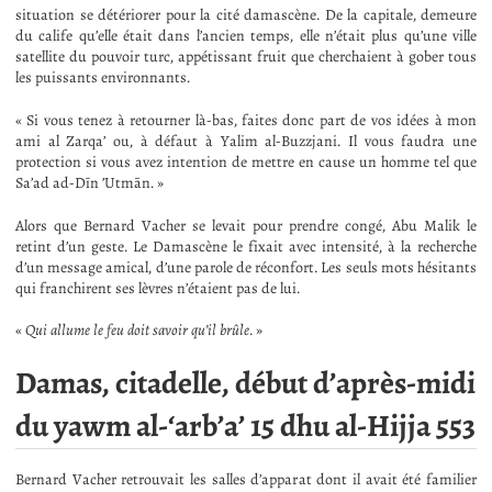
situation se détériorer pour la cité damascène. De la capitale, demeure
du calife qu’elle était dans l’ancien temps, elle n’était plus qu’une ville
satellite du pouvoir turc, appétissant fruit que cherchaient à gober tous
les puissants environnants.
« Si vous tenez à retourner là-bas, faites donc part de vos idées à mon
ami al Zarqa’ ou, à défaut à Yalim al-Buzzjani. Il vous faudra une
protection si vous avez intention de mettre en cause un homme tel que
Sa’ad ad-Dīn ’Utmān. »
Alors que Bernard Vacher se levait pour prendre congé, Abu Malik le
retint d’un geste. Le Damascène le fixait avec intensité, à la recherche
d’un message amical, d’une parole de réconfort. Les seuls mots hésitants
qui franchirent ses lèvres n’étaient pas de lui.
«
Qui allume le feu doit savoir qu’il brûle
. »
Damas, citadelle, début d’après-midi
du yawm al-‘arb’a’ 15 dhu al-Hijja 553
Bernard Vacher retrouvait les salles d’apparat dont il avait été familier