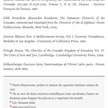
Croisades (511-569 H./1118-1174)
, Tomes I, II et III, Damas : Institut
Français de Damas, 1967.
Gibb Hamilton Alexander Rosskeen,
The Damascus Chronicle of the
Crusades, extracted and translated from the Chronicle of Ibn al-Qalânisî
, Dover
Publications, Mineola, New York, 2002.
Goitein Shlomo Dov,
A Mediterranean Society
, Vol. I,
Economic Foundations
,
Berkeley et Los Angeles : University of California Press, 1999.
Pringle Denys,
The Churches of the Crusader Kingdom of Jerusalem, Vol. IV.
The Cities of Acre and Tyre
, Cambridge : Cambridge University Press, 2009.
Schlumberger Gustave-Léon,
Numismatique de l’Orient Latin
, paris : Ernest
Leroux, 1878-1882.
1)
Pietro Maureceno, prêtre et notaire du quartier vénitien autour de
1157.
2)
On se sert de deux matrices métalliques (une au-dessus, l’autre au
dessous) pour frapper les pièces et y imprimer les motifs.
3)
Litt.
Mauvais voisin
4)
Soit vers avril 1157