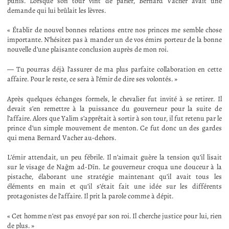
punis. Lorsque son tour vint de parler, Bernard Vacher avait une
demande qui lui brûlait les lèvres.
« Établir de nouvel bonnes relations entre nos princes me semble chose
importante. N’hésitez pas à mander un de vos émirs porteur de la bonne
nouvelle d’une plaisante conclusion auprès de mon roi.
— Tu pourras déjà l’assurer de ma plus parfaite collaboration en cette
affaire. Pour le reste, ce sera à l’émir de dire ses volontés. »
Après quelques échanges formels, le chevalier fut invité à se retirer. Il
devait s’en remettre à la puissance du gouverneur pour la suite de
l’affaire. Alors que Yalim s’apprêtait à sortir à son tour, il fut retenu par le
prince d’un simple mouvement de menton. Ce fut donc un des gardes
qui mena Bernard Vacher au-dehors.
L’émir attendait, un peu fébrile. Il n’aimait guère la tension qu’il lisait
sur le visage de Nağm ad-Dīn. Le gouverneur croqua une douceur à la
pistache, élaborant une stratégie maintenant qu’il avait tous les
éléments en main et qu’il s’était fait une idée sur les différents
protagonistes de l’affaire. Il prit la parole comme à dépit.
« Cet homme n’est pas envoyé par son roi. Il cherche justice pour lui, rien
de plus. »