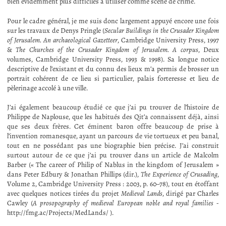
bien évidemment plus difficiles à utiliser comme scène de crime.
Pour le cadre général, je me suis donc largement appuyé encore une fois
sur les travaux de Denys Pringle (
Secular Buildings in the Crusader Kingdom
of Jerusalem. An archaeological Gazetteer
, Cambridge University Press, 1997
&
The Churches of the Crusader Kingdom of Jerusalem. A corpus
, Deux
volumes, Cambridge University Press, 1993 & 1998). Sa longue notice
descriptive de l’existant et du connu des lieux m’a permis de brosser un
portrait cohérent de ce lieu si particulier, palais forteresse et lieu de
pèlerinage accolé à une ville.
J’ai également beaucoup étudié ce que j’ai pu trouver de l’histoire de
Philippe de Naplouse, que les habitués des Qit’a connaissent déjà, ainsi
que ses deux frères. Cet éminent baron offre beaucoup de prise à
l’invention romanesque, ayant un parcours de vie tortueux et peu banal,
tout en ne possédant pas une biographie bien précise. J’ai construit
surtout autour de ce que j’ai pu trouver dans un article de Malcolm
Barber (« The career of Philip of Nablus in the kingdom of Jerusalem »
dans Peter Edbury & Jonathan Phillips (dir.),
The Experience of Crusading
,
Volume 2, Cambridge University Press : 2003, p. 60–78), tout en étoffant
avec quelques notices tirées du projet
Medieval Lands
, dirigé par Charles
Cawley (
A prosopography of medieval European noble and royal families
-
http://fmg.ac/Projects/MedLands/ ).