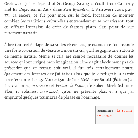
Grotowski (« The Legend of St. George Saving a Youth from Captivity
and Its Depiction in Art » dans
Serie Byzantina
, I, Varsovie : 2003, p.27-
77). Là encore, ce fut pour moi, sur le fond, l’occasion de montrer
combien les traditions culturelles s’entremêlent et se nourrissent, tout
en offrant l’occasion de créer de fausses pistes d’un point de vue
purement narratif.
À lire tout cet étalage de savantes références, je crains que l’on accorde
une forte coloration de véracité à mon travail, qu’il ne gagne une autorité
de même nature. Même si cela me semble nécessaire de donner les
sources qui ont irrigué mon imagination, il ne s’agit absolument pas de
prétendre que ce roman soit vrai. Il fut très certainement nourri
également des lectures que j’ai faites alors que je le rédigeais, à savoir
pour l’essentiel la saga Vorkosigan de Lois McMaster Bujold (Édition J’ai
Lu, 3 volumes, 1997-2003) et
Fortune de France
, de Robert Merle (éditions
Plon, 13 volumes, 1977-2003), qu’on ne présente plus, et à qui j’ai
emprunté quelques tournures de phrase en hommage.
Sommaire :
Le souffle
du dragon