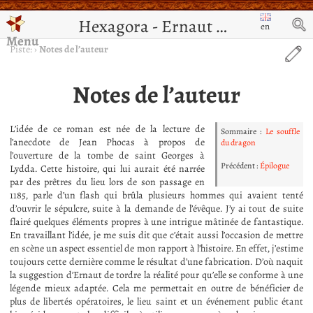
Hexagora - Ernaut de Jérusalem
en
Menu
Piste:
›
Notes de l’auteur
Notes de l’auteur
L’idée de ce roman est née de la lecture de
Sommaire :
Le souffle
l’anecdote de Jean Phocas à propos de
du dragon
l’ouverture de la tombe de saint Georges à
Précédent :
Épilogue
Lydda. Cette histoire, qui lui aurait été narrée
par des prêtres du lieu lors de son passage en
1185, parle d’un flash qui brûla plusieurs hommes qui avaient tenté
d’ouvrir le sépulcre, suite à la demande de l’évêque. J’y ai tout de suite
flairé quelques éléments propres à une intrigue mâtinée de fantastique.
En travaillant l’idée, je me suis dit que c’était aussi l’occasion de mettre
en scène un aspect essentiel de mon rapport à l’histoire. En effet, j’estime
toujours cette dernière comme le résultat d’une fabrication. D’où naquit
la suggestion d’Ernaut de tordre la réalité pour qu’elle se conforme à une
légende mieux adaptée. Cela me permettait en outre de bénéficier de
plus de libertés opératoires, le lieu saint et un événement public étant