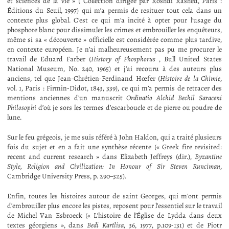
et sciences de la vie » ( Collection dirigée par Roshdi Rashed, Paris :
Éditions du Seuil, 1997) qui m’a permis de resituer tout cela dans un
contexte plus global. C’est ce qui m’a incité à opter pour l’usage du
phosphore blanc pour dissimuler les crimes et embrouiller les enquêteurs,
même si sa « découverte » officielle est considérée comme plus tardive,
en contexte européen. Je n’ai malheureusement pas pu me procurer le
travail de Eduard Farber (
History of Phosphorus
, Bull United States
National Museum, No. 240, 1965) et j’ai recouru à des auteurs plus
anciens, tel que Jean-Chrétien-Ferdinand Hœfer (
Histoire de la Chimie
,
vol. 1, Paris : Firmin-Didot, 1843, 339), ce qui m’a permis de retracer des
mentions anciennes d’un manuscrit
Ordinatio Alchid Bechil Saraceni
Philosophi
d’où je sors les termes d’escarboucle et de pierre ou poudre de
lune.
Sur le feu grégeois, je me suis référé à John Haldon, qui a traité plusieurs
fois du sujet et en a fait une synthèse récente (« Greek fire revisited:
recent and current research » dans Elizabeth Jeffreys (dir.),
Byzantine
Style, Religion and Civilization: In Honour of Sir Steven Runciman
,
Cambridge University Press, p. 290–325).
Enfin, toutes les histoires autour de saint Georges, qui m’ont permis
d’embrouiller plus encore les pistes, reposent pour l’essentiel sur le travail
de Michel Van Esbroeck (« L’histoire de l’Église de Lydda dans deux
textes géorgiens », dans
Bedi Kartlisa
, 36, 1977, p.109-131) et de Piotr