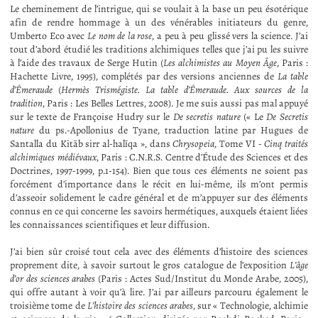
Le cheminement de l’intrigue, qui se voulait à la base un peu ésotérique
afin de rendre hommage à un des vénérables initiateurs du genre,
Umberto Eco avec
Le nom de la rose
, a peu à peu glissé vers la science. J’ai
tout d’abord étudié les traditions alchimiques telles que j’ai pu les suivre
à l’aide des travaux de Serge Hutin (
Les alchimistes au Moyen Âge
, Paris :
Hachette Livre, 1995), complétés par des versions anciennes de
La table
d’Émeraude
(
Hermès Trismégiste. La table d’Émeraude. Aux sources de la
tradition
, Paris : Les Belles Lettres, 2008). Je me suis aussi pas mal appuyé
sur le texte de Françoise Hudry sur le
De secretis nature
(« Le
De Secretis
nature
du ps.-Apollonius de Tyane, traduction latine par Hugues de
Santalla du Kitāb sirr al-halīqa », dans
Chrysopeia
, Tome VI -
Cinq traités
alchimiques médiévaux
, Paris : C.N.R.S. Centre d’Étude des Sciences et des
Doctrines, 1997-1999, p.1-154). Bien que tous ces éléments ne soient pas
forcément d’importance dans le récit en lui-même, ils m’ont permis
d’asseoir solidement le cadre général et de m’appuyer sur des éléments
connus en ce qui concerne les savoirs hermétiques, auxquels étaient liées
les connaissances scientifiques et leur diffusion.
J’ai bien sûr croisé tout cela avec des éléments d’histoire des sciences
proprement dite, à savoir surtout le gros catalogue de l’exposition
L’âge
d’or des sciences arabes
(Paris : Actes Sud/Institut du Monde Arabe, 2005),
qui offre autant à voir qu’à lire. J’ai par ailleurs parcouru également le
troisième tome de
L’histoire des sciences arabes
, sur « Technologie, alchimie