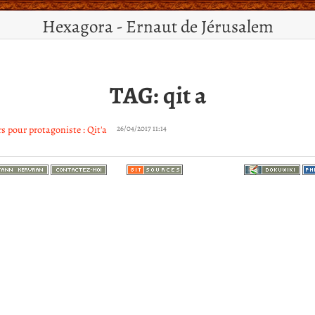
Hexagora - Ernaut de Jérusalem
TAG: qit a
s pour protagoniste : Qit'a
26/04/2017 11:14