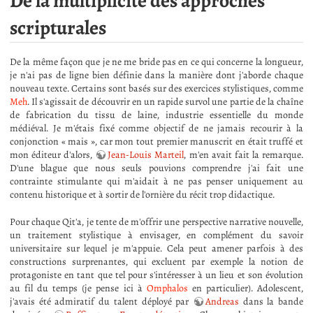
De la multiplicité des approches
scripturales
De la même façon que je ne me bride pas en ce qui concerne la longueur,
je n'ai pas de ligne bien définie dans la manière dont j'aborde chaque
nouveau texte. Certains sont basés sur des exercices stylistiques, comme
Meh
. Il s'agissait de découvrir en un rapide survol une partie de la chaîne
de fabrication du tissu de laine, industrie essentielle du monde
médiéval. Je m'étais fixé comme objectif de ne jamais recourir à la
conjonction « mais », car mon tout premier manuscrit en était truffé et
mon éditeur d'alors,
Jean-Louis Marteil
, m'en avait fait la remarque.
D'une blague que nous seuls pouvions comprendre j'ai fait une
contrainte stimulante qui m'aidait à ne pas penser uniquement au
contenu historique et à sortir de l'ornière du récit trop didactique.
Pour chaque Qit'a, je tente de m'offrir une perspective narrative nouvelle,
un traitement stylistique à envisager, en complément du savoir
universitaire sur lequel je m'appuie. Cela peut amener parfois à des
constructions surprenantes, qui excluent par exemple la notion de
protagoniste en tant que tel pour s'intéresser à un lieu et son évolution
au fil du temps (je pense ici à
Omphalos
en particulier). Adolescent,
j'avais été admiratif du talent déployé par
Andreas
dans la bande