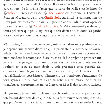
que le cadre qui accueille les récits. Il s'agit d'en faire un personnage à
part entière, de la même façon que la Terre du Milieu est le héros de
Tolkien
, Tschaï celui de
Jack Vance
ou l'Empire, à travers les
Rougon Macquart, celui d'
Émile Zola
. Au final, la construction de
Hexagora est totalement dans la lignée de ce que Balzac avait opéré en
son temps avec la
Comédie humaine
. Je n'ai commencé par de longs
récits policiers que par la rigueur que cela demande, et donc les garde-
fous qu'une pratique aussi exigeante offre au jeune écrivain.
Néanmoins, à la différence de ces glorieux et talentueux prédécesseurs,
je dépeins une société disparue qui a préexisté à la nôtre. Je ne saurai
réfuter l'évidente influence de cette dernière sur mes constructions et la
manière dont je recompose l'histoire, mais j'ai le projet de proposer aux
lecteurs une plongée dans un univers distinct de son quotidien. Ce
souhait est issu de mon dépit à voir présentée cette période des
croisades d'une façon extrêmement caricaturale, où le mythe et les
requalifications postérieures alimentent de nombreux fantasmes de
tous genres. De ce noir et blanc tranché j'ai eu l'envie de tirer un
camaïeu, et j'espère même arriver à intégrer ici et là des couleurs variées.
Malgré tout, je ne suis nullement un historien, car leur pratique est
totalement distincte de ce que je fais. Ils font œuvre scientifique tandis
que je m'adonne à la création artistique. Il ne faut pas se voiler la face,