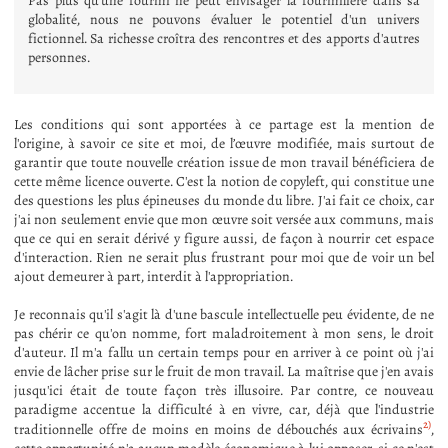
Pas plus qu'une fourmi ne peut envisager la fourmilière dans sa
globalité, nous ne pouvons évaluer le potentiel d'un univers
fictionnel. Sa richesse croîtra des rencontres et des apports d'autres
personnes.
Les conditions qui sont apportées à ce partage est la mention de
l'origine, à savoir ce site et moi, de l’œuvre modifiée, mais surtout de
garantir que toute nouvelle création issue de mon travail bénéficiera de
cette même licence ouverte. C'est la notion de copyleft, qui constitue une
des questions les plus épineuses du monde du libre. J'ai fait ce choix, car
j'ai non seulement envie que mon œuvre soit versée aux communs, mais
que ce qui en serait dérivé y figure aussi, de façon à nourrir cet espace
d'interaction. Rien ne serait plus frustrant pour moi que de voir un bel
ajout demeurer à part, interdit à l'appropriation.
Je reconnais qu'il s'agit là d'une bascule intellectuelle peu évidente, de ne
pas chérir ce qu'on nomme, fort maladroitement à mon sens, le droit
d'auteur. Il m'a fallu un certain temps pour en arriver à ce point où j'ai
envie de lâcher prise sur le fruit de mon travail. La maîtrise que j'en avais
jusqu'ici était de toute façon très illusoire. Par contre, ce nouveau
paradigme accentue la difficulté à en vivre, car, déjà que l'industrie
2)
traditionnelle offre de moins en moins de débouchés aux écrivains
,