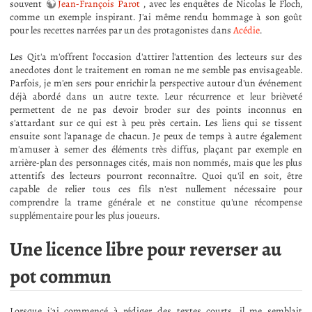
souvent
Jean-François Parot
, avec les enquêtes de Nicolas le Floch,
comme un exemple inspirant. J'ai même rendu hommage à son goût
pour les recettes narrées par un des protagonistes dans
Acédie
.
Les Qit'a m'offrent l'occasion d'attirer l'attention des lecteurs sur des
anecdotes dont le traitement en roman ne me semble pas envisageable.
Parfois, je m'en sers pour enrichir la perspective autour d'un événement
déjà abordé dans un autre texte. Leur récurrence et leur brièveté
permettent de ne pas devoir broder sur des points inconnus en
s'attardant sur ce qui est à peu près certain. Les liens qui se tissent
ensuite sont l'apanage de chacun. Je peux de temps à autre également
m'amuser à semer des éléments très diffus, plaçant par exemple en
arrière-plan des personnages cités, mais non nommés, mais que les plus
attentifs des lecteurs pourront reconnaître. Quoi qu'il en soit, être
capable de relier tous ces fils n'est nullement nécessaire pour
comprendre la trame générale et ne constitue qu'une récompense
supplémentaire pour les plus joueurs.
Une licence libre pour reverser au
pot commun
Lorsque j'ai commencé à rédiger des textes courts, il me semblait