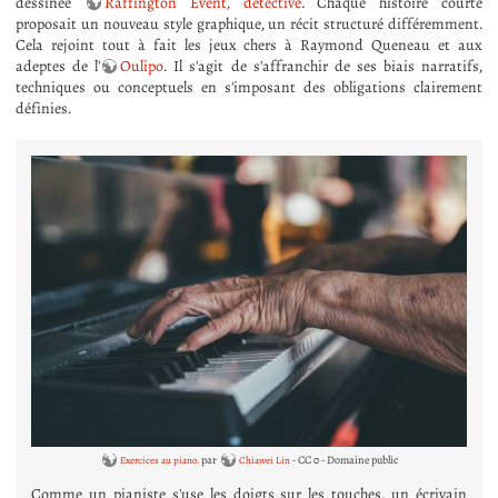
dessinée
Raffington Event, détective
. Chaque histoire courte
proposait un nouveau style graphique, un récit structuré différemment.
Cela rejoint tout à fait les jeux chers à Raymond Queneau et aux
adeptes de l'
Oulipo
. Il s'agit de s'affranchir de ses biais narratifs,
techniques ou conceptuels en s'imposant des obligations clairement
définies.
par
- CC 0 - Domaine public
Exercices au piano.
Chiawei Lin
Comme un pianiste s'use les doigts sur les touches, un écrivain