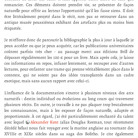
romancier. Ces éléments doivent prendre vie, se présenter de façon
naturelle pour offrir au lecteur l'opportunité qu'il les fasse siens. Il doit
être littéralement projeté dans le récit, non pas se retrouver dans un
antique musée poussiéreux exhibant des artefacts plus ou moins bien
étiquetés.
Je m'efforce donc de parcourir la bibliographie la plus à jour à laquelle je
peux accéder ou que je peux acquérir, car les publications universitaires
coûtent parfois très cher - au passage merci aux éditions Brill de
dépasser régulièrement les 100 € pour un livre. Mais après cela, je laisse
ces informations en repos, infuser lentement, se recouper avec d'autres
lectures, pour enfanter une trame qui prenne véritablement place dans le
contexte, qui ne soient pas des idées transplantés dans un cadre
exotique, mais sans aucun rapport avec celui-ci.
L'influence de la documentation s'exerce à plusieurs niveaux des arcs
narratifs : destin individuel ou évolutions au long cours qui traversent
plusieurs récits. En outre, je travaille à ne pas plaquer trop brutalement
les connaissances, mais à les exposer de façon naturelle, adaptée et
proportionnée. À cet égard, j'ai été particulièrement enchanté du talent
avec lequel
Alexander Kent
(alias Douglas Reeman, tout récemment
décédé hélas) nous fait voyager avec la marine anglaise au tournant des
XVIIIe et XIXe siècles dans sa saga des Bolitho. Je cite également