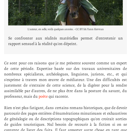
L'auteur, en selle, voilà quelques années. - CC BY SA Yann Kervran
Se confronter aux réalités matérielles permet d'entretenir un
rapport sensuel à la réalité qu'on dépeint.
Ce sont pour ces raisons que je me présente souvent comme un expert
de cette période. Expertise basée sur des travaux universitaires de
nombreux spécialistes, archéologues, linguistes, juristes, etc., et qui
s'exprime à travers mon œuvre de médiateur. Une des difficultés est
justement de s'extraire de cette science, de la digérer pour la rendre
assimilable par d'autres, de ne plus être dans la posture du savant, du
professeur, mais du
poète
qui raconte.
Rien n'est plus fatigant, dans certains romans historiques, que de devoir
parcourir des pages entières d'énumérations minutieuses et exhaustives
de généalogie ou de descriptions topographiques qu'on croirait sorties
de guides touristiques. Nul besoin de recourir à la fiction si on se
contente de lister des faits. Il faut apporter autre chose en tant que