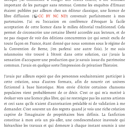
important de les partager sans retenue. Comme les enquêtes d'Ernaut
étaient publiées par ailleurs chez un éditeur classique, une licence de
libre diffusion (
CC BY NC ND
) convenait parfaitement à mes
partenaires. J'ai eu l'occasion en conférence d'évoquer la facile
acceptation de cette licence dans le milieu éditorial traditionnel. Cela
permet de circonscrire une certaine liberté accordée aux lecteurs, et de
ne pas risquer de voir des éditions concurrentes (ce qui serait exclu de
toute façon en France, étant donné que nous sommes sous le régime de
la Convention de Berne, j'en parlerai une autre fois). Je me suis
néanmoins vite trouvé à l'étroit dans cette solution, car j'avais la
sensation d'accaparer une production que je savais issue du patrimoine
commun. J'avais en quelque sorte l'impression de privatiser l'histoire.
J'avais par ailleurs espoir que des personnes souhaiteraient participer à
cette création, sous d'autres formats, afin de nourrir cet univers
fictionnel à base historique. Mon envie d'écrire certaines chansons
populaires vient probablement de ce désir. C'est ce qui m'a motivé à
évoluer vers une licence plus libre, qui ne restreigne pas les autres artistes
et ceci sans qu'ils n'aient d'autorisation préalable ni de validation à me
demander. C'est souvent un des regrets quand je vois une riche création
captive de l'imaginaire de propriétaires bien définis. La fanfiction
constitue à mon avis un pis-aller, une condescendance inavouée qui
hiérarchise les travaux et qui demeure à chaque instant soumis à une