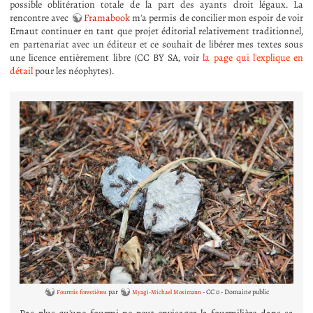
possible oblitération totale de la part des ayants droit légaux. La
rencontre avec
Framabook
m'a permis de concilier mon espoir de voir
Ernaut continuer en tant que projet éditorial relativement traditionnel,
en partenariat avec un éditeur et ce souhait de libérer mes textes sous
une licence entièrement libre (CC BY SA, voir
la page qui l'explique en
détail
pour les néophytes).
par
- CC 0 - Domaine public
Fourmis forestières
Myagi-Michael Mosimann