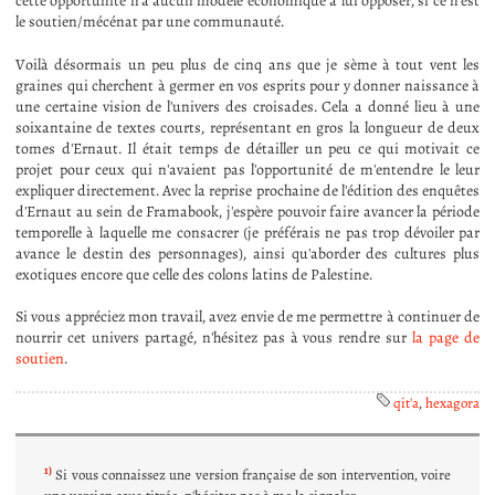
cette opportunité n'a aucun modèle économique à lui opposer, si ce n'est
le soutien/mécénat par une communauté.
Voilà désormais un peu plus de cinq ans que je sème à tout vent les
graines qui cherchent à germer en vos esprits pour y donner naissance à
une certaine vision de l'univers des croisades. Cela a donné lieu à une
soixantaine de textes courts, représentant en gros la longueur de deux
tomes d'Ernaut. Il était temps de détailler un peu ce qui motivait ce
projet pour ceux qui n'avaient pas l'opportunité de m'entendre le leur
expliquer directement. Avec la reprise prochaine de l'édition des enquêtes
d'Ernaut au sein de Framabook, j'espère pouvoir faire avancer la période
temporelle à laquelle me consacrer (je préférais ne pas trop dévoiler par
avance le destin des personnages), ainsi qu'aborder des cultures plus
exotiques encore que celle des colons latins de Palestine.
Si vous appréciez mon travail, avez envie de me permettre à continuer de
nourrir cet univers partagé, n'hésitez pas à vous rendre sur
la page de
soutien
.
qit'a
,
hexagora
1)
Si vous connaissez une version française de son intervention, voire