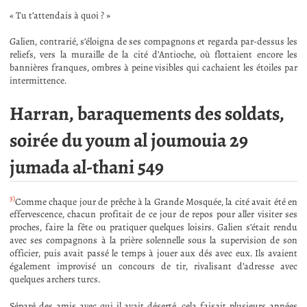
« Tu t’attendais à quoi ? »
Galien, contrarié, s’éloigna de ses compagnons et regarda par-dessus les
reliefs, vers la muraille de la cité d’Antioche, où flottaient encore les
bannières franques, ombres à peine visibles qui cachaient les étoiles par
intermittence.
Harran, baraquements des soldats,
soirée du youm al joumouia 29
jumada al-thani 549
3)
Comme chaque jour de prêche à la Grande Mosquée, la cité avait été en
effervescence, chacun profitait de ce jour de repos pour aller visiter ses
proches, faire la fête ou pratiquer quelques loisirs. Galien s’était rendu
avec ses compagnons à la prière solennelle sous la supervision de son
officier, puis avait passé le temps à jouer aux dés avec eux. Ils avaient
également improvisé un concours de tir, rivalisant d’adresse avec
quelques archers turcs.
Séparé des amis avec qui il avait déserté, cela faisait plusieurs années