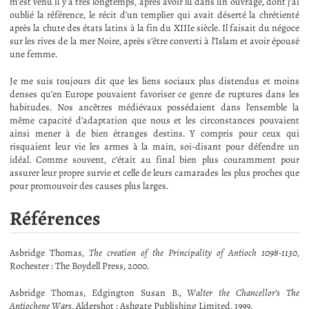
m’est venu il y a très longtemps, après avoir lu dans un ouvrage, dont j’ai
oublié la référence, le récit d’un templier qui avait déserté la chrétienté
après la chute des états latins à la fin du XIIIe siècle. Il faisait du négoce
sur les rives de la mer Noire, après s’être converti à l’Islam et avoir épousé
une femme.
Je me suis toujours dit que les liens sociaux plus distendus et moins
denses qu’en Europe pouvaient favoriser ce genre de ruptures dans les
habitudes. Nos ancêtres médiévaux possédaient dans l’ensemble la
même capacité d’adaptation que nous et les circonstances pouvaient
ainsi mener à de bien étranges destins. Y compris pour ceux qui
risquaient leur vie les armes à la main, soi-disant pour défendre un
idéal. Comme souvent, c’était au final bien plus couramment pour
assurer leur propre survie et celle de leurs camarades les plus proches que
pour promouvoir des causes plus larges.
Références
Asbridge Thomas,
The creation of the Principality of Antioch 1098-1130
,
Rochester : The Boydell Press, 2000.
Asbridge Thomas, Edgington Susan B.,
Walter the Chancellor’s The
Antiochene Wars
, Aldershot : Ashgate Publishing Limited, 1999.