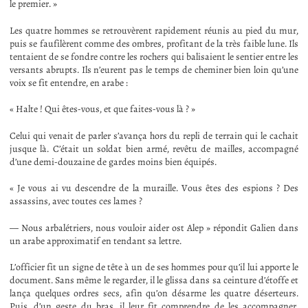
le premier. »
Les quatre hommes se retrouvèrent rapidement réunis au pied du mur,
puis se faufilèrent comme des ombres, profitant de la très faible lune. Ils
tentaient de se fondre contre les rochers qui balisaient le sentier entre les
versants abrupts. Ils n’eurent pas le temps de cheminer bien loin qu’une
voix se fit entendre, en arabe :
« Halte ! Qui êtes-vous, et que faites-vous là ? »
Celui qui venait de parler s’avança hors du repli de terrain qui le cachait
jusque là. C’était un soldat bien armé, revêtu de mailles, accompagné
d’une demi-douzaine de gardes moins bien équipés.
« Je vous ai vu descendre de la muraille. Vous êtes des espions ? Des
assassins, avec toutes ces lames ?
— Nous arbalétriers, nous vouloir aider ost Alep » répondit Galien dans
un arabe approximatif en tendant sa lettre.
L’officier fit un signe de tête à un de ses hommes pour qu’il lui apporte le
document. Sans même le regarder, il le glissa dans sa ceinture d’étoffe et
lança quelques ordres secs, afin qu’on désarme les quatre déserteurs.
Puis, d’un geste du bras, il leur fit comprendre de les accompagner,