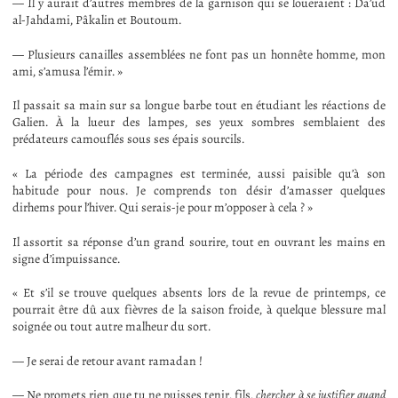
— Il y aurait d’autres membres de la garnison qui se loueraient : Da’ud
al-Jahdami, Pâkalin et Boutoum.
— Plusieurs canailles assemblées ne font pas un honnête homme, mon
ami, s’amusa l’émir. »
Il passait sa main sur sa longue barbe tout en étudiant les réactions de
Galien. À la lueur des lampes, ses yeux sombres semblaient des
prédateurs camouflés sous ses épais sourcils.
« La période des campagnes est terminée, aussi paisible qu’à son
habitude pour nous. Je comprends ton désir d’amasser quelques
dirhems pour l’hiver. Qui serais-je pour m’opposer à cela ? »
Il assortit sa réponse d’un grand sourire, tout en ouvrant les mains en
signe d’impuissance.
« Et s’il se trouve quelques absents lors de la revue de printemps, ce
pourrait être dû aux fièvres de la saison froide, à quelque blessure mal
soignée ou tout autre malheur du sort.
— Je serai de retour avant ramadan !
— Ne promets rien que tu ne puisses tenir, fils,
chercher à se justifier quand