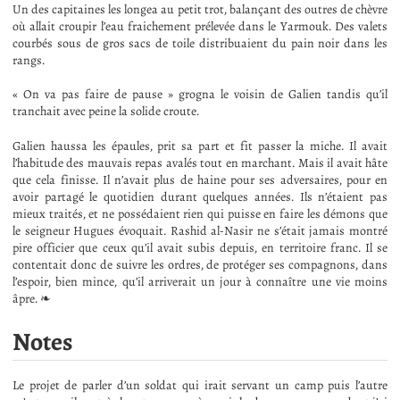
Un des capitaines les longea au petit trot, balançant des outres de chèvre
où allait croupir l’eau fraichement prélevée dans le Yarmouk. Des valets
courbés sous de gros sacs de toile distribuaient du pain noir dans les
rangs.
« On va pas faire de pause » grogna le voisin de Galien tandis qu’il
tranchait avec peine la solide croute.
Galien haussa les épaules, prit sa part et fit passer la miche. Il avait
l’habitude des mauvais repas avalés tout en marchant. Mais il avait hâte
que cela finisse. Il n’avait plus de haine pour ses adversaires, pour en
avoir partagé le quotidien durant quelques années. Ils n’étaient pas
mieux traités, et ne possédaient rien qui puisse en faire les démons que
le seigneur Hugues évoquait. Rashid al-Nasir ne s’était jamais montré
pire officier que ceux qu’il avait subis depuis, en territoire franc. Il se
contentait donc de suivre les ordres, de protéger ses compagnons, dans
l’espoir, bien mince, qu’il arriverait un jour à connaître une vie moins
âpre. ❧
Notes
Le projet de parler d’un soldat qui irait servant un camp puis l’autre