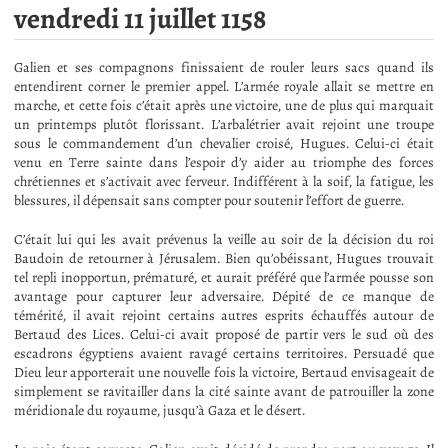
vendredi 11 juillet 1158
Galien et ses compagnons finissaient de rouler leurs sacs quand ils
entendirent corner le premier appel. L’armée royale allait se mettre en
marche, et cette fois c’était après une victoire, une de plus qui marquait
un printemps plutôt florissant. L’arbalétrier avait rejoint une troupe
sous le commandement d’un chevalier croisé, Hugues. Celui-ci était
venu en Terre sainte dans l’espoir d’y aider au triomphe des forces
chrétiennes et s’activait avec ferveur. Indifférent à la soif, la fatigue, les
blessures, il dépensait sans compter pour soutenir l’effort de guerre.
C’était lui qui les avait prévenus la veille au soir de la décision du roi
Baudoin de retourner à Jérusalem. Bien qu’obéissant, Hugues trouvait
tel repli inopportun, prématuré, et aurait préféré que l’armée pousse son
avantage pour capturer leur adversaire. Dépité de ce manque de
témérité, il avait rejoint certains autres esprits échauffés autour de
Bertaud des Lices. Celui-ci avait proposé de partir vers le sud où des
escadrons égyptiens avaient ravagé certains territoires. Persuadé que
Dieu leur apporterait une nouvelle fois la victoire, Bertaud envisageait de
simplement se ravitailler dans la cité sainte avant de patrouiller la zone
méridionale du royaume, jusqu’à Gaza et le désert.