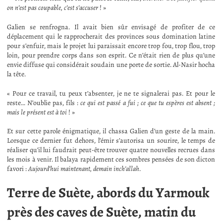
on n’est pas coupable, c’est s’accuser
! »
Galien se renfrogna. Il avait bien sûr envisagé de profiter de ce
déplacement qui le rapprocherait des provinces sous domination latine
pour s’enfuir, mais le projet lui paraissait encore trop fou, trop flou, trop
loin, pour prendre corps dans son esprit. Ce n’était rien de plus qu’une
envie diffuse qui considérait soudain une porte de sortie. Al-Nasir hocha
la tête.
« Pour ce travail, tu peux t’absenter, je ne te signalerai pas. Et pour le
reste… N’oublie pas, fils :
ce qui est passé a fui ; ce que tu espères est absent ;
mais le présent est à toi
! »
Et sur cette parole énigmatique, il chassa Galien d’un geste de la main.
Lorsque ce dernier fut dehors, l’émir s’autorisa un sourire, le temps de
réaliser qu’il lui faudrait peut-être trouver quatre nouvelles recrues dans
les mois à venir. Il balaya rapidement ces sombres pensées de son dicton
favori :
Aujourd’hui maintenant, demain inch’allah
.
Terre de Suète, abords du Yarmouk
près des caves de Suète, matin du