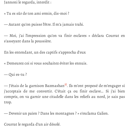
Jannoni le regarda, interdit :
« Tu es sûr de ton ami ermin, dis-moi ?
— Autant qu’on puisse l’être. Il m’a jamais trahi.
— Moi, j’ai l’impression qu’on va finir esclaves » déclara Courrat en
s’asseyant dans la poussière.
En les entendant, un des captifs s’approcha d’eux
« Demeurez coi si vous souhaitez éviter les ennuis.
— Qui es-tu ?
2)
— J’étais de la garnison Bazmashan
. Ils m’ont proposé de m’engager si
j’acceptais de me convertir. C’était ça ou finir esclave… Si j’ai bien
compris, on va garnir une citadelle dans les reliefs au nord, je sais pas
trop.
— Devenir un païen ? Dans les montagnes ? » s’exclama Galien.
Courrat le regarda d’un air désolé.