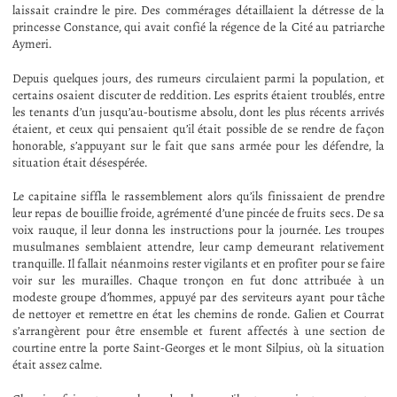
laissait craindre le pire. Des commérages détaillaient la détresse de la
princesse Constance, qui avait confié la régence de la Cité au patriarche
Aymeri.
Depuis quelques jours, des rumeurs circulaient parmi la population, et
certains osaient discuter de reddition. Les esprits étaient troublés, entre
les tenants d’un jusqu’au-boutisme absolu, dont les plus récents arrivés
étaient, et ceux qui pensaient qu’il était possible de se rendre de façon
honorable, s’appuyant sur le fait que sans armée pour les défendre, la
situation était désespérée.
Le capitaine siffla le rassemblement alors qu’ils finissaient de prendre
leur repas de bouillie froide, agrémenté d’une pincée de fruits secs. De sa
voix rauque, il leur donna les instructions pour la journée. Les troupes
musulmanes semblaient attendre, leur camp demeurant relativement
tranquille. Il fallait néanmoins rester vigilants et en profiter pour se faire
voir sur les murailles. Chaque tronçon en fut donc attribuée à un
modeste groupe d’hommes, appuyé par des serviteurs ayant pour tâche
de nettoyer et remettre en état les chemins de ronde. Galien et Courrat
s’arrangèrent pour être ensemble et furent affectés à une section de
courtine entre la porte Saint-Georges et le mont Silpius, où la situation
était assez calme.