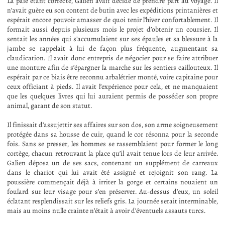
La paie étant correcte, Galien avait décidé de prendre part au voyage. Il
n’avait guère eu son content de butin avec les expéditions printanières et
espérait encore pouvoir amasser de quoi tenir l’hiver confortablement. Il
formait aussi depuis plusieurs mois le projet d’obtenir un coursier. Il
sentait les années qui s’accumulaient sur ses épaules et sa blessure à la
jambe se rappelait à lui de façon plus fréquente, augmentant sa
claudication. Il avait donc entrepris de négocier pour se faire attribuer
une monture afin de s’épargner la marche sur les sentiers caillouteux. Il
espérait par ce biais être reconnu arbalétrier monté, voire capitaine pour
ceux officiant à pieds. Il avait l’expérience pour cela, et ne manquaient
que les quelques livres qui lui auraient permis de posséder son propre
animal, garant de son statut.
Il finissait d’assujettir ses affaires sur son dos, son arme soigneusement
protégée dans sa housse de cuir, quand le cor résonna pour la seconde
fois. Sans se presser, les hommes se rassemblaient pour former le long
cortège, chacun retrouvant la place qu’il avait tenue lors de leur arrivée.
Galien déposa un de ses sacs, contenant un supplément de carreaux
dans le chariot qui lui avait été assigné et rejoignit son rang. La
poussière commençait déjà à irriter la gorge et certains nouaient un
foulard sur leur visage pour s’en préserver. Au-dessus d’eux, un soleil
éclatant resplendissait sur les reliefs gris. La journée serait interminable,
mais au moins nulle crainte n’était à avoir d’éventuels assauts turcs.