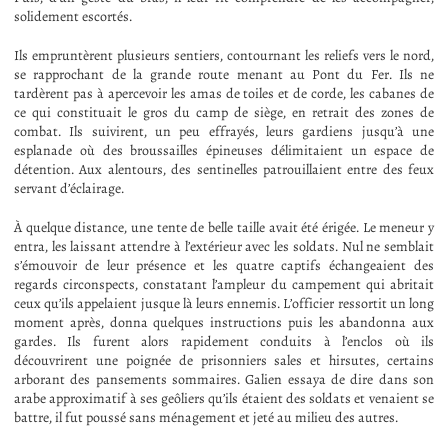
solidement escortés.
Ils empruntèrent plusieurs sentiers, contournant les reliefs vers le nord,
se rapprochant de la grande route menant au Pont du Fer. Ils ne
tardèrent pas à apercevoir les amas de toiles et de corde, les cabanes de
ce qui constituait le gros du camp de siège, en retrait des zones de
combat. Ils suivirent, un peu effrayés, leurs gardiens jusqu’à une
esplanade où des broussailles épineuses délimitaient un espace de
détention. Aux alentours, des sentinelles patrouillaient entre des feux
servant d’éclairage.
À quelque distance, une tente de belle taille avait été érigée. Le meneur y
entra, les laissant attendre à l’extérieur avec les soldats. Nul ne semblait
s’émouvoir de leur présence et les quatre captifs échangeaient des
regards circonspects, constatant l’ampleur du campement qui abritait
ceux qu’ils appelaient jusque là leurs ennemis. L’officier ressortit un long
moment après, donna quelques instructions puis les abandonna aux
gardes. Ils furent alors rapidement conduits à l’enclos où ils
découvrirent une poignée de prisonniers sales et hirsutes, certains
arborant des pansements sommaires. Galien essaya de dire dans son
arabe approximatif à ses geôliers qu’ils étaient des soldats et venaient se
battre, il fut poussé sans ménagement et jeté au milieu des autres.