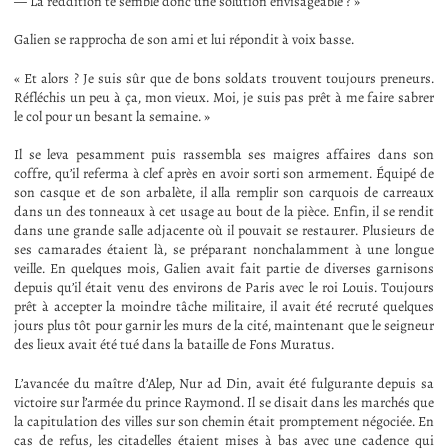
— La reddition te semble donc une solution envisageable ? »
Galien se rapprocha de son ami et lui répondit à voix basse.
« Et alors ? Je suis sûr que de bons soldats trouvent toujours preneurs.
Réfléchis un peu à ça, mon vieux. Moi, je suis pas prêt à me faire sabrer
le col pour un besant la semaine. »
Il se leva pesamment puis rassembla ses maigres affaires dans son
coffre, qu’il referma à clef après en avoir sorti son armement. Équipé de
son casque et de son arbalète, il alla remplir son carquois de carreaux
dans un des tonneaux à cet usage au bout de la pièce. Enfin, il se rendit
dans une grande salle adjacente où il pouvait se restaurer. Plusieurs de
ses camarades étaient là, se préparant nonchalamment à une longue
veille. En quelques mois, Galien avait fait partie de diverses garnisons
depuis qu’il était venu des environs de Paris avec le roi Louis. Toujours
prêt à accepter la moindre tâche militaire, il avait été recruté quelques
jours plus tôt pour garnir les murs de la cité, maintenant que le seigneur
des lieux avait été tué dans la bataille de Fons Muratus.
L’avancée du maître d’Alep, Nur ad Din, avait été fulgurante depuis sa
victoire sur l’armée du prince Raymond. Il se disait dans les marchés que
la capitulation des villes sur son chemin était promptement négociée. En
cas de refus, les citadelles étaient mises à bas avec une cadence qui