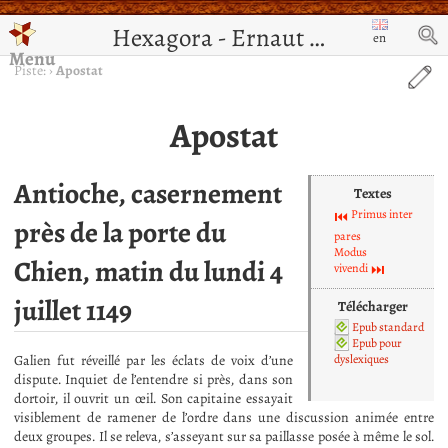
Hexagora - Ernaut de Jérusalem
en
Menu
Piste:
›
Apostat
Apostat
Antioche, casernement
Textes
Primus inter
près de la porte du
pares
Modus
Chien, matin du lundi 4
vivendi
juillet 1149
Télécharger
Epub standard
Epub pour
Galien fut réveillé par les éclats de voix d’une
dyslexiques
dispute. Inquiet de l’entendre si près, dans son
dortoir, il ouvrit un œil. Son capitaine essayait
visiblement de ramener de l’ordre dans une discussion animée entre
deux groupes. Il se releva, s’asseyant sur sa paillasse posée à même le sol.