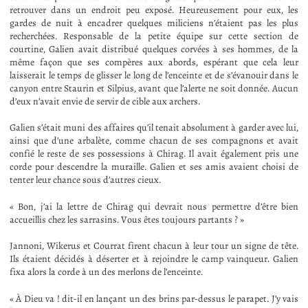
retrouver dans un endroit peu exposé. Heureusement pour eux, les
gardes de nuit à encadrer quelques miliciens n’étaient pas les plus
recherchées. Responsable de la petite équipe sur cette section de
courtine, Galien avait distribué quelques corvées à ses hommes, de la
même façon que ses compères aux abords, espérant que cela leur
laisserait le temps de glisser le long de l’enceinte et de s’évanouir dans le
canyon entre Staurin et Silpius, avant que l’alerte ne soit donnée. Aucun
d’eux n’avait envie de servir de cible aux archers.
Galien s’était muni des affaires qu’il tenait absolument à garder avec lui,
ainsi que d’une arbalète, comme chacun de ses compagnons et avait
confié le reste de ses possessions à Chirag. Il avait également pris une
corde pour descendre la muraille. Galien et ses amis avaient choisi de
tenter leur chance sous d’autres cieux.
« Bon, j’ai la lettre de Chirag qui devrait nous permettre d’être bien
accueillis chez les sarrasins. Vous êtes toujours partants ? »
Jannoni, Wikerus et Courrat firent chacun à leur tour un signe de tête.
Ils étaient décidés à déserter et à rejoindre le camp vainqueur. Galien
fixa alors la corde à un des merlons de l’enceinte.
« À Dieu va ! dit-il en lançant un des brins par-dessus le parapet. J’y vais