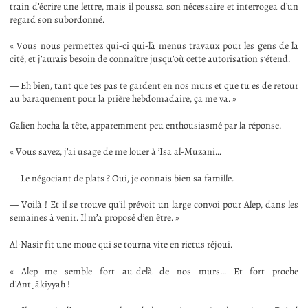
train d’écrire une lettre, mais il poussa son nécessaire et interrogea d’un
regard son subordonné.
« Vous nous permettez qui-ci qui-là menus travaux pour les gens de la
cité, et j’aurais besoin de connaître jusqu’où cette autorisation s’étend.
— Eh bien, tant que tes pas te gardent en nos murs et que tu es de retour
au baraquement pour la prière hebdomadaire, ça me va. »
Galien hocha la tête, apparemment peu enthousiasmé par la réponse.
« Vous savez, j’ai usage de me louer à ’Isa al-Muzani…
— Le négociant de plats ? Oui, je connais bien sa famille.
— Voilà ! Et il se trouve qu’il prévoit un large convoi pour Alep, dans les
semaines à venir. Il m’a proposé d’en être. »
Al-Nasir fit une moue qui se tourna vite en rictus réjoui.
« Alep me semble fort au-delà de nos murs… Et fort proche
d’Anṭākīyyah !