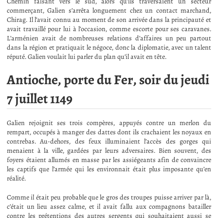
Chemin faisant vers le sud, alors qu’ils traversaient un secteur
commerçant, Galien s’arrêta longuement chez un contact marchand,
Chirag. Il l’avait connu au moment de son arrivée dans la principauté et
avait travaillé pour lui à l’occasion, comme escorte pour ses caravanes.
L’arménien avait de nombreuses relations d’affaires un peu partout
dans la région et pratiquait le négoce, donc la diplomatie, avec un talent
réputé. Galien voulait lui parler du plan qu’il avait en tête.
Antioche, porte du Fer, soir du jeudi
7 juillet 1149
Galien rejoignit ses trois compères, appuyés contre un merlon du
rempart, occupés à manger des dattes dont ils crachaient les noyaux en
contrebas. Au-dehors, des feux illuminaient l’accès des gorges qui
menaient à la ville, gardées par leurs adversaires. Bien souvent, des
foyers étaient allumés en masse par les assiégeants afin de convaincre
les captifs que l’armée qui les environnait était plus imposante qu’en
réalité.
Comme il était peu probable que le gros des troupes puisse arriver par là,
c’était un lieu assez calme, et il avait fallu aux compagnons batailler
contre les prétentions des autres sergents qui souhaitaient aussi se