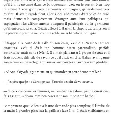
qu’il était cantonné dans ce baraquement, d’où on le sortait bien trop
rarement à son goût pour de courtes campagnes, généralement vers
l’orient. Il avait rapidement appris des rudiments d’arabe et de turc,
mais demeurait complètement étranger aux jeux politiques qui
expliquaient les affrontements auxquels il participait ou les garnisons
qu’il renforçait ici et là. Il était affecté à Harran la plupart du temps, où il
ne percevait presque rien comme solde, mais bénéficiait du gîte.
Il frappa à la porte de la salle où son émir, Rashid al-Nasir tenait ses
quartiers. Celui-ci était un homme assez paternaliste, parfois
autoritaire, mais sans sévérité. Il aimait plaisanter à propos de tout et il
était souvent difficile de savoir ce qu’il avait en tête. Galien avait gagné
son estime en ne rechignant jamais aux corvées et aux travaux pénibles.
« Al-Anṭākīyyah ! Que viens-tu quémander en cette heure tardive ?
— J’espère que je ne dérange pas, j’aurais besoin de votre avis.
— Si cela concerne les femmes, ne t’embarrasse donc pas de questions,
fais assaut ! » ricana l’émir en caressant son imposante barbe.
Comprenant que Galien avait une demande plus complexe, il l’invita de
la main à prendre place sur la paillasse face à lui. Il était visiblement en