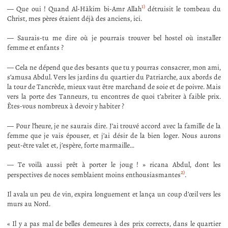
1)
— Que oui ! Quand Al-Hākim bi-Amr Allah
détruisit le tombeau du
Christ, mes pères étaient déjà des anciens, ici.
— Saurais-tu me dire où je pourrais trouver bel hostel où installer
femme et enfants ?
— Cela ne dépend que des besants que tu y pourras consacrer, mon ami,
s’amusa Abdul. Vers les jardins du quartier du Patriarche, aux abords de
la tour de Tancrède, mieux vaut être marchand de soie et de poivre. Mais
vers la porte des Tanneurs, tu encontres de quoi t’abriter à faible prix.
Êtes-vous nombreux à devoir y habiter ?
— Pour l’heure, je ne saurais dire. J’ai trouvé accord avec la famille de la
femme que je vais épouser, et j’ai désir de la bien loger. Nous aurons
peut-être valet et, j’espère, forte marmaille…
— Te voilà aussi prêt à porter le joug ! » ricana Abdul, dont les
2)
perspectives de noces semblaient moins enthousiasmantes
.
Il avala un peu de vin, expira longuement et lança un coup d’œil vers les
murs au Nord.
« Il y a pas mal de belles demeures à des prix corrects, dans le quartier