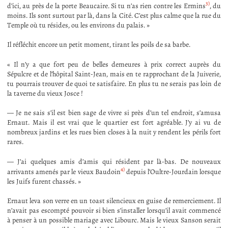
3)
d’ici, au près de la porte Beaucaire. Si tu n’as rien contre les Ermins
, du
moins. Ils sont surtout par là, dans la Cité. C’est plus calme que la rue du
Temple où tu résides, ou les environs du palais. »
Il réfléchit encore un petit moment, tirant les poils de sa barbe.
« Il n’y a que fort peu de belles demeures à prix correct auprès du
Sépulcre et de l’hôpital Saint-Jean, mais en te rapprochant de la Juiverie,
tu pourrais trouver de quoi te satisfaire. En plus tu ne serais pas loin de
la taverne du vieux Josce !
— Je ne sais s’il est bien sage de vivre si près d’un tel endroit, s’amusa
Ernaut. Mais il est vrai que le quartier est fort agréable. J’y ai vu de
nombreux jardins et les rues bien closes à la nuit y rendent les périls fort
rares.
— J’ai quelques amis d’amis qui résident par là-bas. De nouveaux
4)
arrivants amenés par le vieux Baudoin
depuis l’Oultre-Jourdain lorsque
les Juifs furent chassés. »
Ernaut leva son verre en un toast silencieux en guise de remerciement. Il
n’avait pas escompté pouvoir si bien s’installer lorsqu’il avait commencé
à penser à un possible mariage avec Libourc. Mais le vieux Sanson serait