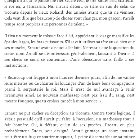
quelqu’un à qui je puisse me fier. Outre cela, le sire Eudes sera châtelain
le roi ici, à Jérusalem. Nul n’avait détenu ce titre en sus de celui de
vicomte depuis le vieux Rohard, des années avant que tu ne viennes.
Cela veut dire que beaucoup de choses vont changer, mon garçon. Pareils
temps sont propices aux personnes de talent. »
Il fixa un moment le colosse face à lui, appréciant le visage massif et les
épaules larges, les bras puissants. S’il savait utiliser sa tête aussi bien que
ses muscles, Ernaut avait de quoi aller loin. Ne restait que la question du
cœur, dont Arnulf se désintéressait généralement, laissant à Dieu et à
ses clercs ce soin, se contentant d’une obéissance sans faille à ses
instructions.
« Beaucoup ont frappé à mon huis ces derniers jours, afin de me vanter
leurs mérites ou de chanter les louanges d’un de leurs bons compagnons
parmi la sergenterie le roi. Mais il n’est de nul avantage à venir
m’ennuyer ainsi. Le nouveau mathessep n’est pas issu du rang, c’est
mestre Fouques, que tu croises tantôt à mon service. »
Ernaut ne put cacher sa déception au vicomte. Contre toute logique, il
s’était persuadé qu’il aurait pu faire, à l’occasion, un mathessep tout à
fait honnête. Ou, à défaut, qu’un de ses proches, Droart, ou plus
probablement Eudes, soit désigné. Arnulf grimaça un court instant,
peut-être un fugace sourire moqueur, à peine discernable sur sa mince