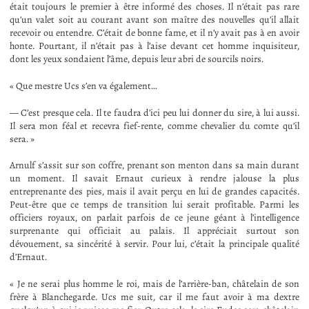
était toujours le premier à être informé des choses. Il n’était pas rare
qu’un valet soit au courant avant son maître des nouvelles qu’il allait
recevoir ou entendre. C’était de bonne fame, et il n’y avait pas à en avoir
honte. Pourtant, il n’était pas à l’aise devant cet homme inquisiteur,
dont les yeux sondaient l’âme, depuis leur abri de sourcils noirs.
« Que mestre Ucs s’en va également…
— C’est presque cela. Il te faudra d’ici peu lui donner du sire, à lui aussi.
Il sera mon féal et recevra fief-rente, comme chevalier du comte qu’il
sera. »
Arnulf s’assit sur son coffre, prenant son menton dans sa main durant
un moment. Il savait Ernaut curieux à rendre jalouse la plus
entreprenante des pies, mais il avait perçu en lui de grandes capacités.
Peut-être que ce temps de transition lui serait profitable. Parmi les
officiers royaux, on parlait parfois de ce jeune géant à l’intelligence
surprenante qui officiait au palais. Il appréciait surtout son
dévouement, sa sincérité à servir. Pour lui, c’était la principale qualité
d’Ernaut.
« Je ne serai plus homme le roi, mais de l’arrière-ban, châtelain de son
frère à Blanchegarde. Ucs me suit, car il me faut avoir à ma dextre