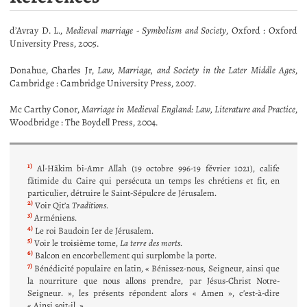
d’Avray D. L.,
Medieval marriage - Symbolism and Society
, Oxford : Oxford
University Press, 2005.
Donahue, Charles Jr,
Law, Marriage, and Society in the Later Middle Ages
,
Cambridge : Cambridge University Press, 2007.
Mc Carthy Conor,
Marriage in Medieval England: Law, Literature and Practice
,
Woodbridge : The Boydell Press, 2004.
1)
Al-Hākim bi-Amr Allah (19 octobre 996-19 février 1021), calife
fātimide du Caire qui persécuta un temps les chrétiens et fit, en
particulier, détruire le Saint-Sépulcre de Jérusalem.
2)
Voir Qit’a
Traditions
.
3)
Arméniens.
4)
Le roi Baudoin Ier de Jérusalem.
5)
Voir le troisième tome,
La terre des morts
.
6)
Balcon en encorbellement qui surplombe la porte.
7)
Bénédicité populaire en latin, « Bénissez-nous, Seigneur, ainsi que
la nourriture que nous allons prendre, par Jésus-Christ Notre-
Seigneur. », les présents répondent alors « Amen », c’est-à-dire
« Ainsi soit-il. ».