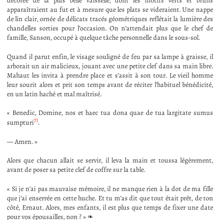
décorée de la plus belle vaisselle, dont les motifs verts et bruns
apparaîtraient au fut et à mesure que les plats se videraient. Une nappe
de lin clair, ornée de délicats tracés géométriques reflétait la lumière des
chandelles sorties pour l’occasion. On n’attendait plus que le chef de
famille, Sanson, occupé à quelque tâche personnelle dans le sous-sol.
Quand il parut enfin, le visage souligné de feu par sa lampe à graisse, il
arborait un air malicieux, jouant avec une petite clef dans sa main libre.
Mahaut les invita à prendre place et s’assit à son tour. Le vieil homme
leur sourit alors et prit son temps avant de réciter l’habituel bénédicité,
en un latin haché et mal maîtrisé.
« Benedic, Domine, nos et haec tua dona quae de tua largitate sumus
7)
sumpturi
.
— Amen. »
Alors que chacun allait se servir, il leva la main et toussa légèrement,
avant de poser sa petite clef de coffre sur la table.
« Si je n’ai pas mauvaise mémoire, il ne manque rien à la dot de ma fille
que j’ai enserrée en cette huche. Et tu m’as dit que tout était prêt, de ton
côté, Ernaut. Alors, mes enfants, il est plus que temps de fixer une date
pour vos épousailles, non ? » ❧