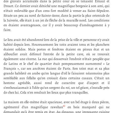
des gravats accumulés dans la petite cour où se tenaient Ernaut et
Droart. Ce dernier avait déniché une magnifique borgesie à son ami, qui
n’était redevable que d’un cens fort modéré à verser au Saint-Sépulcre.
Située un peu au nord de Sainte-Anne, dans la partie la plus orientale de
la Juiverie, elle était à un jet de flèche de la muraille nord. Les conditions
en étaient avantageuses, car il y avait beaucoup d’aménagement à y
faire.
Le lieu avait été abandonné lors de la prise de la ville et personne n’y avait
habité depuis lors. Heureusement les toits avaient tenu et les planchers
étaient solides. Mais portes et fenêtres étaient en piteux état et un
aliboufier avait défoncé l’entrée de la petite cave, où se trouvait
également une citerne. La rue qui desservait l’endroit n’était peuplée que
de Latins et le chef de quartier était pompeusement surnommé « Le
François », car ses ancêtres étaient de Paris. Son teint mat et sa plus
grande habileté en arabe qu’en langue d’oïl le faisaient néanmoins plus
semblable aux fellahs qu’on croisait dans certains casaux. C’était un
homme agréable, aussi rond de caractère que d’aspect et il
s’enthousiasmait à l’idée qu’un sergent du roi, un tel géant, s’installe près
de chez lui. Cela n’en rendrait les lieux que plus tranquilles.
La maison en elle-même était spacieuse, avec un bel étage à deux pièces,
6)
agrémenté d’un magnifique rawshan
en bois marqueté qui ne
demandait qu’à être remis en état. Au-dessous, une imposante cuisine