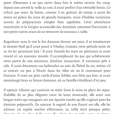
point d’honneur à ne pas servir deux fois la même recette. Du coup,
depuis son arrivée la veille au soir, il avait profité d’un véritable festin. Ce
n’était pas mets de baron, comme il en goûtait de temps à autre les
restes au palais les jours de grands banquets, mais d’habiles variations
autour de préparations simples bien apprêtées. Cette abondance
nourricière et la fatigue accumulée des dernières semaines l’incitaient à
une petite sieste avant de se retrouver de nouveau à table.
Regardant sans le voir le feu dansant devant ses yeux, il se remémorait
le dernier Noël qu’il avait passé à Vézelay. Comme cette période noire de
sa vie lui paraissait loin ! Il avait franchi les mers en pénitence et avait
trouvé ici un nouveau monde. Il accomplissait les pas qui achèveraient
cette partie de son existence, d’enfant insouciant. Il s’estimait prêt à
cela. Il avait désormais ses habitudes au sein de l’hôtel du roi, même s’il
se sentait un peu à l’étroit dans les rôles où on le cantonnait pour
l’instant. Il avait un petit cercle d’amis fidèles, son frère pas loin, et avait
emménagé dans sa future demeure, où sa famille s’établirait d’ici peu.
Il aperçut Libourc qui assistait sa mère dans la mise en place du repas.
Habillée de sa plus élégante cotte de laine moutarde, elle avait une
longue natte qui voyageait sur ses épaules tandis qu’elle s’agitait pour les
derniers préparatifs. En sentant le regard de son fiancé sur elle, elle lui
adressa un rapide sourire affectueux. La table était presque prête,