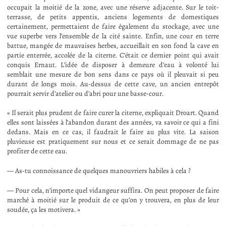
occupait la moitié de la zone, avec une réserve adjacente. Sur le toit-
terrasse, de petits appentis, anciens logements de domestiques
certainement, permettaient de faire également du stockage, avec une
vue superbe vers l’ensemble de la cité sainte. Enfin, une cour en terre
battue, mangée de mauvaises herbes, accueillait en son fond la cave en
partie enterrée, accolée de la citerne. C’était ce dernier point qui avait
conquis Ernaut. L’idée de disposer à demeure d’eau à volonté lui
semblait une mesure de bon sens dans ce pays où il pleuvait si peu
durant de longs mois. Au-dessus de cette cave, un ancien entrepôt
pourrait servir d’atelier ou d’abri pour une basse-cour.
« Il serait plus prudent de faire curer la citerne, expliquait Droart. Quand
elles sont laissées à l’abandon durant des années, va savoir ce qui a fini
dedans. Mais en ce cas, il faudrait le faire au plus vite. La saison
pluvieuse est pratiquement sur nous et ce serait dommage de ne pas
profiter de cette eau.
— As-tu connoissance de quelques manouvriers habiles à cela ?
— Pour cela, n’importe quel vidangeur suffira. On peut proposer de faire
marché à moitié sur le produit de ce qu’on y trouvera, en plus de leur
soudée, ça les motivera. »