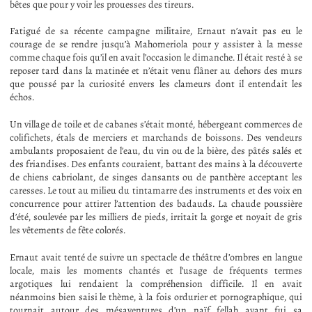
bêtes que pour y voir les prouesses des tireurs.
Fatigué de sa récente campagne militaire, Ernaut n’avait pas eu le
courage de se rendre jusqu’à Mahomeriola pour y assister à la messe
comme chaque fois qu’il en avait l’occasion le dimanche. Il était resté à se
reposer tard dans la matinée et n’était venu flâner au dehors des murs
que poussé par la curiosité envers les clameurs dont il entendait les
échos.
Un village de toile et de cabanes s’était monté, hébergeant commerces de
colifichets, étals de merciers et marchands de boissons. Des vendeurs
ambulants proposaient de l’eau, du vin ou de la bière, des pâtés salés et
des friandises. Des enfants couraient, battant des mains à la découverte
de chiens cabriolant, de singes dansants ou de panthère acceptant les
caresses. Le tout au milieu du tintamarre des instruments et des voix en
concurrence pour attirer l’attention des badauds. La chaude poussière
d’été, soulevée par les milliers de pieds, irritait la gorge et noyait de gris
les vêtements de fête colorés.
Ernaut avait tenté de suivre un spectacle de théâtre d’ombres en langue
locale, mais les moments chantés et l’usage de fréquents termes
argotiques lui rendaient la compréhension difficile. Il en avait
néanmoins bien saisi le thème, à la fois ordurier et pornographique, qui
tournait autour des mésaventures d’un naïf fellah ayant fui sa