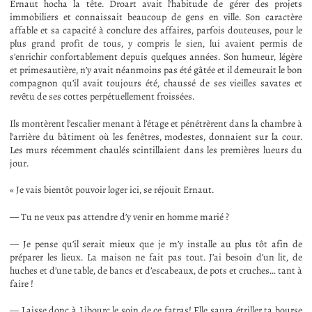
Ernaut hocha la tête. Droart avait l’habitude de gérer des projets
immobiliers et connaissait beaucoup de gens en ville. Son caractère
affable et sa capacité à conclure des affaires, parfois douteuses, pour le
plus grand profit de tous, y compris le sien, lui avaient permis de
s’enrichir confortablement depuis quelques années. Son humeur, légère
et primesautière, n’y avait néanmoins pas été gâtée et il demeurait le bon
compagnon qu’il avait toujours été, chaussé de ses vieilles savates et
revêtu de ses cottes perpétuellement froissées.
Ils montèrent l’escalier menant à l’étage et pénétrèrent dans la chambre à
l’arrière du bâtiment où les fenêtres, modestes, donnaient sur la cour.
Les murs récemment chaulés scintillaient dans les premières lueurs du
jour.
« Je vais bientôt pouvoir loger ici, se réjouit Ernaut.
— Tu ne veux pas attendre d’y venir en homme marié ?
— Je pense qu’il serait mieux que je m’y installe au plus tôt afin de
préparer les lieux. La maison ne fait pas tout. J’ai besoin d’un lit, de
huches et d’une table, de bancs et d’escabeaux, de pots et cruches… tant à
faire !
— Laisse donc à Libourc le soin de ce fatras! Elle saura étriller ta bourse