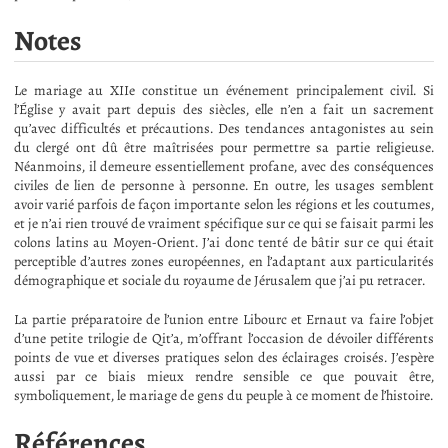
Notes
Le mariage au XIIe constitue un événement principalement civil. Si
l’Église y avait part depuis des siècles, elle n’en a fait un sacrement
qu’avec difficultés et précautions. Des tendances antagonistes au sein
du clergé ont dû être maîtrisées pour permettre sa partie religieuse.
Néanmoins, il demeure essentiellement profane, avec des conséquences
civiles de lien de personne à personne. En outre, les usages semblent
avoir varié parfois de façon importante selon les régions et les coutumes,
et je n’ai rien trouvé de vraiment spécifique sur ce qui se faisait parmi les
colons latins au Moyen-Orient. J’ai donc tenté de bâtir sur ce qui était
perceptible d’autres zones européennes, en l’adaptant aux particularités
démographique et sociale du royaume de Jérusalem que j’ai pu retracer.
La partie préparatoire de l’union entre Libourc et Ernaut va faire l’objet
d’une petite trilogie de Qit’a, m’offrant l’occasion de dévoiler différents
points de vue et diverses pratiques selon des éclairages croisés. J’espère
aussi par ce biais mieux rendre sensible ce que pouvait être,
symboliquement, le mariage de gens du peuple à ce moment de l’histoire.
Références