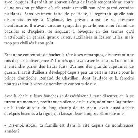
avec Fouques. Il gardait un souvenir ému de l’avoir rencontrée au cours
d’une session publique où elle avait accueilli son père parmi certains
plaidants. Sans vraiment faire de politique, il regrettait qu’elle soit
désormais retirée à Naplouse, les privant ainsi de sa présence
bienfaisante. Il n’avait aucune sympathie pour le jeune roi friand de
batailles et d’exploits, se risquant à l’évoquer en des termes qu’il
n’attribuait en général qu’aux Turcs, auxiliaires militaires utiles, mais
trop peu civilisés à son goût.
Ernaut se contentait de hocher la tête à ses remarques, découvrant une
fois de plus la divergence d’affinités qu’il avait avec les locaux. Lui aimait
à entendre parler des hauts faits d’armes des grands capitaines de
guerre. Il avait d’ailleurs développé depuis peu un certain attrait pour le
prince d’Antioche, Renaud de Châtillon, dont l’audace et la férocité
nourrissaient la verve de nombreux conteurs de rue.
Avec la chaleur, leurs bouches se desséchèrent à tant discuter, et ils se
turent un moment, profitant en silence de leur vin, admirant l’agitation
de la foule autour du long champ de tir. Abdul avait aussi acheté
quelques biscuits à la figue, qui laissait leurs doigts collants de miel.
« Dis-moi, Abdul, ta famille est dans la cité depuis de nombreuses
années ?