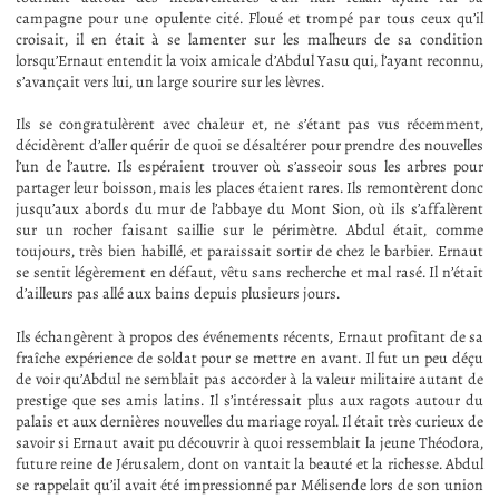
campagne pour une opulente cité. Floué et trompé par tous ceux qu’il
croisait, il en était à se lamenter sur les malheurs de sa condition
lorsqu’Ernaut entendit la voix amicale d’Abdul Yasu qui, l’ayant reconnu,
s’avançait vers lui, un large sourire sur les lèvres.
Ils se congratulèrent avec chaleur et, ne s’étant pas vus récemment,
décidèrent d’aller quérir de quoi se désaltérer pour prendre des nouvelles
l’un de l’autre. Ils espéraient trouver où s’asseoir sous les arbres pour
partager leur boisson, mais les places étaient rares. Ils remontèrent donc
jusqu’aux abords du mur de l’abbaye du Mont Sion, où ils s’affalèrent
sur un rocher faisant saillie sur le périmètre. Abdul était, comme
toujours, très bien habillé, et paraissait sortir de chez le barbier. Ernaut
se sentit légèrement en défaut, vêtu sans recherche et mal rasé. Il n’était
d’ailleurs pas allé aux bains depuis plusieurs jours.
Ils échangèrent à propos des événements récents, Ernaut profitant de sa
fraîche expérience de soldat pour se mettre en avant. Il fut un peu déçu
de voir qu’Abdul ne semblait pas accorder à la valeur militaire autant de
prestige que ses amis latins. Il s’intéressait plus aux ragots autour du
palais et aux dernières nouvelles du mariage royal. Il était très curieux de
savoir si Ernaut avait pu découvrir à quoi ressemblait la jeune Théodora,
future reine de Jérusalem, dont on vantait la beauté et la richesse. Abdul
se rappelait qu’il avait été impressionné par Mélisende lors de son union