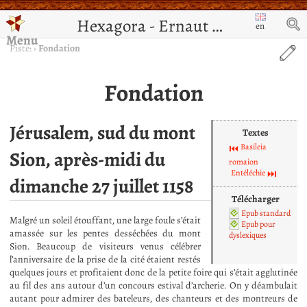
Hexagora - Ernaut de Jérusalem
en
Menu
Piste:
›
Fondation
Fondation
Jérusalem, sud du mont
Textes
Basileia
Sion, après-midi du
romaion
Entéléchie
dimanche 27 juillet 1158
Télécharger
Epub standard
Malgré un soleil étouffant, une large foule s’était
Epub pour
amassée sur les pentes desséchées du mont
dyslexiques
Sion. Beaucoup de visiteurs venus célébrer
l’anniversaire de la prise de la cité étaient restés
quelques jours et profitaient donc de la petite foire qui s’était agglutinée
au fil des ans autour d’un concours estival d’archerie. On y déambulait
autant pour admirer des bateleurs, des chanteurs et des montreurs de