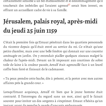
certainement sensible à un bel établissement et le dédommagement qu’il
5)
toucherait des imbéciles qui l’avaient agressé
serait bien investi, en
offrant un accueillant cadre de vie à sa famille.
Jérusalem, palais royal, après-midi
du jeudi 25 juin 1159
C’était la première fois qu’Ernaut pénétrait dans les quartiers personnels
du vicomte depuis qu’il était entré au service du roi. Ce n’était qu’une
petite chambre, mais avec une belle fenêtre qui donnait sur une courette
aménagée en jardin. On y entendait piailler quelques oiseaux malgré la
chaleur de l’après-midi. Devant un lit imposant aux courtines de sobre
toile de laine à la couleur passée, Arnulf était agenouillé face à un lourd
coffre bien ferré et finissait de le cadenasser.
« Tu peux prendre cette huche, dès à présent, et la porter avec mes autres
affaires près la grande cour. »
Lorsqu’Ernaut acquiesça, Arnulf vit bien que le jeune homme était
contrarié. Il l’interrogea du regard sans un mot, ainsi qu’il le faisait
souvent pour inviter un des sergents à s’exprimer. Ernaut n’hésita qu’un
instant avant de prendre la parole d’une voix embarrassée.