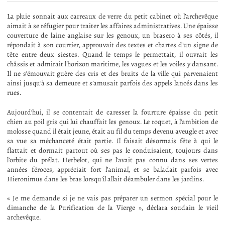
La pluie sonnait aux carreaux de verre du petit cabinet où l’archevêque
aimait à se réfugier pour traiter les affaires administratives. Une épaisse
couverture de laine anglaise sur les genoux, un brasero à ses côtés, il
répondait à son courrier, approuvait des textes et chartes d’un signe de
tête entre deux siestes. Quand le temps le permettait, il ouvrait les
châssis et admirait l’horizon maritime, les vagues et les voiles y dansant.
Il ne s’émouvait guère des cris et des bruits de la ville qui parvenaient
ainsi jusqu’à sa demeure et s’amusait parfois des appels lancés dans les
rues.
Aujourd’hui, il se contentait de caresser la fourrure épaisse du petit
chien au poil gris qui lui chauffait les genoux. Le roquet, à l’ambition de
molosse quand il était jeune, était au fil du temps devenu aveugle et avec
sa vue sa méchanceté était partie. Il faisait désormais fête à qui le
flattait et dormait partout où ses pas le conduisaient, toujours dans
l’orbite du prélat. Herbelot, qui ne l’avait pas connu dans ses vertes
années féroces, appréciait fort l’animal, et se baladait parfois avec
Hieronimus dans les bras lorsqu’il allait déambuler dans les jardins.
« Je me demande si je ne vais pas préparer un sermon spécial pour le
dimanche de la Purification de la Vierge », déclara soudain le vieil
archevêque.