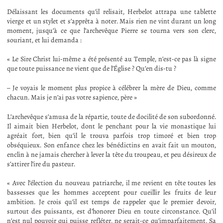
Délaissant les documents qu’il relisait, Herbelot attrapa une tablette
vierge et un stylet et s’apprêta à noter. Mais rien ne vint durant un long
moment, jusqu’à ce que l’archevêque Pierre se tourna vers son clerc,
souriant, et lui demanda :
« Le Sire Christ lui-même a été présenté au Temple, n’est-ce pas là signe
que toute puissance ne vient que de l’Église ? Qu’en dis-tu ?
– Je voyais le moment plus propice à célébrer la mère de Dieu, comme
chacun. Mais je n’ai pas votre sapience, père »
L’archevêque s’amusa de la répartie, toute de docilité de son subordonné.
Il aimait bien Herbelot, dont le penchant pour la vie monastique lui
agréait fort, bien qu’il le trouva parfois trop timoré et bien trop
obséquieux. Son enfance chez les bénédictins en avait fait un mouton,
enclin à ne jamais chercher à lever la tête du troupeau, et peu désireux de
s’attirer l’ire du pasteur.
« Avec l’élection du nouveau patriarche, il me revient en tête toutes les
bassesses que les hommes acceptent pour cueillir les fruits de leur
ambition. Je crois qu’il est temps de rappeler que le premier devoir,
surtout des puissants, est d’honorer Dieu en toute circonstance. Qu’il
n’est nul pouvoir qui puisse refléter, ne serait-ce qu’imparfaitement, Sa