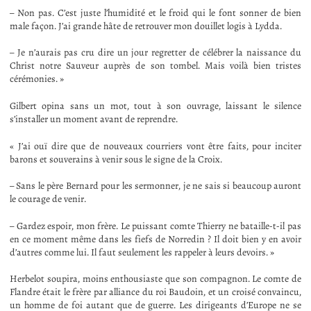
– Non pas. C’est juste l’humidité et le froid qui le font sonner de bien
male façon. J’ai grande hâte de retrouver mon douillet logis à Lydda.
– Je n’aurais pas cru dire un jour regretter de célébrer la naissance du
Christ notre Sauveur auprès de son tombel. Mais voilà bien tristes
cérémonies. »
Gilbert opina sans un mot, tout à son ouvrage, laissant le silence
s’installer un moment avant de reprendre.
« J’ai ouï dire que de nouveaux courriers vont être faits, pour inciter
barons et souverains à venir sous le signe de la Croix.
– Sans le père Bernard pour les sermonner, je ne sais si beaucoup auront
le courage de venir.
– Gardez espoir, mon frère. Le puissant comte Thierry ne bataille-t-il pas
en ce moment même dans les fiefs de Norredin ? Il doit bien y en avoir
d’autres comme lui. Il faut seulement les rappeler à leurs devoirs. »
Herbelot soupira, moins enthousiaste que son compagnon. Le comte de
Flandre était le frère par alliance du roi Baudoin, et un croisé convaincu,
un homme de foi autant que de guerre. Les dirigeants d’Europe ne se