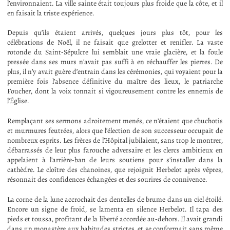
l’environnaient. La ville sainte était toujours plus froide que la côte, et il
en faisait la triste expérience.
Depuis qu’ils étaient arrivés, quelques jours plus tôt, pour les
célébrations de Noël, il ne faisait que grelotter et renifler. La vaste
rotonde du Saint-Sépulcre lui semblait une vraie glacière, et la foule
pressée dans ses murs n’avait pas suffi à en réchauffer les pierres. De
plus, il n’y avait guère d’entrain dans les cérémonies, qui voyaient pour la
première fois l’absence définitive du maître des lieux, le patriarche
Foucher, dont la voix tonnait si vigoureusement contre les ennemis de
l’Église.
Remplaçant ses sermons adroitement menés, ce n’étaient que chuchotis
et murmures feutrées, alors que l’élection de son successeur occupait de
nombreux esprits. Les frères de l’Hôpital jubilaient, sans trop le montrer,
débarrassés de leur plus farouche adversaire et les clercs ambitieux en
appelaient à l’arrière-ban de leurs soutiens pour s’installer dans la
cathèdre. Le cloître des chanoines, que rejoignit Herbelot après vêpres,
résonnait des confidences échangées et des sourires de connivence.
La corne de la lune accrochait des dentelles de brume dans un ciel étoilé.
Encore un signe de froid, se lamenta en silence Herbelot. Il tapa des
pieds et toussa, profitant de la liberté accordée au-dehors. Il avait grandi
dans un monastère aux habitudes strictes, et se conformait sans même