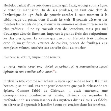
Herbelot parlait d’une voix douce tandis qu’il lisait, le doigt sous la ligne,
le texte du manuscrit. Un de ses privilèges, en tant que clerc de
l’archevêque de Tyr, était de pouvoir accéder à tout moment à la
bibliothèque du prélat, dont il avait les clefs. Il pouvait détacher des
meubles les recueils de prix, et ouvrir les armoires où étaient resserrés les
plus précieux. Il ne s’y trouvait rien de licencieux, mais pas mal
d’ouvrages décorés finement, importés à grands frais des scriptoriums
les plus prestigieux. Le volume que parcourait Herbelot était d’ailleurs
orné de magnifiques lettrines de couleur, ornées de feuillages aux
complexes volutes, couchées sur un vélin doux au toucher.
Il acheva sa lecture, empreint de sérieux.
«
Gratia Domini nostri Jesu Christi, et caritas Dei, et communicatio Sancti
2)
Spiritus sit cum omnibus vobis. Amen
.»
Il releva la tête, comme remâchant la leçon apprise de ce texte. Il aimait
beaucoup saint Paul. Pas tant pour le contenu que par la richesse de ses
épîtres. Comme l’abbé de Clairvaux, il avait entretenu une
correspondance nombreuse et variée, désireux de répandre la
profondeur de ses connaissances des mystères divins à tous les fidèles
en détresse. Il apportait la lumière à ceux qui erraient dans les ténèbres.