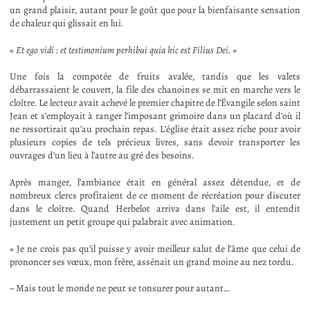
un grand plaisir, autant pour le goût que pour la bienfaisante sensation
de chaleur qui glissait en lui.
«
Et ego vidi : et testimonium perhibui quia hic est Filius Dei.
»
Une fois la compotée de fruits avalée, tandis que les valets
débarrassaient le couvert, la file des chanoines se mit en marche vers le
cloître. Le lecteur avait achevé le premier chapitre de l’Évangile selon saint
Jean et s’employait à ranger l’imposant grimoire dans un placard d’où il
ne ressortirait qu’au prochain repas. L’église était assez riche pour avoir
plusieurs copies de tels précieux livres, sans devoir transporter les
ouvrages d’un lieu à l’autre au gré des besoins.
Après manger, l’ambiance était en général assez détendue, et de
nombreux clercs profitaient de ce moment de récréation pour discuter
dans le cloître. Quand Herbelot arriva dans l’aile est, il entendit
justement un petit groupe qui palabrait avec animation.
« Je ne crois pas qu’il puisse y avoir meilleur salut de l’âme que celui de
prononcer ses vœux, mon frère, assénait un grand moine au nez tordu.
– Mais tout le monde ne peut se tonsurer pour autant…