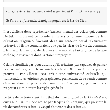
«
Et ego vidi : et testimonium perhibui quia hic est Filius Dei.
», verset 34
Et j’ai vu, et j’ai rendu témoignage qu’il est le Fils de Dieu.
Il est difficile de se représenter l’univers mental des oblats qui, comme
Herbelot, scrutaient le monde à travers le prisme unique de leur
éducation religieuse. Évoluant dans un contexte social relativement
préservé, où ils ne connaissaient que peu les aléas de la vie du commun,
il leur semblait naturel de plaquer sur le moindre fait la grille de lecture
catholique et savante dont ils étaient imprégnés.
Cela ne signifiait pas pour autant qu’ils n’étaient pas capables de penser
par eux-mêmes, la richesse intellectuelle du XIIe siècle est là pour le
prouver . Par ailleurs, cela créait une universalité culturelle qui
transcendait les origines géographiques, permettant de se sentir comme
chez soi dans la plus petite communauté religieuse, pourvu qu’elle
respectât au minimum les règles générales.
Le titre de ce texte vient du début du titre originel de la
Légende dorée
,
ouvrage du XIIIe siècle rédigé par Jacques de Voragine, qui présente la
vie de nombreux saints : « Ce qui doit être lu des saints… »