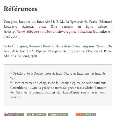
Références
Voragine, Jacques de, Roze Abbé J.-B. M.,
La légende dorée
, Paris : Édouard
Rouveyre éditeur, 1902. Une version en ligne existe :
http://www.abbaye-saint-benoit.ch/voragine/index.htm
[consulté le 9
avril 2015].
Le Goff Jacques, Rémond René,
Histoire de la France religieuse. Tome 1. Des
dieux de la Gaule à la Papauté d’Avignon (des origines au XIVe siècle)
, Paris,
éditions du Seuil, 1988.
1)
Frédéric de la Roche, alors évêque d’Acre et futur archevêque de
Tyr.
2)
Dernier verset du chap. 13 de la Seconde épitre de saint Paul aux
Corinthiens : « Que la grâce de notre Seigneur Jésus-Christ, l’amour
de Dieu et la communication du Saint-Esprit soient avec vous
tous ! »