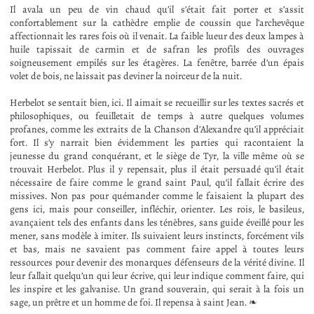
Il avala un peu de vin chaud qu’il s’était fait porter et s’assit
confortablement sur la cathèdre emplie de coussin que l’archevêque
affectionnait les rares fois où il venait. La faible lueur des deux lampes à
huile tapissait de carmin et de safran les profils des ouvrages
soigneusement empilés sur les étagères. La fenêtre, barrée d’un épais
volet de bois, ne laissait pas deviner la noirceur de la nuit.
Herbelot se sentait bien, ici. Il aimait se recueillir sur les textes sacrés et
philosophiques, ou feuilletait de temps à autre quelques volumes
profanes, comme les extraits de la Chanson d’Alexandre qu’il appréciait
fort. Il s’y narrait bien évidemment les parties qui racontaient la
jeunesse du grand conquérant, et le siège de Tyr, la ville même où se
trouvait Herbelot. Plus il y repensait, plus il était persuadé qu’il était
nécessaire de faire comme le grand saint Paul, qu’il fallait écrire des
missives. Non pas pour quémander comme le faisaient la plupart des
gens ici, mais pour conseiller, infléchir, orienter. Les rois, le basileus,
avançaient tels des enfants dans les ténèbres, sans guide éveillé pour les
mener, sans modèle à imiter. Ils suivaient leurs instincts, forcément vils
et bas, mais ne savaient pas comment faire appel à toutes leurs
ressources pour devenir des monarques défenseurs de la vérité divine. Il
leur fallait quelqu’un qui leur écrive, qui leur indique comment faire, qui
les inspire et les galvanise. Un grand souverain, qui serait à la fois un
sage, un prêtre et un homme de foi. Il repensa à saint Jean. ❧