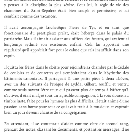
y penser à la discipline la plus sévère. Pour lui, la règle de vie des
chanoines du Saint-Sépulcre était bien souple et permissive, et lui
semblait comme des vacances.
Il avait accompagné l’archevêque Pierre de Tyr, et en tant que
fonctionnaire du prestigieux prélat, était hébergé dans le palais du
patriarche. Mais il aimait assister aux offices des heures, qui avaient si
longtemps rythmé son existence, enfant. Cela lui apportait une
régularité qu’il appréciait fort pour le calme que cela insufflait dans son
esprit.
Il quitta les frères dans le cloître pour rejoindre sa chambre par le dédale
de couloirs et de courettes qui s’emboîtaient dans le labyrinthe des
bâtiments canoniaux. Il partageait là une petite pièce à deux alcôves,
avec un des suivants de l’évêque de Lydda, Gilbert. Joufflu et ventru
comme seuls savent l’être ceux qui passent plus de temps à bâfrer qu’à
s’activer, il était malgré tout un agréable compagnon, à la voix douce, au
timbre juste, faite pour les hymnes les plus difficiles. Il était animé d’une
passion sans borne pour tout ce qui avait trait à la musique, et espérait
bien un jour devenir chantre de sa congrégation.
En attendant, il se contentait d’aider comme clerc de second rang,
prenant des notes, classant les documents, et portant les messages. Il ne