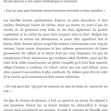
l’étude plaisait à son esprit méthodique et routinier.
«
Erat lux vera, quæ illuminat omnem hominem venientem in hunc mundum.
»
Les lentilles étaient agrémentées d’épices au goût douceâtre, et leur
couleur dénonçait l’ajout de safran, mais au moins n’y avait-il pas de
viande ou de garniture trop riche. Le vin était également de qualité
supérieure, et la croûte du pain frais craquait sous la dent. Malgré son
éducation et toutes ses préventions, le jeune clerc appréciait fort la
bonne chère, dernier plaisir auquel les moines s’adonnaient sans trop de
retenue. Leurs vastes domaines et leur richesse permettaient de doter
grassement les celliers, et la dérive était par trop fréquente. Un peu de
tempérance n’était néanmoins pas malvenu selon Herbelot, pour qui les
joies de la table constituaient un péché coupable qu’il était bien souvent
obligé d’avouer à confesse. Ce n’était certes pas son seul défaut, mais
celui auquel il succombait le plus aisément. En dehors peut-être de celui
de la vanité, qu’il reconnaissait bien moins volontiers.
«
Hic erat quem dixi : Qui post me venturus est, ante me factus est : quia prior me
erat.
»
Un plat de darnes de poisson, à l’ail, au persil et au citron fut déposé à
son intention devant lui. Le fumet brulant lui réchauffait le visage
autant qu’il satisfaisait ses narines. Il avala le contenu de l’écuelle avec