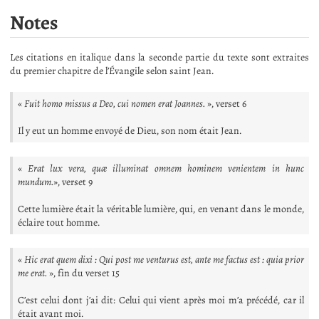
Notes
Les citations en italique dans la seconde partie du texte sont extraites
du premier chapitre de l’Évangile selon saint Jean.
«
Fuit homo
missus a Deo,
cui nomen erat Joannes.
», verset 6
Il y eut un homme envoyé de Dieu, son nom était Jean.
«
Erat lux vera, quæ illuminat omnem hominem venientem in hunc
mundum.
», verset 9
Cette lumière était la véritable lumière, qui, en venant dans le monde,
éclaire tout homme.
«
Hic erat quem dixi : Qui post me venturus est, ante me factus est : quia prior
me erat.
», fin du verset 15
C’est celui dont j’ai dit: Celui qui vient après moi m’a précédé, car il
était avant moi.