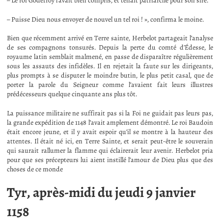
– Le roi Godefroy l’avait bien compris, et tenait patriarche pour son sire.
– Puisse Dieu nous envoyer de nouvel un tel roi ! », confirma le moine.
Bien que récemment arrivé en Terre sainte, Herbelot partageait l’analyse
de ses compagnons tonsurés. Depuis la perte du comté d’Édesse, le
royaume latin semblait malmené, en passe de disparaître régulièrement
sous les assauts des infidèles. Il en rejetait la faute sur les dirigeants,
plus prompts à se disputer le moindre butin, le plus petit casal, que de
porter la parole du Seigneur comme l’avaient fait leurs illustres
prédécesseurs quelque cinquante ans plus tôt.
La puissance militaire ne suffirait pas si la Foi ne guidait pas leurs pas,
la grande expédition de 1148 l’avait amplement démontré. Le roi Baudoin
était encore jeune, et il y avait espoir qu’il se montre à la hauteur des
attentes. Il était né ici, en Terre Sainte, et serait peut-être le souverain
qui saurait rallumer la flamme qui éclairerait leur avenir. Herbelot pria
pour que ses précepteurs lui aient instillé l’amour de Dieu plus que des
choses de ce monde
Tyr, après-midi du jeudi 9 janvier
1158