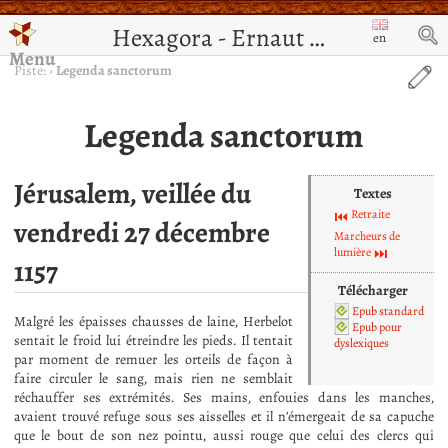
Hexagora - Ernaut de Jérusalem
en
Menu
Piste:
›
Legenda sanctorum
Legenda sanctorum
Jérusalem, veillée du
Textes
Retraite
vendredi 27 décembre
Marcheurs de
lumière
1157
Télécharger
Epub standard
Malgré les épaisses chausses de laine, Herbelot
Epub pour
sentait le froid lui étreindre les pieds. Il tentait
dyslexiques
par moment de remuer les orteils de façon à
faire circuler le sang, mais rien ne semblait
réchauffer ses extrémités. Ses mains, enfouies dans les manches,
avaient trouvé refuge sous ses aisselles et il n’émergeait de sa capuche
que le bout de son nez pointu, aussi rouge que celui des clercs qui