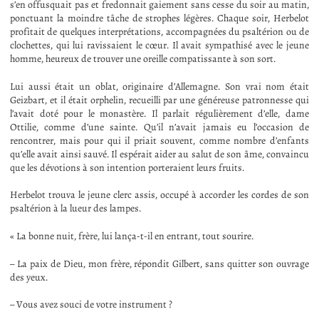
s’en offusquait pas et fredonnait gaiement sans cesse du soir au matin,
ponctuant la moindre tâche de strophes légères. Chaque soir, Herbelot
profitait de quelques interprétations, accompagnées du psaltérion ou de
clochettes, qui lui ravissaient le cœur. Il avait sympathisé avec le jeune
homme, heureux de trouver une oreille compatissante à son sort.
Lui aussi était un oblat, originaire d’Allemagne. Son vrai nom était
Geizbart, et il était orphelin, recueilli par une généreuse patronnesse qui
l’avait doté pour le monastère. Il parlait régulièrement d’elle, dame
Ottilie, comme d’une sainte. Qu’il n’avait jamais eu l’occasion de
rencontrer, mais pour qui il priait souvent, comme nombre d’enfants
qu’elle avait ainsi sauvé. Il espérait aider au salut de son âme, convaincu
que les dévotions à son intention porteraient leurs fruits.
Herbelot trouva le jeune clerc assis, occupé à accorder les cordes de son
psaltérion à la lueur des lampes.
« La bonne nuit, frère, lui lança-t-il en entrant, tout sourire.
– La paix de Dieu, mon frère, répondit Gilbert, sans quitter son ouvrage
des yeux.
– Vous avez souci de votre instrument ?