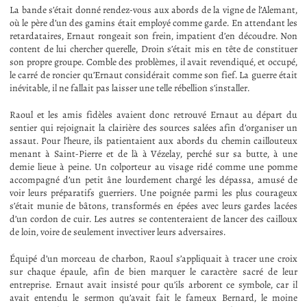
La bande s’était donné rendez-vous aux abords de la vigne de l’Alemant,
où le père d’un des gamins était employé comme garde. En attendant les
retardataires, Ernaut rongeait son frein, impatient d’en découdre. Non
content de lui chercher querelle, Droin s’était mis en tête de constituer
son propre groupe. Comble des problèmes, il avait revendiqué, et occupé,
le carré de roncier qu’Ernaut considérait comme son fief. La guerre était
inévitable, il ne fallait pas laisser une telle rébellion s’installer.
Raoul et les amis fidèles avaient donc retrouvé Ernaut au départ du
sentier qui rejoignait la clairière des sources salées afin d’organiser un
assaut. Pour l’heure, ils patientaient aux abords du chemin caillouteux
menant à Saint-Pierre et de là à Vézelay, perché sur sa butte, à une
demie lieue à peine. Un colporteur au visage ridé comme une pomme
accompagné d’un petit âne lourdement chargé les dépassa, amusé de
voir leurs préparatifs guerriers. Une poignée parmi les plus courageux
s’était munie de bâtons, transformés en épées avec leurs gardes lacées
d’un cordon de cuir. Les autres se contenteraient de lancer des cailloux
de loin, voire de seulement invectiver leurs adversaires.
Équipé d’un morceau de charbon, Raoul s’appliquait à tracer une croix
sur chaque épaule, afin de bien marquer le caractère sacré de leur
entreprise. Ernaut avait insisté pour qu’ils arborent ce symbole, car il
avait entendu le sermon qu’avait fait le fameux Bernard, le moine