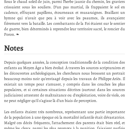
Sous le chaud soleil de juin, parmi l’herbe jaunie du chemin, les graviers
crissaient sous les souliers. D’un pas martial, ils frappaient le sol en
cadence, effrayant papillons, étourneaux et musaraignes. Braillant un
hymne qui n’avait que peu à voir avec les psaumes, ils avançaient
fièrement vers la bataille. Les combattants de la Foi étaient sur le sentier
de guerre, bien déterminés à reprendre leur territoire sacré, le roncier du
Poron. ❧
Notes
Depuis quelques années, la conception traditionnelle de la condition des
enfants au Moyen Âge a bien évolué. À travers les sources scripturaires et
les découvertes archéologiques, les chercheurs nous brossent un portrait
beaucoup moins noir qu’envisagé depuis les travaux de Philippe Ariès. Il
existait un temps pour s’amuser, y compris dans les couches les plus
populaires, et si certaines situations décrites (surtout dans les sources
judiciaires) attestent de maltraitance ou d’exploitation, voire de viols, on
ne peut négliger qu’il s’agisse là d’un biais de perception.
Les enfants étaient très nombreux, représentant une partie importante
de la population à une époque où la mortalité infantile était dévastatrice.
Malgré ces décès fréquents, l’attachement des parents était bien réel, et
même les clercs, parmi les plus prompts à la punition, faisaient parfois