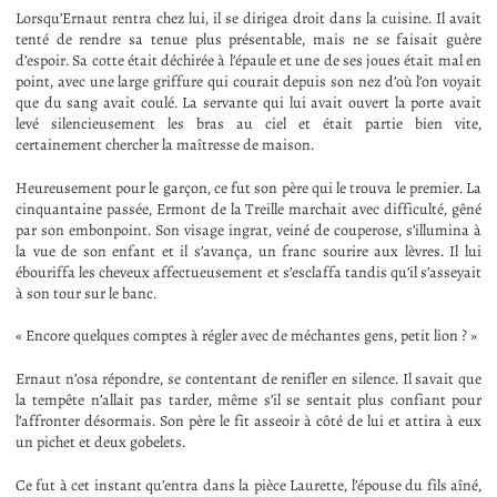
Lorsqu’Ernaut rentra chez lui, il se dirigea droit dans la cuisine. Il avait
tenté de rendre sa tenue plus présentable, mais ne se faisait guère
d’espoir. Sa cotte était déchirée à l’épaule et une de ses joues était mal en
point, avec une large griffure qui courait depuis son nez d’où l’on voyait
que du sang avait coulé. La servante qui lui avait ouvert la porte avait
levé silencieusement les bras au ciel et était partie bien vite,
certainement chercher la maîtresse de maison.
Heureusement pour le garçon, ce fut son père qui le trouva le premier. La
cinquantaine passée, Ermont de la Treille marchait avec difficulté, gêné
par son embonpoint. Son visage ingrat, veiné de couperose, s’illumina à
la vue de son enfant et il s’avança, un franc sourire aux lèvres. Il lui
ébouriffa les cheveux affectueusement et s’esclaffa tandis qu’il s’asseyait
à son tour sur le banc.
« Encore quelques comptes à régler avec de méchantes gens, petit lion ? »
Ernaut n’osa répondre, se contentant de renifler en silence. Il savait que
la tempête n’allait pas tarder, même s’il se sentait plus confiant pour
l’affronter désormais. Son père le fit asseoir à côté de lui et attira à eux
un pichet et deux gobelets.
Ce fut à cet instant qu’entra dans la pièce Laurette, l’épouse du fils aîné,