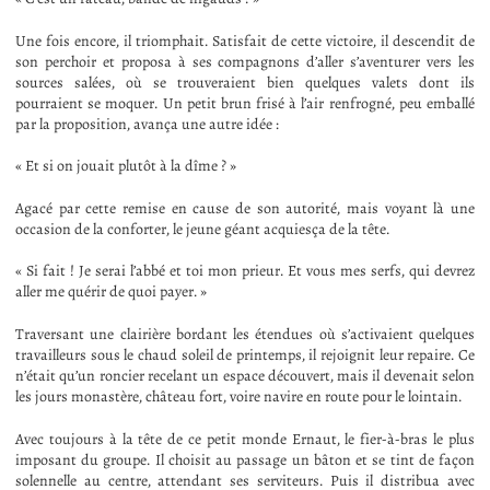
Une fois encore, il triomphait. Satisfait de cette victoire, il descendit de
son perchoir et proposa à ses compagnons d’aller s’aventurer vers les
sources salées, où se trouveraient bien quelques valets dont ils
pourraient se moquer. Un petit brun frisé à l’air renfrogné, peu emballé
par la proposition, avança une autre idée :
« Et si on jouait plutôt à la dîme ? »
Agacé par cette remise en cause de son autorité, mais voyant là une
occasion de la conforter, le jeune géant acquiesça de la tête.
« Si fait ! Je serai l’abbé et toi mon prieur. Et vous mes serfs, qui devrez
aller me quérir de quoi payer. »
Traversant une clairière bordant les étendues où s’activaient quelques
travailleurs sous le chaud soleil de printemps, il rejoignit leur repaire. Ce
n’était qu’un roncier recelant un espace découvert, mais il devenait selon
les jours monastère, château fort, voire navire en route pour le lointain.
Avec toujours à la tête de ce petit monde Ernaut, le fier-à-bras le plus
imposant du groupe. Il choisit au passage un bâton et se tint de façon
solennelle au centre, attendant ses serviteurs. Puis il distribua avec