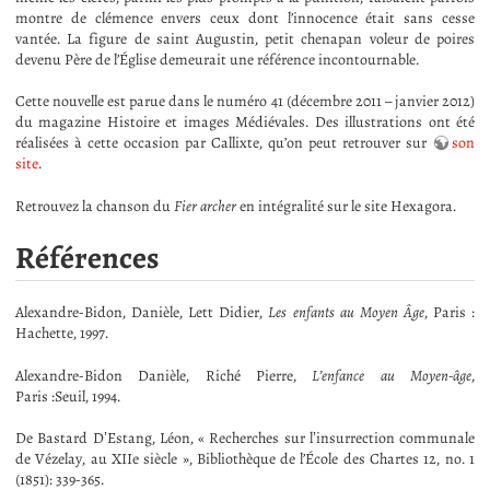
montre de clémence envers ceux dont l’innocence était sans cesse
vantée. La figure de saint Augustin, petit chenapan voleur de poires
devenu Père de l’Église demeurait une référence incontournable.
Cette nouvelle est parue dans le numéro 41 (décembre 2011 – janvier 2012)
du magazine Histoire et images Médiévales. Des illustrations ont été
réalisées à cette occasion par Callixte, qu’on peut retrouver sur
son
site
.
Retrouvez la chanson du
Fier archer
en intégralité sur le site Hexagora.
Références
Alexandre-Bidon, Danièle, Lett Didier,
Les enfants au Moyen Âge
, Paris :
Hachette, 1997.
Alexandre-Bidon Danièle, Riché Pierre,
L’enfance au Moyen-âge
,
Paris :Seuil, 1994.
De Bastard DʼEstang, Léon, « Recherches sur lʼinsurrection communale
de Vézelay, au XIIe siècle », Bibliothèque de l’École des Chartes 12, no. 1
(1851): 339-365.