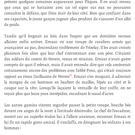
présent quelques semaines auparavant pour Pâques. Il en avait retenu
que ceux qui se battaient avec un tel signe sur eux ne pouvaient
connaître la défaite, que Dieu était de leur côté. Bien que confiant dans
ses capacités, le jeune garçon jugeait plus prudent de s’assurer d’un allié
de poids.
Tandis qu’il lorgnait au loin dans l’espoir que ses dernières recrues
allaient enfin arriver, Ernaut vit une troupe de cavaliers armés qui
avançaient au pas, descendant visiblement de Vézelay. Il les avait croisés
plusieurs fois alors que leur chef s’entretenait avec son père. C’étaient
des soldats du comte de Nevers, venus en mission. Ernaut n’avait guère
compris de quoi il relevait, mais il avait entendu dire que cela amènerait
certainement encore des problèmes avec l’abbé Pons, qui s’était toujours
1)
opposé au vieux Guillaume de Nevers
. Ernaut s’en moquait, il admirait
la morgue de ces hommes en haubert de mailles, l’épée au côté et le
casque sur la tête. Lorsqu’ils laçaient la ventaille de leur coiffe, on ne
voyait plus que leurs yeux intrépides, encadrant le nasal d’acier.
Les autres gamins vinrent regarder passer la petite troupe, bouche bée
devant ces anges de la mort à l’attitude désinvolte. Le chef de l’escadron,
monté sur un superbe étalon bai à l’allure anxieuse, reconnut Ernaut et
lui fit un rapide geste amical. Il s’esclaffa, en désignant les enfants à ses
hommes :