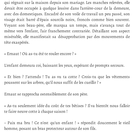
qui régnait sur la maison depuis son mariage. Les manches relevées, elle
devait être occupée à quelque lessive dans l’arrière-cour de la demeure,
avec des domestiques. Encadré de son voile de travail un peu passé, son
visage était barré d’épais sourcils noirs, froncés comme bien souvent.
Voyant son beau-père, elle marqua un temps, mais s’avança tout de
même vers l’enfant, l’air franchement contrariée. Détaillant son aspect
misérable, elle manifestait sa désapprobation par des mouvements de
tête exaspérés.
« Ernaut ! Où as-tu été te rouler encore ? »
L’enfant demeura coi, baissant les yeux, espérant de prompts secours.
« Et bien ? J’attends ! Tu as vu ta cotte ? Crois-tu que les vêtements
poussent sur les arbres, qu’il nous suffit de les cueillir ? »
Ernaut se rapprocha ostensiblement de son père.
« As-tu seulement idée du coût de tes bêtises ? Il va bientôt nous falloir
te faire neuve cotte à chaque saison !
– Paix ma bru ! Ce n’est qu’un enfant ! » répondit doucement le vieil
homme, posant un bras protecteur autour de son fils.