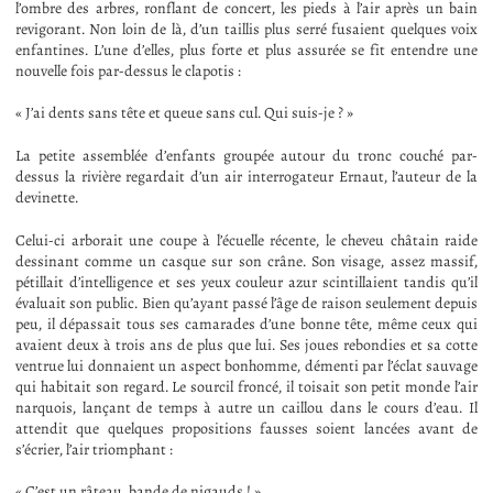
l’ombre des arbres, ronflant de concert, les pieds à l’air après un bain
revigorant. Non loin de là, d’un taillis plus serré fusaient quelques voix
enfantines. L’une d’elles, plus forte et plus assurée se fit entendre une
nouvelle fois par-dessus le clapotis :
« J’ai dents sans tête et queue sans cul. Qui suis-je ? »
La petite assemblée d’enfants groupée autour du tronc couché par-
dessus la rivière regardait d’un air interrogateur Ernaut, l’auteur de la
devinette.
Celui-ci arborait une coupe à l’écuelle récente, le cheveu châtain raide
dessinant comme un casque sur son crâne. Son visage, assez massif,
pétillait d’intelligence et ses yeux couleur azur scintillaient tandis qu’il
évaluait son public. Bien qu’ayant passé l’âge de raison seulement depuis
peu, il dépassait tous ses camarades d’une bonne tête, même ceux qui
avaient deux à trois ans de plus que lui. Ses joues rebondies et sa cotte
ventrue lui donnaient un aspect bonhomme, démenti par l’éclat sauvage
qui habitait son regard. Le sourcil froncé, il toisait son petit monde l’air
narquois, lançant de temps à autre un caillou dans le cours d’eau. Il
attendit que quelques propositions fausses soient lancées avant de
s’écrier, l’air triomphant :
« C’est un râteau, bande de nigauds ! »