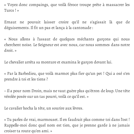
« Voyez donc compaings, que voilà féroce troupe prête à massacrer les
Turcs ! »
Ernaut ne pouvait laisser croire qu’il ne s’agissait là que de
déguisements. Il fit un pas et lança à la cantonade :
« Nous allons à l’assaut de quelques méchants garçons qui nous
cherchent noise. Le Seigneur est avec nous, car nous sommes dans notre
droit. »
Le chevalier arrêta sa monture et examina le garçon devant lui.
« Par la Barbedieu, que voilà marmot plus fier qu’un pet ! Qui a osé s’en
prendre à toi et les tiens ?
– Il a pour nom Droin, mais ne vaut guère plus qu’étron de loup. Une tête
vérolée posée sur un tas pourri, voilà ce qu’il est. »
Le cavalier hocha la tête, un sourire aux lèvres.
« Tu parles de vrai, marmouset. Il en faudrait plus comme toi dans l’ost !
Rappelle-moi donc quel nom est tien, que je prenne garde à ne jamais
croiser ta route qu’en ami. »