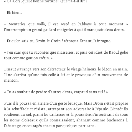
« Ça alors, quelle bonne fortune ! Que t’a-t-il dit ?
– Eh bien…
– Menteries que voilà, il est resté en l’abbaye à tout moment »
l’interrompit un grand gaillard maigrelet à qui il manquait deux dents.
– Et qu’en sais-tu, Droin-le-Groin ? rétorqua Ernaut, l’air rogue.
– J’en sais que tu racontes que niaiseries, et puis cet idiot de Raoul gobe
tout comme goujon crétin. »
Ernaut s’avança vers son détracteur, le visage haineux, le bâton en main.
Il ne s’arrêta qu’une fois collé à lui et le provoqua d’un mouvement de
menton.
« Tu as souhait de perdre d’autres dents, crapaud sans cul ? »
Puis il le poussa en arrière d’un geste brusque. Mais Droin s’était préparé
à la rebuffade et résista, attrapant son adversaire à l’épaule. Bientôt ils
roulèrent au sol, parmi les caillasses et la poussière, s’invectivant de tous
les noms d’oiseaux qu’ils connaissaient, ahanant comme bucherons à
l’abattage, encouragés chacun par quelques partisans.