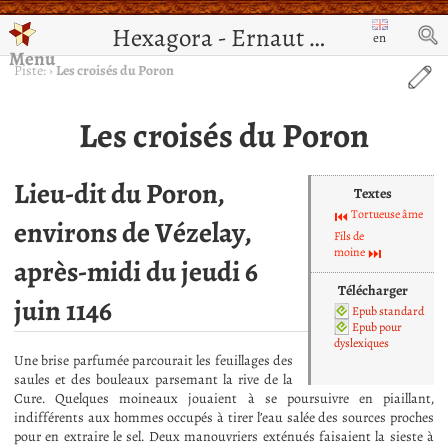
Hexagora - Ernaut de Jérusalem
en
Menu
Piste:
›
Les croisés du Poron
Les croisés du Poron
Lieu-dit du Poron,
Textes
Tortueuse âme
environs de Vézelay,
Fils de
moine
après-midi du jeudi 6
Télécharger
juin 1146
Epub standard
Epub pour
dyslexiques
Une brise parfumée parcourait les feuillages des
saules et des bouleaux parsemant la rive de la
Cure. Quelques moineaux jouaient à se poursuivre en piaillant,
indifférents aux hommes occupés à tirer l’eau salée des sources proches
pour en extraire le sel. Deux manouvriers exténués faisaient la sieste à