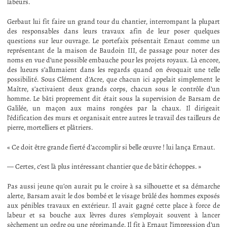
labeurs.
Gerbaut lui fit faire un grand tour du chantier, interrompant la plupart
des responsables dans leurs travaux afin de leur poser quelques
questions sur leur ouvrage. Le portefaix présentait Ernaut comme un
représentant de la maison de Baudoin III, de passage pour noter des
noms en vue d’une possible embauche pour les projets royaux. Là encore,
des lueurs s’allumaient dans les regards quand on évoquait une telle
possibilité. Sous Clément d’Acre, que chacun ici appelait simplement le
Maître, s’activaient deux grands corps, chacun sous le contrôle d’un
homme. Le bâti proprement dit était sous la supervision de Barsam de
Galilée, un maçon aux mains rongées par la chaux. Il dirigeait
l’édification des murs et organisait entre autres le travail des tailleurs de
pierre, mortelliers et plâtriers.
« Ce doit être grande fierté d’accomplir si belle œuvre ! lui lança Ernaut.
— Certes, c’est là plus intéressant chantier que de bâtir échoppes. »
Pas aussi jeune qu’on aurait pu le croire à sa silhouette et sa démarche
alerte, Barsam avait le dos bombé et le visage brûlé des hommes exposés
aux pénibles travaux en extérieur. Il avait gagné cette place à force de
labeur et sa bouche aux lèvres dures s’employait souvent à lancer
sèchement un ordre ou une réprimande. Il fit à Ernaut l’impression d’un