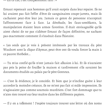
— En ce cas, c’est complètement raté ! »
Ernaut repensait aux hommes qu’il avait surpris dans leur repaire. Ils ne
lui avaient pas fait l’effet d’être de sanguinaires coupe-jarrets, mais ils
cachaient peut-être leur jeu. Jamais ce genre de personne n’acceptait
l’affrontement face à face. La dérobade, les faux-semblants, la
manipulation étaient leurs armes favorites. Il était envisageable qu’ils
aient choisi de ne pas s’aliéner Ernaut de façon définitive, ne sachant
pas exactement comment il s’insérait dans l’histoire.
« Les seuls que je vois à présent intéressés par les travaux du père
Waulsort sont la clique d’Aymar, peut-être ont-ils voulu forcer la main à
ce pauvre Herbelot…
— Tu m’as confié qu’ils n’ont jamais fait allusion à lui. Et ils n’auraient
pas pris la peine de fouiller la maison si tardivement s’ils savaient les
documents étudiés au palais par le père Gonteux.
— C’est là évidence, je le concède. Et bien que je n’incline guère à leur
accorder la moindre créance, ils ne m’ont pas fait si mâle impression. Ils
n’agissaient pas comme sournois murdriers. C’est fort dommage que tu
n’aies rien trouvé sur leur maître dans les différents papiers.
— Il y en a tellement ! J’espère toujours trouver une lettre où des noms