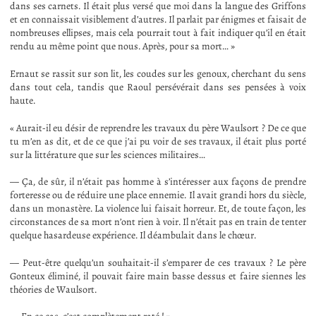
dans ses carnets. Il était plus versé que moi dans la langue des Griffons
et en connaissait visiblement d’autres. Il parlait par énigmes et faisait de
nombreuses ellipses, mais cela pourrait tout à fait indiquer qu’il en était
rendu au même point que nous. Après, pour sa mort… »
Ernaut se rassit sur son lit, les coudes sur les genoux, cherchant du sens
dans tout cela, tandis que Raoul persévérait dans ses pensées à voix
haute.
« Aurait-il eu désir de reprendre les travaux du père Waulsort ? De ce que
tu m’en as dit, et de ce que j’ai pu voir de ses travaux, il était plus porté
sur la littérature que sur les sciences militaires…
— Ça, de sûr, il n’était pas homme à s’intéresser aux façons de prendre
forteresse ou de réduire une place ennemie. Il avait grandi hors du siècle,
dans un monastère. La violence lui faisait horreur. Et, de toute façon, les
circonstances de sa mort n’ont rien à voir. Il n’était pas en train de tenter
quelque hasardeuse expérience. Il déambulait dans le chœur.
— Peut-être quelqu’un souhaitait-il s’emparer de ces travaux ? Le père
Gonteux éliminé, il pouvait faire main basse dessus et faire siennes les
théories de Waulsort.