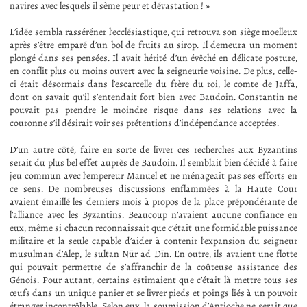
navires avec lesquels il sème peur et dévastation ! »
L’idée sembla rasséréner l’ecclésiastique, qui retrouva son siège moelleux
après s’être emparé d’un bol de fruits au sirop. Il demeura un moment
plongé dans ses pensées. Il avait hérité d’un évêché en délicate posture,
en conflit plus ou moins ouvert avec la seigneurie voisine. De plus, celle-
ci était désormais dans l’escarcelle du frère du roi, le comte de Jaffa,
dont on savait qu’il s’entendait fort bien avec Baudoin. Constantin ne
pouvait pas prendre le moindre risque dans ses relations avec la
couronne s’il désirait voir ses prétentions d’indépendance acceptées.
D’un autre côté, faire en sorte de livrer ces recherches aux Byzantins
serait du plus bel effet auprès de Baudoin. Il semblait bien décidé à faire
jeu commun avec l’empereur Manuel et ne ménageait pas ses efforts en
ce sens. De nombreuses discussions enflammées à la Haute Cour
avaient émaillé les derniers mois à propos de la place prépondérante de
l’alliance avec les Byzantins. Beaucoup n’avaient aucune confiance en
eux, même si chacun reconnaissait que c’était une formidable puissance
militaire et la seule capable d’aider à contenir l’expansion du seigneur
musulman d’Alep, le sultan Nūr ad Dīn. En outre, ils avaient une flotte
qui pouvait permettre de s’affranchir de la coûteuse assistance des
Génois. Pour autant, certains estimaient que c’était là mettre tous ses
œufs dans un unique panier et se livrer pieds et poings liés à un pouvoir
étranger incontrôlable. Selon eux, la soumission d’Antioche ne serait que