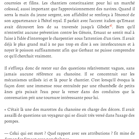
courroies et filins. Les chantiers constituaient pour lui un marché
colossal, aussi important que l’approvisionnement des navires. Quand il
serra la main du jeune sergent, son affabilité se renforça à l’énoncé de
son appartenance à l’hôtel royal. Il parlait avec l’accent italien qu’Ernaut
4)
avait découvert lors de sa traversée jusqu’à Gibelet
. Bien qu’il
n’entretînt aucune prévention contre les Génois, Ernaut se sentit mal à
l’aise à l’idée d’interroger le charpentier sous l’attention d’un tiers. Il avait
déjà le plus grand mal à ne pas trop en dire à ses interlocuteurs et à
noyer le poisson suffisamment afin que Gerbaut ne puisse comprendre
ce qu’il cherchait vraiment.
Il s’efforça donc de rester sur des questions relativement vagues, sans
jamais aucune référence au chanoine. Il se concentrait sur les
mécanismes utilisés ici et là pour le chantier. C’est lorsqu’il évoqua la
façon dont une immense roue entraînée par une ribambelle de petits
ânes gris puisait l’eau pour la verser dans des conduites que la
conversation prit une tournure intéressante pour lui.
« C’était là une des marottes du chanoine en charge des décors. Il avait
assailli de questions un voyageur qui se disait très versé dans l’usage des
pompes.
— Celui qui est mort ? Quel rapport avec ses attributions ? fit mine de