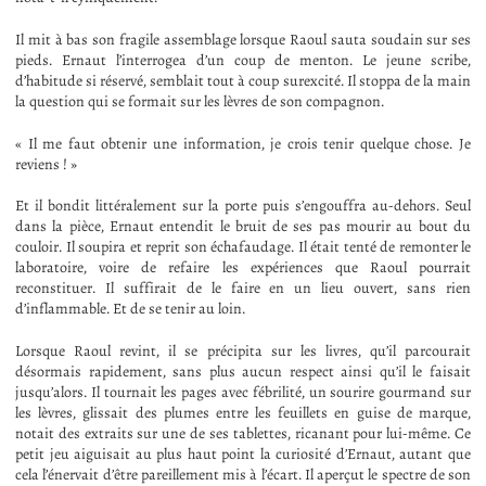
Il mit à bas son fragile assemblage lorsque Raoul sauta soudain sur ses
pieds. Ernaut l’interrogea d’un coup de menton. Le jeune scribe,
d’habitude si réservé, semblait tout à coup surexcité. Il stoppa de la main
la question qui se formait sur les lèvres de son compagnon.
« Il me faut obtenir une information, je crois tenir quelque chose. Je
reviens ! »
Et il bondit littéralement sur la porte puis s’engouffra au-dehors. Seul
dans la pièce, Ernaut entendit le bruit de ses pas mourir au bout du
couloir. Il soupira et reprit son échafaudage. Il était tenté de remonter le
laboratoire, voire de refaire les expériences que Raoul pourrait
reconstituer. Il suffirait de le faire en un lieu ouvert, sans rien
d’inflammable. Et de se tenir au loin.
Lorsque Raoul revint, il se précipita sur les livres, qu’il parcourait
désormais rapidement, sans plus aucun respect ainsi qu’il le faisait
jusqu’alors. Il tournait les pages avec fébrilité, un sourire gourmand sur
les lèvres, glissait des plumes entre les feuillets en guise de marque,
notait des extraits sur une de ses tablettes, ricanant pour lui-même. Ce
petit jeu aiguisait au plus haut point la curiosité d’Ernaut, autant que
cela l’énervait d’être pareillement mis à l’écart. Il aperçut le spectre de son