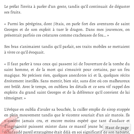
Le prélat l’invita à parler d’un geste, tandis qu’il continuait de déguster
ses fruits.
« Parmi les pérégrins, dont j’étais, on parle fort des aventures de saint
Georges et de son exploit à tuer le dragon. Dans mes jouvences, on
présentait parfois ces créatures comme cracheuses de feu… »
Ses bras s’animaient tandis qu’il parlait, ses traits mobiles se mettaient
à vivre ce qu’il évoquait.
« Il faut parler à tous ceux qui passent ici de l’ouverture de la tombe du
saint homme, et de la mort qui s’ensuivit pour certains, par un feu
magique. Ne précisez rien, quelques anecdotes ici et là, quelques récits
droitement instillés. Sans mentir, bien sûr, sans dire où ces malheureux
ont brûlé. Avec le temps, on oubliera les détails et ce sera vif rappel des
exploits du grand saint Georges et de la déférence qu’il convient de lui
témoigner. »
L’évêque en oublia d’avaler sa bouchée, la cuiller emplie de sirop stoppée
en plein mouvement tandis que le vicomte souriait d’un air matois. Ils
n’avaient jamais cru, et encore moins espéré que tant d’audace et
d’ingéniosité puissent exister dans ce massif jeune homme. Qu’il ait
Haut de page
échafaudé pareil stratagème était déjà en soi significatif de son habileté,