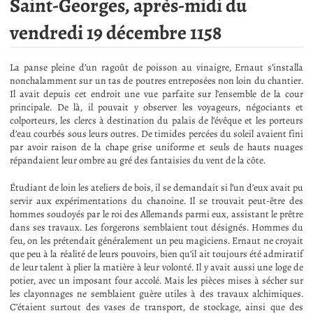
Saint-Georges, après-midi du
vendredi 19 décembre 1158
La panse pleine d’un ragoût de poisson au vinaigre, Ernaut s’installa
nonchalamment sur un tas de poutres entreposées non loin du chantier.
Il avait depuis cet endroit une vue parfaite sur l’ensemble de la cour
principale. De là, il pouvait y observer les voyageurs, négociants et
colporteurs, les clercs à destination du palais de l’évêque et les porteurs
d’eau courbés sous leurs outres. De timides percées du soleil avaient fini
par avoir raison de la chape grise uniforme et seuls de hauts nuages
répandaient leur ombre au gré des fantaisies du vent de la côte.
Étudiant de loin les ateliers de bois, il se demandait si l’un d’eux avait pu
servir aux expérimentations du chanoine. Il se trouvait peut-être des
hommes soudoyés par le roi des Allemands parmi eux, assistant le prêtre
dans ses travaux. Les forgerons semblaient tout désignés. Hommes du
feu, on les prétendait généralement un peu magiciens. Ernaut ne croyait
que peu à la réalité de leurs pouvoirs, bien qu’il ait toujours été admiratif
de leur talent à plier la matière à leur volonté. Il y avait aussi une loge de
potier, avec un imposant four accolé. Mais les pièces mises à sécher sur
les clayonnages ne semblaient guère utiles à des travaux alchimiques.
C’étaient surtout des vases de transport, de stockage, ainsi que des