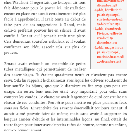
midi du vendredi 19
chez Waulsort. Il regrettait que le doyen ait tout
décembre 1158
fait démonter pour le porter ici. L’installation
Lydda, hôtellerie du
encore en place leur aurait certainement été plus
palais épiscopal,
facile à appréhender. Il avait tenté au début de
soirée du vendredi
19 décembre 1158
faire part de ses suggestions à Raoul, mais
Lydda, chambre de
celui-ci préférait pouvoir lire en silence. Il avait
l’évêque, veillée du
confié à Ernaut qu’il pensait tenir une piste.
vendredi 19
Cela demeurait toutefois nébuleux et il voulait
décembre 1158
confirmer son idée, asseoir cela sur plus de
Lydda, magasins du
preuves.
palais épiscopal,
matinée du samedi
20 décembre 1158
Ernaut avait exhumé un ensemble de petits
tubes métalliques qui permettaient de réaliser
des assemblages. Ils étaient quasiment neufs et n’avaient pas encore
servi. Cela lui rappelait le chalumeau avec lequel les orfèvres soudaient de
leur souffle les bijoux, quoique le diamètre en fut trop gros pour cet
usage. En outre, leur nombre était trop important pour cela, sans
compter les coudes. Le chanoine avait largement de quoi construire un
réseau de ces conduites. Peut-être pour mettre en place plusieurs feux
sous ses fioles. L’inventivité des savants émerveillait toujours Ernaut. Il
aurait aimé pouvoir faire de même, mais sans avoir à supporter les
longues années d’étude et les interminables leçons. Au final, c’était de
toute façon pour jouer avec de petits tubes de bronze, comme un enfant,
nota-t-il cyniquement.