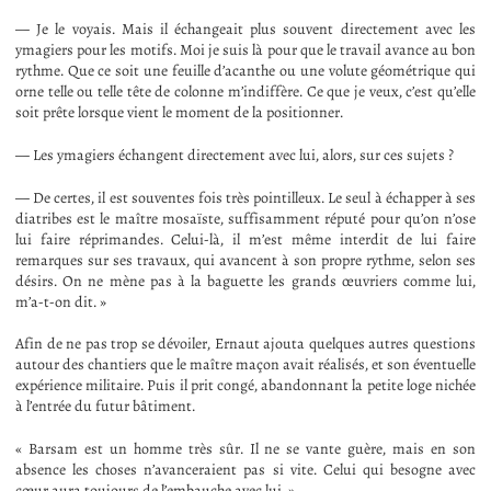
— Je le voyais. Mais il échangeait plus souvent directement avec les
ymagiers pour les motifs. Moi je suis là pour que le travail avance au bon
rythme. Que ce soit une feuille d’acanthe ou une volute géométrique qui
orne telle ou telle tête de colonne m’indiffère. Ce que je veux, c’est qu’elle
soit prête lorsque vient le moment de la positionner.
— Les ymagiers échangent directement avec lui, alors, sur ces sujets ?
— De certes, il est souventes fois très pointilleux. Le seul à échapper à ses
diatribes est le maître mosaïste, suffisamment réputé pour qu’on n’ose
lui faire réprimandes. Celui-là, il m’est même interdit de lui faire
remarques sur ses travaux, qui avancent à son propre rythme, selon ses
désirs. On ne mène pas à la baguette les grands œuvriers comme lui,
m’a-t-on dit. »
Afin de ne pas trop se dévoiler, Ernaut ajouta quelques autres questions
autour des chantiers que le maître maçon avait réalisés, et son éventuelle
expérience militaire. Puis il prit congé, abandonnant la petite loge nichée
à l’entrée du futur bâtiment.
« Barsam est un homme très sûr. Il ne se vante guère, mais en son
absence les choses n’avanceraient pas si vite. Celui qui besogne avec
cœur aura toujours de l’embauche avec lui. »