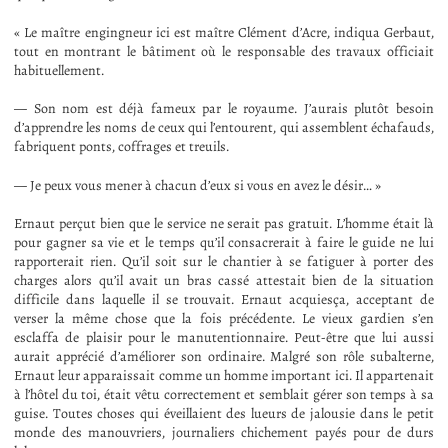
« Le maître engingneur ici est maître Clément d’Acre, indiqua Gerbaut,
tout en montrant le bâtiment où le responsable des travaux officiait
habituellement.
— Son nom est déjà fameux par le royaume. J’aurais plutôt besoin
d’apprendre les noms de ceux qui l’entourent, qui assemblent échafauds,
fabriquent ponts, coffrages et treuils.
— Je peux vous mener à chacun d’eux si vous en avez le désir… »
Ernaut perçut bien que le service ne serait pas gratuit. L’homme était là
pour gagner sa vie et le temps qu’il consacrerait à faire le guide ne lui
rapporterait rien. Qu’il soit sur le chantier à se fatiguer à porter des
charges alors qu’il avait un bras cassé attestait bien de la situation
difficile dans laquelle il se trouvait. Ernaut acquiesça, acceptant de
verser la même chose que la fois précédente. Le vieux gardien s’en
esclaffa de plaisir pour le manutentionnaire. Peut-être que lui aussi
aurait apprécié d’améliorer son ordinaire. Malgré son rôle subalterne,
Ernaut leur apparaissait comme un homme important ici. Il appartenait
à l’hôtel du toi, était vêtu correctement et semblait gérer son temps à sa
guise. Toutes choses qui éveillaient des lueurs de jalousie dans le petit
monde des manouvriers, journaliers chichement payés pour de durs