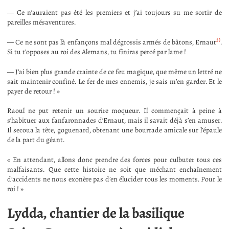
— Ce n’auraient pas été les premiers et j’ai toujours su me sortir de
pareilles mésaventures.
3)
— Ce ne sont pas là enfançons mal dégrossis armés de bâtons, Ernaut
.
Si tu t’opposes au roi des Alemans, tu finiras percé par lame !
— J’ai bien plus grande crainte de ce feu magique, que même un lettré ne
sait maintenir confiné. Le fer de mes ennemis, je sais m’en garder. Et le
payer de retour ! »
Raoul ne put retenir un sourire moqueur. Il commençait à peine à
s’habituer aux fanfaronnades d’Ernaut, mais il savait déjà s’en amuser.
Il secoua la tête, goguenard, obtenant une bourrade amicale sur l’épaule
de la part du géant.
« En attendant, allons donc prendre des forces pour culbuter tous ces
malfaisants. Que cette histoire ne soit que méchant enchaînement
d’accidents ne nous exonère pas d’en élucider tous les moments. Pour le
roi ! »
Lydda, chantier de la basilique