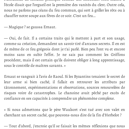
l’école disait que l’orgueil est la première des vanités du clerc. Outre cela,
nous ne parlons pas céans du feu commun, qui sert à griller les rôts ou à
chauffer notre soupe aux fèves de ce soir. C’est un feu…
— Magique ? se gaussa Ernaut.
— Oui, de fait. Il a certains traits qui le mettent à part et son usage,
comme sa création, demandent un savoir tiré d’arcanes secrets. Il en est
de même de ce feu grégeois dont je t’ai parlé. Bien peu l’ont vu et encore
moins sans en subir l’effet. Je ne sais pas comment les Griffons
procèdent, mais il est certain qu’ils doivent obliger à long apprentissage,
sous le contrôle de maîtres savants. »
Ernaut se rangeait à l’avis de Raoul. Si les Byzantins tenaient le secret de
leur arme si bien caché, il fallait en retrouver les attributs par
tâtonnement, expérimentations et observations, sources renouvelées de
risques voire de catastrophes. Le chanoine avait pêché par excès de
confiance en ses capacités à comprendre un phénomène complexe.
« Si nous admettons que le père Waulsort s’est tué avec son valet en
cherchant un secret caché, que pouvons-nous dire de la fin d’Herbelot ?
— Tout d’abord, j’encroie qu’il se faisait les mêmes réflexions que nous