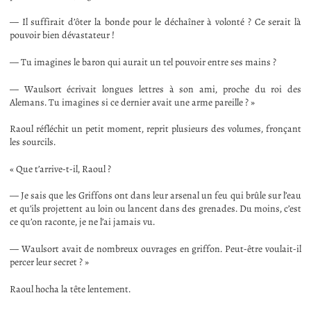
— Il suffirait d’ôter la bonde pour le déchaîner à volonté ? Ce serait là
pouvoir bien dévastateur !
— Tu imagines le baron qui aurait un tel pouvoir entre ses mains ?
— Waulsort écrivait longues lettres à son ami, proche du roi des
Alemans. Tu imagines si ce dernier avait une arme pareille ? »
Raoul réfléchit un petit moment, reprit plusieurs des volumes, fronçant
les sourcils.
« Que t’arrive-t-il, Raoul ?
— Je sais que les Griffons ont dans leur arsenal un feu qui brûle sur l’eau
et qu’ils projettent au loin ou lancent dans des grenades. Du moins, c’est
ce qu’on raconte, je ne l’ai jamais vu.
— Waulsort avait de nombreux ouvrages en griffon. Peut-être voulait-il
percer leur secret ? »
Raoul hocha la tête lentement.