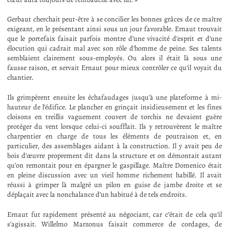
Gerbaut cherchait peut-être à se concilier les bonnes grâces de ce maître
exigeant, en le présentant ainsi sous un jour favorable. Ernaut trouvait
que le portefaix faisait parfois montre d’une vivacité d’esprit et d’une
élocution qui cadrait mal avec son rôle d’homme de peine. Ses talents
semblaient clairement sous-employés. Ou alors il était là sous une
fausse raison, et servait Ernaut pour mieux contrôler ce qu’il voyait du
chantier.
Ils grimpèrent ensuite les échafaudages jusqu’à une plateforme à mi-
hauteur de l’édifice. Le plancher en grinçait insidieusement et les fines
cloisons en treillis vaguement couvert de torchis ne devaient guère
protéger du vent lorsque celui-ci soufflait. Ils y retrouvèrent le maître
charpentier en charge de tous les éléments de poutraison et, en
particulier, des assemblages aidant à la construction. Il y avait peu de
bois d’œuvre proprement dit dans la structure et on démontait autant
qu’on remontait pour en épargner le gaspillage. Maître Domenico était
en pleine discussion avec un vieil homme richement habillé. Il avait
réussi à grimper là malgré un pilon en guise de jambe droite et se
déplaçait avec la nonchalance d’un habitué à de tels endroits.
Ernaut fut rapidement présenté au négociant, car c’était de cela qu’il
s’agissait. Willelmo Marzonus faisait commerce de cordages, de