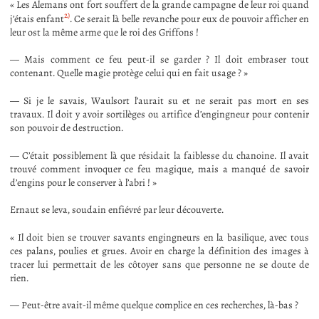
« Les Alemans ont fort souffert de la grande campagne de leur roi quand
2)
j’étais enfant
. Ce serait là belle revanche pour eux de pouvoir afficher en
leur ost la même arme que le roi des Griffons !
— Mais comment ce feu peut-il se garder ? Il doit embraser tout
contenant. Quelle magie protège celui qui en fait usage ? »
— Si je le savais, Waulsort l’aurait su et ne serait pas mort en ses
travaux. Il doit y avoir sortilèges ou artifice d’engingneur pour contenir
son pouvoir de destruction.
— C’était possiblement là que résidait la faiblesse du chanoine. Il avait
trouvé comment invoquer ce feu magique, mais a manqué de savoir
d’engins pour le conserver à l’abri ! »
Ernaut se leva, soudain enfiévré par leur découverte.
« Il doit bien se trouver savants engingneurs en la basilique, avec tous
ces palans, poulies et grues. Avoir en charge la définition des images à
tracer lui permettait de les côtoyer sans que personne ne se doute de
rien.
— Peut-être avait-il même quelque complice en ces recherches, là-bas ?