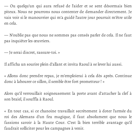
— Ou quelqu’un qui aura refusé de l’aider et se sent désormais bien
piteux. Nous ne pourrons nous contenter de demander directement. Je
vais voir si le manouvrier qui m’a guidé l’autre jour pourrait m’être utile
en cela.
— N’oublie pas que nous ne sommes pas censés parler de cela. Il ne faut
pas inquiéter les œuvriers.
— Je serai discret, rassure-toi. »
Il afficha un sourire plein d’allant et invita Raoul à se lever lui aussi.
« Allons donc prendre repas, je m’emploierai à cela dès après. Continue
donc à labourer ce sillon, il semble être fort prometteur ! »
Alors qu’il verrouillait soigneusement la porte avant d’attacher la clef à
son braïel, il souffla à Raoul.
« En tout cas, si ce chanoine travaillait secrètement à doter l’armée du
roi des Alemans d’un feu magique, il faut absolument que nous le
fassions savoir à la Haute Cour. C’est là bien terrible avantage qu’il
faudrait solliciter pour les campagnes à venir.