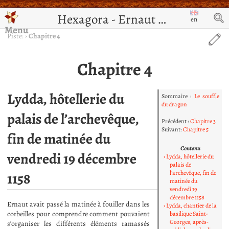
Hexagora - Ernaut de Jérusalem
en
Menu
Piste:
›
Chapitre 4
Chapitre 4
Lydda, hôtellerie du
Sommaire :
Le souffle
du dragon
palais de l’archevêque,
Précédent :
Chapitre 3
Suivant:
Chapitre 5
fin de matinée du
Contenu
vendredi 19 décembre
Lydda, hôtellerie du
palais de
l’archevêque, fin de
1158
matinée du
vendredi 19
décembre 1158
Ernaut avait passé la matinée à fouiller dans les
Lydda, chantier de la
corbeilles pour comprendre comment pouvaient
basilique Saint-
Georges, après-
s’organiser les différents éléments ramassés