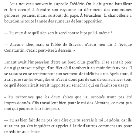
— Leur nouveau souverain s’appelle Frédéric. On le dit grand batailleur
et fort occupé à étendre son royaume au détriment des communes
génoises, pisanes, mais, surtout, du pape. À Jérusalem, la chancellerie a
bourdonné toute l’année des rumeurs de leur opposition.
— Tu veux dire qu’il s’en serait servi contre le pape lui-même ?
— Aucune idée, mais si l’abbé de Stavelot n’avait rien dit à l’évêque
Constantin, c’était peut-être à dessein. »
Ernaut avait l’impression d’être au bord d’un gouffre. Il se sentait près
d’un gigantesque piège, d’un filet où il tomberait au moindre faux pas. Il
se rassura en se remémorant son serment de fidélité au roi. Après tout, il
avait juré sur les évangiles et n’avait donc pas de cas de conscience : tout
ce qu’il découvrirait serait rapporté au sénéchal, qui en ferait son usage.
« Tu m’étonnes que les deux sbires que j’ai secoués n’ont pas été
impressionnés. S’ils travaillent bien pour le roi des Alemans, ce n’est pas
moi qui pourrais leur faire peur.
— Tu as bien fait de ne pas leur dire que tu servais le roi Baudoin, car ils
auraient pu s’en inquiéter et appeler à l’aide d’autres commensaux pour
te réduire au silence.