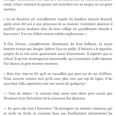
muet, s’était contenté de passer son mouchoir sur sa nuque, en un geste
nerveux.
« Le roi Baudoin est actuellement auprès du basileus romain Manuel,
après avoir été uni à une princesse de sa maison. Comment pourrait-il
souffrir qu’un modeste clerc de mon collège ait pareillement cherché à
leur nuire ? Il va me falloir trouver solides explications. »
Il fixa Ernaut, complètement désemparé, les bras ballants. Le jeune
homme n’osait pas bouger, debout face au prélat. Il hésitait à le regarder,
surpris de se voir ainsi questionné aussi directement. Il espérait que ce
n’était là qu’une interrogation personnelle, qui n’attendait nulle réponse.
Par chance, le gros vicomte intervint.
« Mon sire, rien ne dit qu’il ne travaillait pas pour un de ces Griffons.
Vous assavez comme moi qu’ils sont plus tors que cep de vigne. Il lui
aura bien fallu apprendre tout son savoir de quelqu’un !
— Tout de même ! Je connais bien assez mes clercs pour savoir que
Waulsort était féal enfant de la couronne des Alemans.
— En quoi cela irait à l’encontre ? Ils partagent un ennemi commun, qui
se niche en Sicile, et auraient beau jeu d’enflammer adroitement les