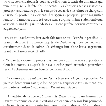
travaux seraient ajournés pour les célébrations à partir du dimanche qui
venait et jusqu’à la fête des Innocents. Les dernières tâches visaient à
protéger le sanctuaire pour le temps de cet arrêt et le clergé se chargerait
ensuite d’apporter les éléments liturgiques appropriés pour magnifier
l’endroit. L’annonce avait été reçue sans surprise, même si de nombreux
ouvriers parmi les plus modestes auraient préféré pouvoir continuer à
gagner leur pain.
Ernaut et Raoul estimaient avoir fait tout ce qu’il leur était possible. Ils
avaient demandé audience auprès de l’évêque, qui les convoquerait
certainement dans la soirée. Ils échangeaient donc leurs arguments
avant d’en faire le récit détaillé.
« Ce que tu évoques à propos des pompes confirme nos suppositions.
Certains croquis auxquels je n’avais guère prêté attention pourraient
servir à acheminer un feu liquide, confirma Raoul.
— Je trouve tout de même que c’est là bien sotte façon de procéder. Le
premier benêt venu sait que l’on ne peut manipuler le feu aisément, que
les matières brûlent à son contact. Un enfant sait cela !
— Tu oublies deux choses, à mon avis. D’un, il s’agit d’un homme fort
savant, et comme on le sait, certains croient que ce savoir leur permet de
s’affranchir de certains principes connus des imbéciles. Mon maître à