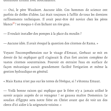
demander Ernaut avec nonchalance.
— Oui, le père Waulsort. Aucune idée. Ces hommes de science ont
parfois de drôles d’idées. Lui était toujours à l’affût de tous les derniers
raffinements techniques. Il avait peut-être été novice chez les pères
5)
blancs
! se moqua-t-il en lâchant un rire gras.
— Il voulait installer des pompes à la place du moulin ?
— Aucune idée. Il avait évoqué la question des citernes de Rama. »
Voyant l’incompréhension sur le visage d’Ernaut, Gerbaut se mit en
devoir de lui expliquer qu’il s’agissait là d’un fort ancien complexe de
vastes citernes souterraines. Pouvoir en extraire l’eau en surface de
façon mécanique aurait grandement facilité l’irrigation et même la
gestion hydraulique en général.
« Mais Rama n’est pas sur les terres de l’évêque, si ? s’étonna Ernaut.
— Voilà bonne raison qui explique que le frère n’y a jamais utilisé le
savoir acquis auprès de ce voyageur ! se gaussa maître Domenico. Le
soudan d’Égypte sera notre frère en Christ avant que de voir un des
clercs d’ici aider à la seigneurie voisine. »