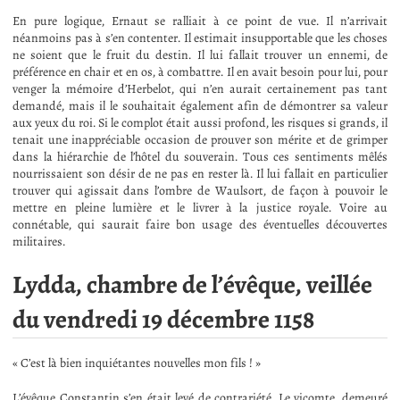
En pure logique, Ernaut se ralliait à ce point de vue. Il n’arrivait
néanmoins pas à s’en contenter. Il estimait insupportable que les choses
ne soient que le fruit du destin. Il lui fallait trouver un ennemi, de
préférence en chair et en os, à combattre. Il en avait besoin pour lui, pour
venger la mémoire d’Herbelot, qui n’en aurait certainement pas tant
demandé, mais il le souhaitait également afin de démontrer sa valeur
aux yeux du roi. Si le complot était aussi profond, les risques si grands, il
tenait une inappréciable occasion de prouver son mérite et de grimper
dans la hiérarchie de l’hôtel du souverain. Tous ces sentiments mêlés
nourrissaient son désir de ne pas en rester là. Il lui fallait en particulier
trouver qui agissait dans l’ombre de Waulsort, de façon à pouvoir le
mettre en pleine lumière et le livrer à la justice royale. Voire au
connétable, qui saurait faire bon usage des éventuelles découvertes
militaires.
Lydda, chambre de l’évêque, veillée
du vendredi 19 décembre 1158
« C’est là bien inquiétantes nouvelles mon fils ! »
L’évêque Constantin s’en était levé de contrariété. Le vicomte, demeuré