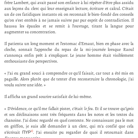
frère Lambert, qui avait passé son enfance à lui répéter d’être plus assidu
aux leçons du clerc qui leur enseignait lecture, écriture et calcul. C’était
un de ces fatidiques instants où on reconnait le bien-fondé des conseils
qu’on s’est entêtés à ne jamais suivre par pur esprit de contradiction. Il
haussa les épaules et se remit à l’ouvrage, tirant la langue pour
augmenter sa concentration.
Il patienta un long moment et l’estomac d’Ernaut, bien en phase avec la
cloche, sonnait l’approche du repas de la mi-journée lorsque Raoul
s’annonça enfin prêt à s’expliquer. Le jeune homme était visiblement
enthousiaste des perspectives.
« J’ai eu grand souci à comprendre ce qu’il faisait, car tout a été mis en
pagaille. Alors plutôt que de tenter d’en reconstruire la chronologie, j’ai
voulu suivre une idée. »
Il afficha un grand sourire satisfait de lui-même.
« D’évidence, ce qu’il me fallait pister, c’était
le feu
. Et il se trouve qu’
ignis
et ses déclinaisons sont très fréquents dans les notes et les textes du
chanoine. J’ai donc regardé en quel contexte. Ne connaissant pas le mot
en griffon, je suis allé demander à un clerc, qui m’a confié que cela
1)
s’écrivait ΠΥΡ
. J’ai ensuite pu regarder de quoi il retournait dans