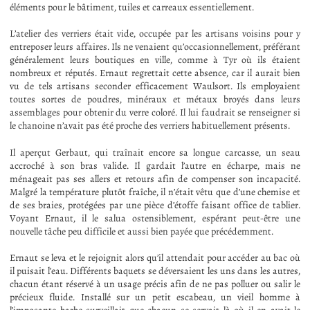
éléments pour le bâtiment, tuiles et carreaux essentiellement.
L’atelier des verriers était vide, occupée par les artisans voisins pour y
entreposer leurs affaires. Ils ne venaient qu’occasionnellement, préférant
généralement leurs boutiques en ville, comme à Tyr où ils étaient
nombreux et réputés. Ernaut regrettait cette absence, car il aurait bien
vu de tels artisans seconder efficacement Waulsort. Ils employaient
toutes sortes de poudres, minéraux et métaux broyés dans leurs
assemblages pour obtenir du verre coloré. Il lui faudrait se renseigner si
le chanoine n’avait pas été proche des verriers habituellement présents.
Il aperçut Gerbaut, qui traînait encore sa longue carcasse, un seau
accroché à son bras valide. Il gardait l’autre en écharpe, mais ne
ménageait pas ses allers et retours afin de compenser son incapacité.
Malgré la température plutôt fraîche, il n’était vêtu que d’une chemise et
de ses braies, protégées par une pièce d’étoffe faisant office de tablier.
Voyant Ernaut, il le salua ostensiblement, espérant peut-être une
nouvelle tâche peu difficile et aussi bien payée que précédemment.
Ernaut se leva et le rejoignit alors qu’il attendait pour accéder au bac où
il puisait l’eau. Différents baquets se déversaient les uns dans les autres,
chacun étant réservé à un usage précis afin de ne pas polluer ou salir le
précieux fluide. Installé sur un petit escabeau, un vieil homme à