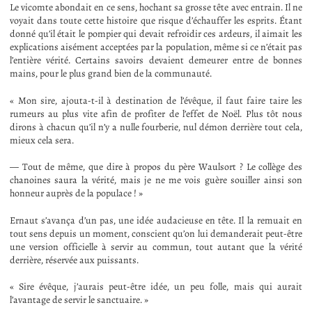
Le vicomte abondait en ce sens, hochant sa grosse tête avec entrain. Il ne
voyait dans toute cette histoire que risque d’échauffer les esprits. Étant
donné qu’il était le pompier qui devait refroidir ces ardeurs, il aimait les
explications aisément acceptées par la population, même si ce n’était pas
l’entière vérité. Certains savoirs devaient demeurer entre de bonnes
mains, pour le plus grand bien de la communauté.
« Mon sire, ajouta-t-il à destination de l’évêque, il faut faire taire les
rumeurs au plus vite afin de profiter de l’effet de Noël. Plus tôt nous
dirons à chacun qu’il n’y a nulle fourberie, nul démon derrière tout cela,
mieux cela sera.
— Tout de même, que dire à propos du père Waulsort ? Le collège des
chanoines saura la vérité, mais je ne me vois guère souiller ainsi son
honneur auprès de la populace ! »
Ernaut s’avança d’un pas, une idée audacieuse en tête. Il la remuait en
tout sens depuis un moment, conscient qu’on lui demanderait peut-être
une version officielle à servir au commun, tout autant que la vérité
derrière, réservée aux puissants.
« Sire évêque, j’aurais peut-être idée, un peu folle, mais qui aurait
l’avantage de servir le sanctuaire. »