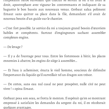
l’imposante barbe surveillait que chacun se servait là où il en avait le
droit, apostrophant avec vigueur les contrevenants et indiquant de sa
baguette le bon bassin aux nouveaux venus. Gerbaut salua poliment
Ernaut sans quitter sa place dans la file, demandant s’il avait de
nouveau besoin d’un guide sur le chantier.
« C’est fort possible. Le service du roi a toujours grand besoin d’œuvriers
habiles et compétents. Surtout d’engingneurs sachant assembler
complexes engins.
— De levage ?
— Il y a de l’ouvrage pour tous. Entre les forteresses à bâtir, les places
ennemies à abattre, les engins de siège à assembler…
— Et l’eau à acheminer, éructa le vieil homme, soucieux de défendre
l’importance du liquide qu’il surveillait tel un dragon son trésor.
— De certes, sans eau nul casal ne peut prospérer, nulle cité ne peut
vivre ! » opina Ernaut.
Gerbaut posa son seau, se frotta le menton. Il espérait qu’en se montrant
empressé à satisfaire les demandes du sergent du roi, il en récolterait
quelques avantages.