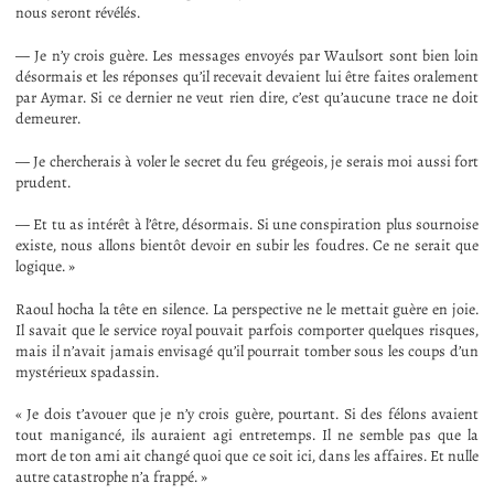
nous seront révélés.
— Je n’y crois guère. Les messages envoyés par Waulsort sont bien loin
désormais et les réponses qu’il recevait devaient lui être faites oralement
par Aymar. Si ce dernier ne veut rien dire, c’est qu’aucune trace ne doit
demeurer.
— Je chercherais à voler le secret du feu grégeois, je serais moi aussi fort
prudent.
— Et tu as intérêt à l’être, désormais. Si une conspiration plus sournoise
existe, nous allons bientôt devoir en subir les foudres. Ce ne serait que
logique. »
Raoul hocha la tête en silence. La perspective ne le mettait guère en joie.
Il savait que le service royal pouvait parfois comporter quelques risques,
mais il n’avait jamais envisagé qu’il pourrait tomber sous les coups d’un
mystérieux spadassin.
« Je dois t’avouer que je n’y crois guère, pourtant. Si des félons avaient
tout manigancé, ils auraient agi entretemps. Il ne semble pas que la
mort de ton ami ait changé quoi que ce soit ici, dans les affaires. Et nulle
autre catastrophe n’a frappé. »