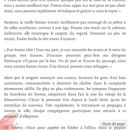
vous y auriez meilleure vue. Prenez donc appui sur moi pour ne pas choir.
Ainsi, vous pourrez rapidement m’indiquer le gamin si vous le voyez. »
Surprise, la vieille femme n’avait visiblement pas envisagé de se prêter à
de telles acrobaties, surtout à son âge. Posant une main sur la colonne,
dubitative, elle interrogea le sergent du regard. Demeuré un peu en
retrait, Eudes hocha la tête avant d’ajouter :
« Fort bonne idée ! Pour ma part, je vais rejoindre les miens et le reste du
groupe, vers Sanson. D’aucuns pourront peut-être me désigner
l’enfançon s’il passe par là-bas. Un de part et d’autre du passage, ainsi
nous aurons bonne vision. Il ne devrait pouvoir nous échapper. »
Alors que le sergent amorçait son avance, écartant les gens d’un bras
autoritaire, commencèrent à résonner les cloches dans le campanile
récemment édifié. De plus en plus violemment, les tympans frappaient
les bourdons de bronze, emportant dans l’air la joie du temps de la
Résurrection. C’était la première fois depuis le Jeudi Saint qu’on les
entendait de nouveau. Très rapidement, le tintamarre se propagea à
travers la ville, chaque congrégation participant avec entrain à ce
moment d’allégresse.
Haut de page
En théorie, c’était pour appeler les fidèles à l’office, mais la plupart