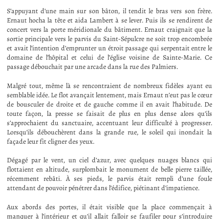
S’appuyant d’une main sur son bâton, il tendit le bras vers son frère.
Ernaut hocha la tête et aida Lambert à se lever. Puis ils se rendirent de
concert vers la porte méridionale du bâtiment. Ernaut craignait que la
sortie principale vers le parvis du Saint-Sépulcre ne soit trop encombrée
et avait l’intention d’emprunter un étroit passage qui serpentait entre le
domaine de l’hôpital et celui de l’église voisine de Sainte-Marie. Ce
passage débouchait par une arcade dans la rue des Palmiers.
Malgré tout, même là se rencontraient de nombreux fidèles ayant eu
semblable idée. Le flot avançait lentement, mais Ernaut n’eut pas le cœur
de bousculer de droite et de gauche comme il en avait l’habitude. De
toute façon, la presse se faisait de plus en plus dense alors qu’ils
s’approchaient du sanctuaire, accentuant leur difficulté à progresser.
Lorsqu’ils débouchèrent dans la grande rue, le soleil qui inondait la
façade leur fit cligner des yeux.
Dégagé par le vent, un ciel d’azur, avec quelques nuages blancs qui
flottaient en altitude, surplombait le monument de belle pierre taillée,
récemment rebâti. À ses pieds, le parvis était rempli d’une foule
attendant de pouvoir pénétrer dans l’édifice, piétinant d’impatience.
Aux abords des portes, il était visible que la place commençait à
manquer à l’intérieur et qu’il allait falloir se faufiler pour s’introduire