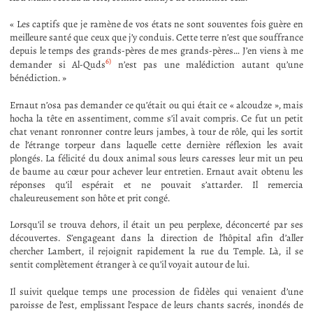
« Les captifs que je ramène de vos états ne sont souventes fois guère en
meilleure santé que ceux que j’y conduis. Cette terre n’est que souffrance
depuis le temps des grands-pères de mes grands-pères… J’en viens à me
6)
demander si Al-Quds
n’est pas une malédiction autant qu’une
bénédiction. »
Ernaut n’osa pas demander ce qu’était ou qui était ce « alcoudze », mais
hocha la tête en assentiment, comme s’il avait compris. Ce fut un petit
chat venant ronronner contre leurs jambes, à tour de rôle, qui les sortit
de l’étrange torpeur dans laquelle cette dernière réflexion les avait
plongés. La félicité du doux animal sous leurs caresses leur mit un peu
de baume au cœur pour achever leur entretien. Ernaut avait obtenu les
réponses qu’il espérait et ne pouvait s’attarder. Il remercia
chaleureusement son hôte et prit congé.
Lorsqu’il se trouva dehors, il était un peu perplexe, déconcerté par ses
découvertes. S’engageant dans la direction de l’hôpital afin d’aller
chercher Lambert, il rejoignit rapidement la rue du Temple. Là, il se
sentit complètement étranger à ce qu’il voyait autour de lui.
Il suivit quelque temps une procession de fidèles qui venaient d’une
paroisse de l’est, emplissant l’espace de leurs chants sacrés, inondés de