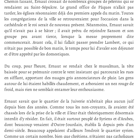
Chemin faisant, Ernaut croisait de nombreux groupes de pèlerins qui se
rendaient au Saint-Sépulcre. Le grand office de Pâques n’allait pas
tarder, les églises résonnaient déjà des premiers appels du matin. Toutes
les congrégations de la ville se retrouveraient pour l’occasion dans la
cathédrale et le roi serait de nouveau présent. Néanmoins, Ernaut savait
qu’il n’avait pas à se hâter ; il avait prévu de rejoindre Sanson et son
groupe peu avant tierce, lorsque la messe proprement dite
commencerait. Avant cela, il lui fallait passer prendre Lambert, ce qui
n’était pas possible de bon matin, le temps pour lui d’avaler son déjeuner
et d’être apprêté par les domestiques.
Du coup, pour l’heure, Ernaut se rendait chez le musulman, la tête
baissée pour se prémunir contre le vent insistant qui parcourait les rues
en sifflant, apportant des nuages gris annonciateurs de pluie. Les gens
autour de lui étaient habillés chaudement, et arboraient un nez rouge de
froid, mais rien ne semblait entamer leur enthousiasme.
Ernaut savait que le quartier de la Juiverie n’abritait plus aucun juif
depuis bien des années. Comme tous les non-croyants, ils avaient été
chassés lors de la prise de la ville et il leur était théoriquement désormais
interdit d’y résider. En fait, il était surtout peuplé de Syriens et d’Arabes,
dont beaucoup venaient d’Outre-Jourdain, établis là depuis près d’un
demi-siècle. Beaucoup appelaient d’ailleurs l’endroit le quartier syrien.
Comme un certain nombre, bien que chrétiens, n’étaient pas catholiques