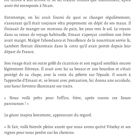
avoir été entreposés à l’écart.
Entretemps, on lui avait fourni de quoi se changer régulièrement,
s’assurant qu’il était toujours vêtu proprement en dépit de ses maux. Il
finissait de manger un morceau de pain, les yeux vers le sol. Le voyant
dans sa tenue de voyage habituelle, Ernaut s’aperçut combien son frère
avait maigri. Malgré l’abondance et l’excellence de la nourriture servie là,
Lambert flottait désormais dans la cotte qu’il avait portée depuis leur
départ de France.
Son visage était en outre grêlé de cicatrices et son regard semblait encore
légèrement fiévreux. Il avait avec lui sa besace et son bourdon et s’était
protégé de sa chape, avec la croix du pèlerin sur l’épaule. Il sourit à
l’approche d’Ernaut et, se levant avec précaution, lui donna une accolade,
une lueur fervente illuminant ses traits.
« Nous voilà prêts pour l’office, frère, après toutes ces lieues
parcourues ! »
Le géant inspira lentement, approuvant du regard.
« Si fait, voilà bientôt pleine année que nous avons quitté Vézelay et ses
vignes pour nous perdre sur les chemins.