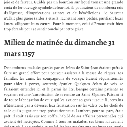
joie et de ferveur. Guidés par un bourdon sur lequel trônait une grande
croix de fer ouvragé, symbole de leur foi, ils poussaient de nombreux cris
d’allégresse, d’imprécations saintes et de bénédictions. Le Sauveur
n’allait plus guère tarder à être là, rachetant leurs péchés, purifiant leurs
âmes, allégeant leurs cœurs. Pour le moment, celui d’Ernaut était bien
trop ébranlé pour se sentir touché par cette grâce.
Milieu de matinée du dimanche 31
mars 1157
De nombreux malades gardés par les frères de Saint-Jean étaient prêts à
faire un grand effort pour pouvoir assister à la messe de Pâques. Les
familles, les amis, les compagnons de voyage, étaient réquisitionnés
pour aider à porter, soutenir, épauler. Quelques éclats de voix se
faisaient entendre ici et là parmi les lits, lorsque certains patients se
voyaient refuser l’autorisation de se rendre au Saint-Sépulcre. Faisant fi
de toute l’abnégation de ceux qui les avaient soignés jusque-là, certains
n’hésitaient pas à déverser leur frustration sur les valets ou les chefs de
salle qu’ils jugeaient trop précautionneux. Lambert, pour sa part, était
prêt. Il était assis sur son coffre, habillé de ses affaires personnelles qui
avaient été nettoyées. Comme à tous les malades, ses biens lui avaient
été retirés à son arrivée et ne lui étaient rendus que maintenant, après