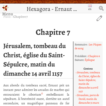
Hexagora - Ernaut de Jérusalem
en
Menu
Piste:
›
Chapitre 7
Chapitre 7
Jérusalem, tombeau du
Sommaire :
Les Pâques
de sang
Christ, église du Saint-
Précédent :
Chapitre 6
Suivant:
Épilogue
Sépulcre, matin du
Contenu
dimanche 14 avril 1157
Jérusalem, tombeau
du Christ, église du
Saint-Sépulcre,
matin du
Aux abords du tombeau sacré, Ernaut prit un
dimanche 14 avril
instant pour admirer les arcades de marbre qui
1157
1)
entouraient le ciborium
embellissant la
Jérusalem, porte de
sépulture. À l’extrémité ouest, derrière un autel
David, matin du
dimanche 31 mars
secondaire, un magnifique panneau de fer