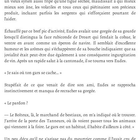
un vieux syrien aussi fripé qu’une figue séchée, maudissait à qui mieux
mieux son âne, les volatiles et tous ceux qui piétinaient son précieux
produit, incluant parfois les sergents qui s’efforçaient pourtant de
l’aider.
Échauffé par ce bref pic d’activité, Eudes avalait une gorgée de sa gourde
lorsqu’il distingua la face rubiconde de Droart qui fendait la cohue, le
ventre en avant comme un éperon de navire. Il semblait d’excellente
humeur et les arômes qui s’échappèrent de sa bouche indiquaient que sa
jovialité était peut-être due également à une conséquente ingurgitation
de vin. Après un rapide salut à la cantonade, il se tourna vers Eudes.
« Je sais où ton gars se cache… »
Stupéfait de ce que venait de dire son ami, Eudes se rapprocha
instinctivement et manqua de recracher sa gorgée.
« Le pardon ?
— Le Boîteux, là, le marchand de bestiaux, on m’a indiqué où le trouver.
J’arrive de la porte des Tanneurs, où ils voient passer tous les animaux
qui viennent à la foire. Le gars est un habitué, il habite d’ailleurs à côté. »
Un peu déçu qu’il ne s’agisse pas du meurtrier comme il l’avait cru de