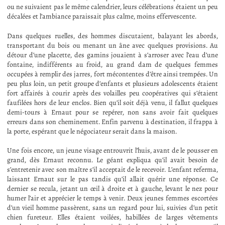
ou ne suivaient pas le même calendrier, leurs célébrations étaient un peu
décalées et l’ambiance paraissait plus calme, moins effervescente.
Dans quelques ruelles, des hommes discutaient, balayant les abords,
transportant du bois ou menant un âne avec quelques provisions. Au
détour d’une placette, des gamins jouaient à s’arroser avec l’eau d’une
fontaine, indifférents au froid, au grand dam de quelques femmes
occupées à remplir des jarres, fort mécontentes d’être ainsi trempées. Un
peu plus loin, un petit groupe d’enfants et plusieurs adolescents étaient
fort affairés à courir après des volailles peu coopératives qui s’étaient
faufilées hors de leur enclos. Bien qu’il soit déjà venu, il fallut quelques
demi-tours à Ernaut pour se repérer, non sans avoir fait quelques
erreurs dans son cheminement. Enfin parvenu à destination, il frappa à
la porte, espérant que le négociateur serait dans la maison.
Une fois encore, un jeune visage entrouvrit l’huis, avant de le pousser en
grand, dès Ernaut reconnu. Le géant expliqua qu’il avait besoin de
s’entretenir avec son maître s’il acceptait de le recevoir. L’enfant referma,
laissant Ernaut sur le pas tandis qu’il allait quérir une réponse. Ce
dernier se recula, jetant un œil à droite et à gauche, levant le nez pour
humer l’air et apprécier le temps à venir. Deux jeunes femmes escortées
d’un vieil homme passèrent, sans un regard pour lui, suivies d’un petit
chien fureteur. Elles étaient voilées, habillées de larges vêtements