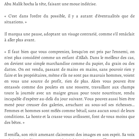
Abu Malik hocha la tête, faisant une moue indécise.
« C’est dans l’ordre du possible, il y a autant d’éventualités que de
situations. »
Il marqua une pause, adoptant un visage contrarié, comme s’il renâclait
à aller plus avant.
« Il faut bien que vous compreniez, lorsqu’on est pris par l’ennemi, on
n’est plus considéré comme un enfant d’Allah. Dans le meilleur des cas,
on devient une simple marchandise comme du papier, du grain ou des
dattes. On est vendu, passant de mains en mains, sans pouvoir rien y
faire et les propriétaires, même s’ils ne sont pas mauvais hommes, voient
en vous une source de profit, rien de plus. Alors vous pouvez être
entassés comme des poulets en une resserre, travaillant aux champs
toute la journée avec un maigre gruau pour toute nourriture, rendu
incapable d’espérer au-delà du jour suivant. Vous pouvez aussi bien être
mené pour creuser des galeries, arrachant au sous-sol ses richesses…
Femmes et hommes sont mêlés comme bétail, sans aucun souci de leurs
conditions. La honte et la crasse vous avilissent, font de vous moins que
des bêtes. »
Il renifla, son récit amenant clairement des images en son esprit. Sa voix