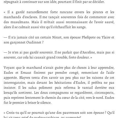
répugnait à continuer sur son idée, pourtant il finit par se décider.
« Il a gardé naturellement forte rancune envers les pirates et les
marchands d’esclaves. Il me tançait souventes fois de commercer avec
des musulmans. Mais il m’était aussi reconnaissant de l’avoir sauvé,
alors il se calmait aussi vite qu’il s’échauffait les sangs.
— Il n’a jamais cité un certain Nirart, son épouse Phelipote ou Ylaire et
son garçonnet Oudinnet ?
— Je n’en ai pas gardé souvenir. Il ne parlait que d’Asceline, mais pas si
souvent, car cela lui causait grand trouble, forte douleur. »
Voyant que le marchand n’avait guère plus de choses à leur apprendre,
Eudes et Ernaut finirent par prendre congé, remerciant de l’aide
apportée. Blayves tenta d’en savoir un peu plus sur les raisons de cet
interrogatoire, mais devant les hésitations d’Eudes, il préféra ne pas
insister. Il les salua poliment puis referma le vantail derrière eux
lorsqu’ils sortirent. Les deux compagnons se regardèrent, circonspects,
puis reprirent lentement le chemin du cœur de la cité, vers le nord. Eudes
fut le premier à briser le silence.
« Crois-tu qu’il se pourrait qu’une des pauvresses soit son épouse ? Qu’il
lui ait tenu grief de quelque trahison, ou supposée?