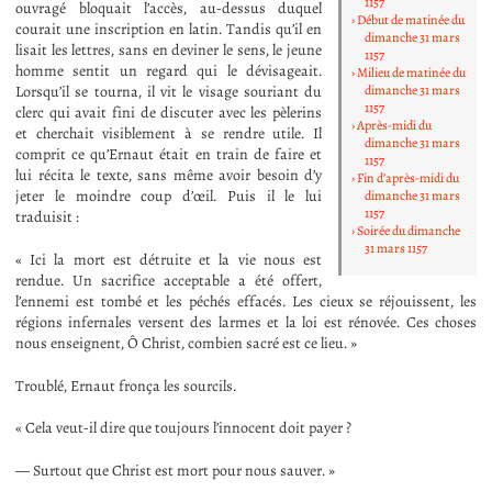
1157
ouvragé bloquait l’accès, au-dessus duquel
Début de matinée du
courait une inscription en latin. Tandis qu’il en
dimanche 31 mars
lisait les lettres, sans en deviner le sens, le jeune
1157
homme sentit un regard qui le dévisageait.
Milieu de matinée du
Lorsqu’il se tourna, il vit le visage souriant du
dimanche 31 mars
1157
clerc qui avait fini de discuter avec les pèlerins
Après-midi du
et cherchait visiblement à se rendre utile. Il
dimanche 31 mars
comprit ce qu’Ernaut était en train de faire et
1157
lui récita le texte, sans même avoir besoin d’y
Fin d’après-midi du
jeter le moindre coup d’œil. Puis il le lui
dimanche 31 mars
1157
traduisit :
Soirée du dimanche
31 mars 1157
« Ici la mort est détruite et la vie nous est
rendue. Un sacrifice acceptable a été offert,
l’ennemi est tombé et les péchés effacés. Les cieux se réjouissent, les
régions infernales versent des larmes et la loi est rénovée. Ces choses
nous enseignent, Ô Christ, combien sacré est ce lieu. »
Troublé, Ernaut fronça les sourcils.
« Cela veut-il dire que toujours l’innocent doit payer ?
— Surtout que Christ est mort pour nous sauver. »