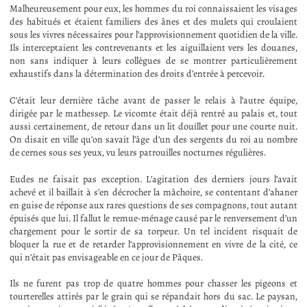
Malheureusement pour eux, les hommes du roi connaissaient les visages
des habitués et étaient familiers des ânes et des mulets qui croulaient
sous les vivres nécessaires pour l’approvisionnement quotidien de la ville.
Ils interceptaient les contrevenants et les aiguillaient vers les douanes,
non sans indiquer à leurs collègues de se montrer particulièrement
exhaustifs dans la détermination des droits d’entrée à percevoir.
C’était leur dernière tâche avant de passer le relais à l’autre équipe,
dirigée par le mathessep. Le vicomte était déjà rentré au palais et, tout
aussi certainement, de retour dans un lit douillet pour une courte nuit.
On disait en ville qu’on savait l’âge d’un des sergents du roi au nombre
de cernes sous ses yeux, vu leurs patrouilles nocturnes régulières.
Eudes ne faisait pas exception. L’agitation des derniers jours l’avait
achevé et il baillait à s’en décrocher la mâchoire, se contentant d’ahaner
en guise de réponse aux rares questions de ses compagnons, tout autant
épuisés que lui. Il fallut le remue-ménage causé par le renversement d’un
chargement pour le sortir de sa torpeur. Un tel incident risquait de
bloquer la rue et de retarder l’approvisionnement en vivre de la cité, ce
qui n’était pas envisageable en ce jour de Pâques.
Ils ne furent pas trop de quatre hommes pour chasser les pigeons et
tourterelles attirés par le grain qui se répandait hors du sac. Le paysan,