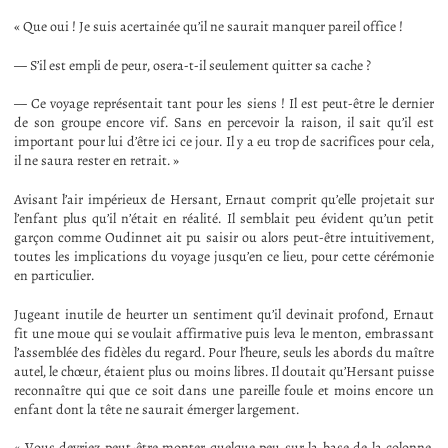
« Que oui ! Je suis acertainée qu’il ne saurait manquer pareil office !
— S’il est empli de peur, osera-t-il seulement quitter sa cache ?
— Ce voyage représentait tant pour les siens ! Il est peut-être le dernier
de son groupe encore vif. Sans en percevoir la raison, il sait qu’il est
important pour lui d’être ici ce jour. Il y a eu trop de sacrifices pour cela,
il ne saura rester en retrait. »
Avisant l’air impérieux de Hersant, Ernaut comprit qu’elle projetait sur
l’enfant plus qu’il n’était en réalité. Il semblait peu évident qu’un petit
garçon comme Oudinnet ait pu saisir ou alors peut-être intuitivement,
toutes les implications du voyage jusqu’en ce lieu, pour cette cérémonie
en particulier.
Jugeant inutile de heurter un sentiment qu’il devinait profond, Ernaut
fit une moue qui se voulait affirmative puis leva le menton, embrassant
l’assemblée des fidèles du regard. Pour l’heure, seuls les abords du maître
autel, le chœur, étaient plus ou moins libres. Il doutait qu’Hersant puisse
reconnaître qui que ce soit dans une pareille foule et moins encore un
enfant dont la tête ne saurait émerger largement.
« Vous devriez peut-être monter quelque peu sur la base de la colonne,