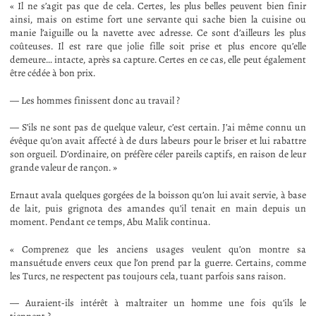
« Il ne s’agit pas que de cela. Certes, les plus belles peuvent bien finir
ainsi, mais on estime fort une servante qui sache bien la cuisine ou
manie l’aiguille ou la navette avec adresse. Ce sont d’ailleurs les plus
coûteuses. Il est rare que jolie fille soit prise et plus encore qu’elle
demeure… intacte, après sa capture. Certes en ce cas, elle peut également
être cédée à bon prix.
— Les hommes finissent donc au travail ?
— S’ils ne sont pas de quelque valeur, c’est certain. J’ai même connu un
évêque qu’on avait affecté à de durs labeurs pour le briser et lui rabattre
son orgueil. D’ordinaire, on préfère céler pareils captifs, en raison de leur
grande valeur de rançon. »
Ernaut avala quelques gorgées de la boisson qu’on lui avait servie, à base
de lait, puis grignota des amandes qu’il tenait en main depuis un
moment. Pendant ce temps, Abu Malik continua.
« Comprenez que les anciens usages veulent qu’on montre sa
mansuétude envers ceux que l’on prend par la guerre. Certains, comme
les Turcs, ne respectent pas toujours cela, tuant parfois sans raison.
— Auraient-ils intérêt à maltraiter un homme une fois qu’ils le