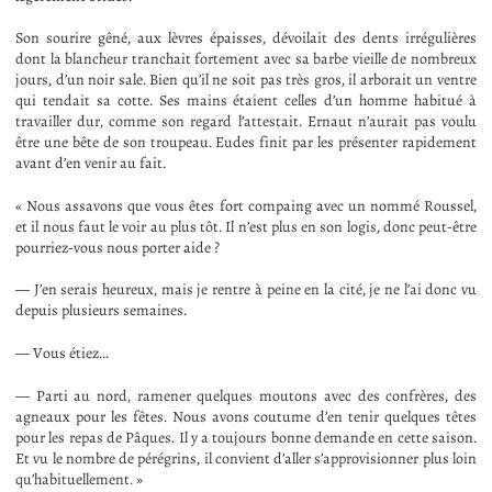
Son sourire gêné, aux lèvres épaisses, dévoilait des dents irrégulières
dont la blancheur tranchait fortement avec sa barbe vieille de nombreux
jours, d’un noir sale. Bien qu’il ne soit pas très gros, il arborait un ventre
qui tendait sa cotte. Ses mains étaient celles d’un homme habitué à
travailler dur, comme son regard l’attestait. Ernaut n’aurait pas voulu
être une bête de son troupeau. Eudes finit par les présenter rapidement
avant d’en venir au fait.
« Nous assavons que vous êtes fort compaing avec un nommé Roussel,
et il nous faut le voir au plus tôt. Il n’est plus en son logis, donc peut-être
pourriez-vous nous porter aide ?
— J’en serais heureux, mais je rentre à peine en la cité, je ne l’ai donc vu
depuis plusieurs semaines.
— Vous étiez…
— Parti au nord, ramener quelques moutons avec des confrères, des
agneaux pour les fêtes. Nous avons coutume d’en tenir quelques têtes
pour les repas de Pâques. Il y a toujours bonne demande en cette saison.
Et vu le nombre de pérégrins, il convient d’aller s’approvisionner plus loin
qu’habituellement. »