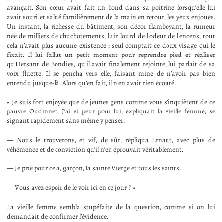
avançait. Son cœur avait fait un bond dans sa poitrine lorsqu’elle lui
avait souri et salué familièrement de la main en retour, les yeux enjoués.
Un instant, la richesse du bâtiment, son décor flamboyant, la rumeur
née de milliers de chuchotements, l’air lourd de l’odeur de l’encens, tout
cela n’avait plus aucune existence : seul comptait ce doux visage qui le
fixait. Il lui fallut un petit moment pour reprendre pied et réaliser
qu’Hersant de Bondies, qu’il avait finalement rejointe, lui parlait de sa
voix fluette. Il se pencha vers elle, faisant mine de n’avoir pas bien
entendu jusque-là. Alors qu’en fait, il n’en avait rien écouté.
« Je suis fort enjoyée que de jeunes gens comme vous s’inquiètent de ce
pauvre Oudinnet. J’ai si peur pour lui, expliquait la vieille femme, se
signant rapidement sans même y penser.
— Nous le trouverons, et vif, de sûr, répliqua Ernaut, avec plus de
véhémence et de conviction qu’il n’en éprouvait véritablement.
— Je prie pour cela, garçon, la sainte Vierge et tous les saints.
— Vous avez espoir de le voir ici en ce jour ? »
La vieille femme sembla stupéfaite de la question, comme si on lui
demandait de confirmer l’évidence.