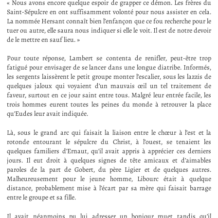
« Nous avons encore quelque espoir de grapper ce démon. Les frères du
Saint-Sépulcre en ont suffisamment volonté pour nous assister en cela.
La nommée Hersant connaît bien l’enfançon que ce fou recherche pour le
tuer ou autre, elle saura nous indiquer si elle le voit. Il est de notre devoir
de le mettre en sauf lieu. »
Pour toute réponse, Lambert se contenta de renifler, peut-être trop
fatigué pour envisager de se lancer dans une longue diatribe. Informés,
les sergents laissèrent le petit groupe monter l’escalier, sous les lazzis de
quelques jaloux qui voyaient d’un mauvais œil un tel traitement de
faveur, surtout en ce jour saint entre tous. Malgré leur entrée facile, les
trois hommes eurent toutes les peines du monde à retrouver la place
qu’Eudes leur avait indiquée.
Là, sous le grand arc qui faisait la liaison entre le chœur à l’est et la
rotonde entourant le sépulcre du Christ, à l’ouest, se tenaient les
quelques familiers d’Ernaut, qu’il avait appris à apprécier ces derniers
jours. Il eut droit à quelques signes de tête amicaux et d’aimables
paroles de la part de Gobert, du père Ligier et de quelques autres.
Malheureusement pour le jeune homme, Libourc était à quelque
distance, probablement mise à l’écart par sa mère qui faisait barrage
entre le groupe et sa fille.
Il avait néanmoins pu lui adresser un bonjour muet tandis qu’il