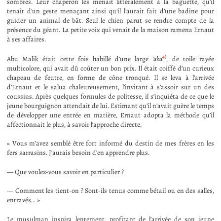
sombres. Leur chaperon les menait littéralement à la baguette, qu’il
tenait d’un geste menaçant ainsi qu’il l’aurait fait d’une badine pour
guider un animal de bât. Seul le chien parut se rendre compte de la
présence du géant. La petite voix qui venait de la maison ramena Ernaut
à ses affaires.
4)
Abu Malik était cette fois habillé d’une large
’aba
, de toile rayée
multicolore, qui avait dû coûter un bon prix. Il était coiffé d’un curieux
chapeau de feutre, en forme de cône tronqué. Il se leva à l’arrivée
d’Ernaut et le salua chaleureusement, l’invitant à s’assoir sur un des
coussins. Après quelques formules de politesse, il s’inquiéta de ce que le
jeune bourguignon attendait de lui. Estimant qu’il n’avait guère le temps
de développer une entrée en matière, Ernaut adopta la méthode qu’il
affectionnait le plus, à savoir l’approche directe.
« Vous m’avez semblé être fort informé du destin de mes frères en les
fers sarrasins. J’aurais besoin d’en apprendre plus.
— Que voulez-vous savoir en particulier ?
— Comment les tient-on ? Sont-ils tenus comme bétail ou en des salles,
entravés… »
Le musulman inspira lentement, profitant de l’arrivée de son jeune