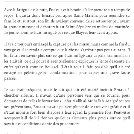
Avec la fatigue de la nuit, Eudes avait besoin d’aller prendre un temps de
repos. Il quitta donc Ernaut peu après Saint-Martin, pour rejoindre sa
famille et, surtout, son lit. Ils avaient convenu de se retrouver peu avant
la grande messe qui débuterait au Saint-Sépulcre en milieu de matinée.
Le jeune homme était intrigué par ce que Blayves leur avait appris.
Il avait toujours envisagé la capture par les musulmans comme la fin du
voyage et il se rendait compte que la vie ne s’arrêtait pas pour autant. Il
lui fallait en savoir plus sur ce qui était infligé aux captifs, comment on
les traitait, ce qui pouvait éventuellement expliquer la lente descente en
enfer qu’avait connue Roussel. Il était tout à fait possible qu’il ait été
envoyé en pèlerinage en condamnation, pour expier une grave faute
passée.
Le cas était fréquent, mais le fait qu’il ait été marié incitait Ernaut à
chercher ailleurs. Il n’avait qu’une personne vers qui se tourner pour
demander de telles informations : Abu Malik al-Muhallab. Malgré toutes
ses préventions, Ernaut n’avait pu s’empêcher de le trouver agréable et il
s’était montré fort bien disposé à leur égard la première fois. Peut-être
accepterait-il de lui donner quelques éléments plus précis sur ce qu’il
savait des conditions de vie des prisonniers.