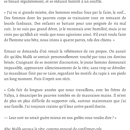
se brisait régulièrement, et se réduisit bientôt à un souffle.
« J’ai vu si grande misère, des hommes rendus fous par la faim, la soif…
Des femmes dont les pauvres corps se trainaient tout en remuant de
lourds fardeaux. Des enfants se battant pour une poignée de riz mal
cuit. Je ne suis pas grand dévot, je le reconnais avec humilité, mais je ne
crois pas qu’Allah ait voulu que nous agissions ainsi. S’il avait voulu faire
de l’homme une bête, nous irions à quatre pattes, tels des chiens. »
Ernaut se demanda d’où venait la véhémence de ces propos. On aurait
dit qu’Abu Malik se sentait personnellement touché par tous ces destins
brisés. Craignant de se montrer discourtois, le jeune homme demeurait
impassible, approuvant silencieusement de la tête, sans trop se dévoiler.
Le musulman finit par se taire, regardant les motifs du tapis à ses pieds
un long moment. Puis il reprit son récit.
« Cela fait de longues années que nous travaillons, avec les frères de
Yahya, à émanciper les pauvres tombés en de mauvaises mains. Il m’est
de plus en plus difficile de supporter cela, surtout maintenant que j’ai
une famille. J’ai toujours crainte qu’il leur arrive pareil destin.
— Leur sort ne serait guère mieux en nos geôles vous voulez dire ? »
Abu Malik secoua la tête, comme ennuyé de confirmer cela.