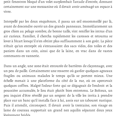
petit fenestron bloqué d’un volet surplombait l’arcade d’entrée, donnant
certainement sur une mezzanine où il devait avoir aménagé un espace à
vivre.
Interpellé par les deux enquêteurs, il passa un œil ensommeillé par là,
avant de descendre ouvrir un des grands panneaux. Immédiatement un
gros chien au pelage sombre, de bonne taille, vint renifler les intrus d’un
air curieux. Familier, il chercha rapidement les caresses et retourna se
lover à l’écart lorsqu’il n’en obtint plus suffisamment à son goût. La pièce
n’était qu’un entrepôt où s’entassaient des sacs vides, des toiles et des
paniers dans un coin, ainsi que de la laine, en vrac dans de vastes
contenants en vannerie.
Dans un angle, une zone était entourée de barrières de clayonnage, avec
un peu de paille. Certainement une resserre où garder quelques agneaux
fragiles ou animaux malades le temps qu’ils se portent mieux. Une
échelle menait à une plateforme du côté de la rue, où on apercevait
quelques coffres. Malgré l’odeur forte qui se dégageait de l’endroit et la
poussière accumulée, le lieu était plutôt bien entretenu. Le Boîteux, un
peu inquiet d’être réveillé par un sergent de la ville les invita à prendre
place sur un banc qu’il installa face à lui, assis sur un tabouret rustique.
Puis il attendit, circonspect. Il devait avoir la trentaine, son visage en
lame de couteau supportait un grand nez aquilin séparant deux yeux
légèrement bridés.