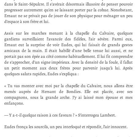
dans le Saint-Sépulcre. Il s’avérait désormais illusoire de penser pouvoir
progresser autrement qu’en se laissant porter par la cohue. Nonobstant,
Ernaut ne se privait pas de jouer de son physique pour ménager un peu
d’espace à son frère et lui.
Assis sur les marches menant à la chapelle du Calvaire, quelques
gardiens surveillaient l’avancée des fidèles, l’air sévère. Parmi eux,
Ernaut eut la surprise de voir Eudes, qui lui faisait de grands gestes
amicaux de la main. Il était habillé d’une belle tenue lui aussi, et ne
portait pas son épée au côté comme habituellement. Il lui fit comprendre
de s’approcher, d’un signe impérieux. Avec la densité de la foule, il fallut
un petit moment aux deux frères pour parvenir jusqu’à lui. Après
quelques saluts rapides, Eudes s’expliqua :
« Tu vas monter avec moi par la chapelle du Calvaire, nous allons être
menés auprès de Hersant de Bondies. Elle est placée, avec ses
compagnons, sous la grande arche. J’y ai laissé mon épouse et mes
enfançons.
— Y a-t-il quelque raison à ces faveurs ? » S’interrogea Lambert.
Eudes fronça les sourcils, un peu interloqué et répondit, l’air innocent.