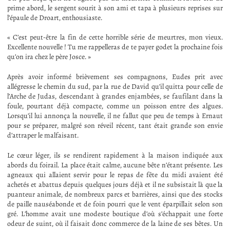
prime abord, le sergent sourit à son ami et tapa à plusieurs reprises sur
l’épaule de Droart, enthousiaste.
« C’est peut-être la fin de cette horrible série de meurtres, mon vieux.
Excellente nouvelle ! Tu me rappelleras de te payer godet la prochaine fois
qu’on ira chez le père Josce. »
Après avoir informé brièvement ses compagnons, Eudes prit avec
allégresse le chemin du sud, par la rue de David qu’il quitta pour celle de
l’Arche de Judas, descendant à grandes enjambées, se faufilant dans la
foule, pourtant déjà compacte, comme un poisson entre des algues.
Lorsqu’il lui annonça la nouvelle, il ne fallut que peu de temps à Ernaut
pour se préparer, malgré son réveil récent, tant était grande son envie
d’attraper le malfaisant.
Le cœur léger, ils se rendirent rapidement à la maison indiquée aux
abords du foirail. La place était calme, aucune bête n’étant présente. Les
agneaux qui allaient servir pour le repas de fête du midi avaient été
achetés et abattus depuis quelques jours déjà et il ne subsistait là que la
puanteur animale, de nombreux parcs et barrières, ainsi que des stocks
de paille nauséabonde et de foin pourri que le vent éparpillait selon son
gré. L’homme avait une modeste boutique d’où s’échappait une forte
odeur de suint, où il faisait donc commerce de la laine de ses bêtes. Un