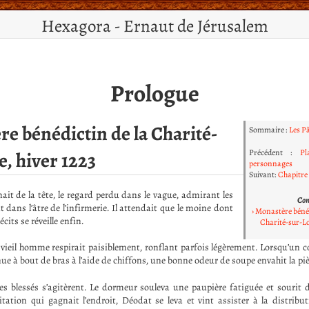
Hexagora - Ernaut de Jérusalem
Prologue
e bénédictin de la Charité-
Sommaire :
Les P
Précédent :
Pl
e, hiver 1223
personnages
Suivant:
Chapitre 
ait de la tête, le regard perdu dans le vague, admirant les
Co
dans l’âtre de l’infirmerie. Il attendait que le moine dont
Monastère bénéd
écits se réveille enfin.
Charité-sur-Lo
e vieil homme respirait paisiblement, ronflant parfois légèrement. Lorsqu’un 
e à bout de bras à l’aide de chiffons, une bonne odeur de soupe envahit la piè
es blessés s’agitèrent. Le dormeur souleva une paupière fatiguée et sourit
xcitation qui gagnait l’endroit, Déodat se leva et vint assister à la distribu