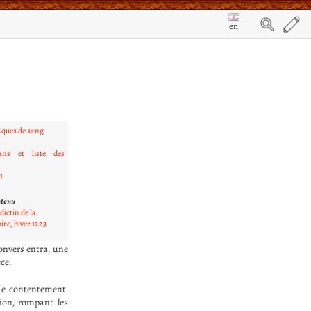
en
âques de sang
ans et liste des
1
ntenu
ictin de la
ire, hiver 1223
convers entra, une
ce.
 de contentement.
tion, rompant les