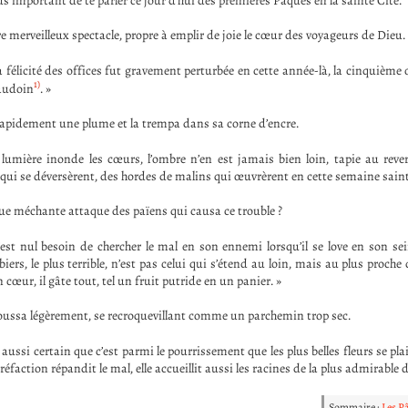
us important de te parler ce jour d’hui des premières Pâques en la sainte Cité.
e merveilleux spectacle, propre à emplir de joie le cœur des voyageurs de Dieu.
a félicité des offices fut gravement perturbée en cette année-là, la cinquièm
1)
Baudoin
. »
apidement une plume et la trempa dans sa corne d’encre.
 lumière inonde les cœurs, l’ombre n’en est jamais bien loin, tapie au reve
 qui se déversèrent, des hordes de malins qui œuvrèrent en cette semaine saint
ue méchante attaque des païens qui causa ce trouble ?
est nul besoin de chercher le mal en son ennemi lorsqu’il se love en son sei
ers, le plus terrible, n’est pas celui qui s’étend au loin, mais au plus proche 
 cœur, il gâte tout, tel un fruit putride en un panier. »
oussa légèrement, se recroquevillant comme un parchemin trop sec.
t aussi certain que c’est parmi le pourrissement que les plus belles fleurs se pla
réfaction répandit le mal, elle accueillit aussi les racines de la plus admirable d
Sommaire :
Les P