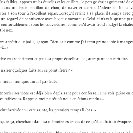
lus faibles, apportant les écuelles et les cuillers. Le potage était agrémenté de
t dans un épais bouillon de chou, de navet et d’ortie. L’odeur en fit salive
ter à son tour à l’excellent repas. Lorsqu’il revint à sa place, il trempa ave
 un regard de connivence avec le vieux narrateur. Celui-ci n’avala qu’une par
a confortablement sous les couvertures, comme s’il avait froid malgré la chale
 le nez.
 fort appétit que jadis, garçon. Dieu sait comme j’ai tenu grande joie à mangeai
-là. »
ête en assentiment et posa sa propre écuelle au sol, attrapant son écritoire.
narrer quelques faits sur ce point, frère ? »
n rictus ironique, amusé par l’idée.
entorier ses vices est déjà bien déplaisant pour confesse. Je ne vois guère en 
mes faiblesses. Rappelle-moi plutôt où nous en étions rendus…
nt l’arrivée en Terre sainte, les premiers temps là-bas. »
quiesça, cherchant dans sa mémoire les traces de ce qu’il souhaitait évoquer.