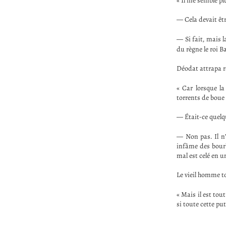
« Il me semble pl
— Cela devait êtr
— Si fait, mais l
du règne le roi 
Déodat attrapa r
« Car lorsque la
torrents de boue
— Était-ce quelq
— Non pas. Il n’
infâme des bourbi
mal est celé en un
Le vieil homme t
« Mais il est tou
si toute cette put