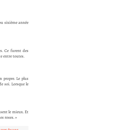
e ou sixième année
rs. Ce furent des
e entre toutes.
n propre. Le plus
de soi. Lorsque le
isent le mieux. Et
es roses. »
âques de sang