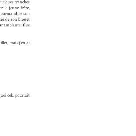
 quelques tranches
r le jeune frère,
c gourmandise son
tie de son brouet
ur ambiante. Il se
ller, mais j’en ai
quoi cela pourrait