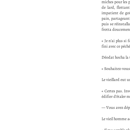
miches pour les p
de lard, flottan
impatient de goû
pain, partageant
puis se réinstall
frotta doucement
« Je n’ai plus si
fini avec ce péché
Déodat hocha la t
« Souhaitez-vous 
Le vieillard eut u
« Certes pas. Inv
édifier d’étaler 
— Vous avez dépei
Le vieil homme ac