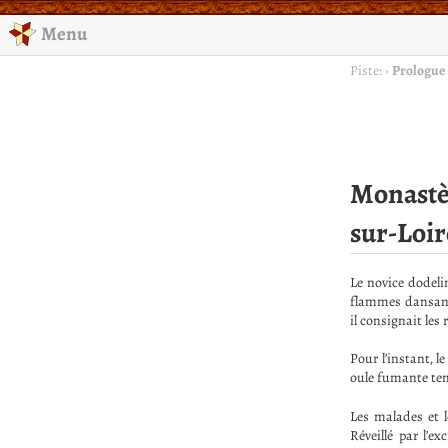
Menu
Piste:
›
Prologue
Monastèr
sur-Loir
Le novice dodelin
flammes dansant 
il consignait les r
Pour l’instant, l
oule fumante tenu
Les malades et l
Réveillé par l’e